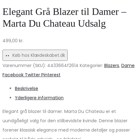
strik
Ideel
Elegant Grå Blazer til Damer –
7010
til
Marta Du Chateau Udsalg
–
Varme
Corallo114
Dage!
499,00
kr.
på
udsalg!
Køb hos Klædeskabet.dk
Varenummer (SKU):
4433664f2614
Kategorier:
Blazers
,
Dame
Share
Facebook
Twitter
Pinterest
Beskrivelse
Yderligere information
Elegant grå blazer til damer. Marta Du Chateau er et
uundgåeligt valg for den stilbevidste kvinde. Denne blazer
forener klassisk elegance med moderne detaljer og passer