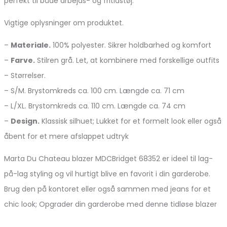
perfekt til både arbejds- og fritidstøj.
Vigtige oplysninger om produktet.
–
Materiale.
100% polyester. Sikrer holdbarhed og komfort
–
Farve.
Stilren grå. Let, at kombinere med forskellige outfits
– Størrelser.
– S/M. Brystomkreds ca. 100 cm. Længde ca. 71 cm
– L/XL. Brystomkreds ca. 110 cm. Længde ca. 74 cm
–
Design.
Klassisk silhuet; Lukket for et formelt look eller også
åbent for et mere afslappet udtryk
Marta Du Chateau blazer MDCBridget 68352 er ideel til lag-
på-lag styling og vil hurtigt blive en favorit i din garderobe.
Brug den på kontoret eller også sammen med jeans for et
chic look; Opgrader din garderobe med denne tidløse blazer