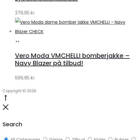
379,95
kr.
Køb
hos
Vero Moda VMCHELLI bomberjakke –
Klædeskabet.dk
Navy Blazer på tilbud!
599,95
kr.
Copyright © 2026
Go
to
Close
top
Search
All Categories
Dame
Tilbud
Kjoler
Bukser