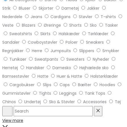
Strik
Bluser
Skjorter
Dametøj
Jakker
Nederdele
Jeans
Cardigans
Støvler
T-shirts
Veste
Blazers
Øreringe
Shorts
Sko
Tasker
Sweatshirts
Skirts
Halskæder
Tørklæder
Sandaler
Cowboystøvler
Poloer
Sneakers
Regnjakker
Herre
Jumpsuits
Slippers
Smykker
Tunikaer
Sweatpants
Sweaters
Nyheder
Herretøj
Handsker
Damesko
Højhælede sko
Bamsestøvler
Hatte
Huer & Hatte
Halstørklæder
Cargobukser
Slips
Caps
Bælter
Hoodies
Gummistøvler
Tights
Leggings
Tank Tops
Chinos
Undertøj
Sko & Støvler
Accessories
Tøj
Search
Reset
View more