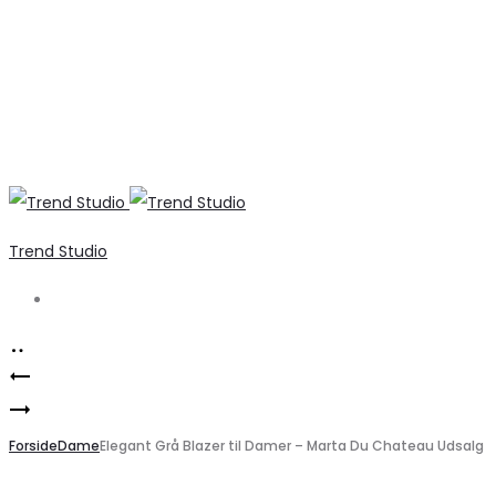
Trend Studio
Search
Product
Elegant
navigation
Marta
Sommerkjole
Du
Forside
VILUNA
Dame
Elegant Grå Blazer til Damer – Marta Du Chateau Udsalg
Chateau
–