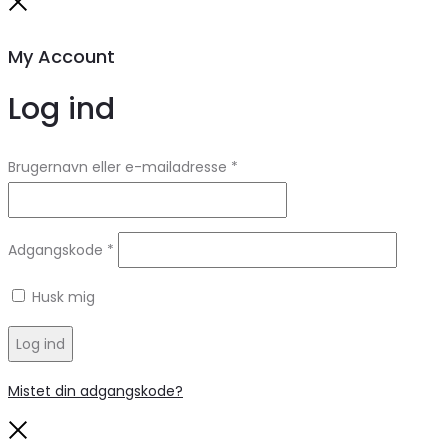
Close
My Account
Log ind
Brugernavn eller e-mailadresse
*
Adgangskode
*
Husk mig
Log ind
Mistet din adgangskode?
Close