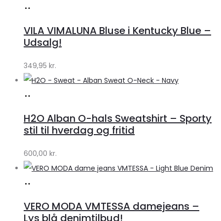
Køb
hos
VILA VIMALUNA Bluse i Kentucky Blue –
Klædeskabet.dk
Udsalg!
349,95
kr.
Køb
hos
H2O Alban O-hals Sweatshirt – Sporty
Lykke
stil til hverdag og fritid
by
600,00
kr.
Lykke
Køb
hos
VERO MODA VMTESSA damejeans –
Klædeskabet.dk
Lys blå denimtilbud!