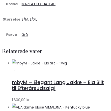
Brand
MARTA DU CHATEAU
Størrelse
S/M
,
L/XL
Farve
Grå
Relaterede varer
Køb
hos
mbyM – Elegant Lang Jakke – Ela Slit
Lykke
til Efterårsudsalg!
by
1.600,00
kr.
Lykke