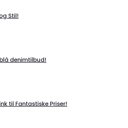
g Stil!
lå denimtilbud!
til Fantastiske Priser!