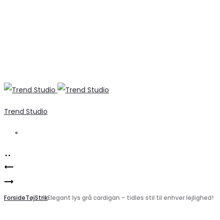
Trend Studio
Search
Product
PIECES
navigation
Vero
dame
moda
Forside
pullover
Tøj
Strik
Elegant lys grå cardigan – tidløs stil til enhver lejlighed!
dame
VMARIA