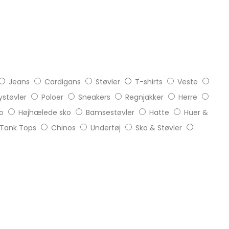
Jeans
Cardigans
Støvler
T-shirts
Veste
støvler
Poloer
Sneakers
Regnjakker
Herre
o
Højhælede sko
Bamsestøvler
Hatte
Huer &
Tank Tops
Chinos
Undertøj
Sko & Støvler