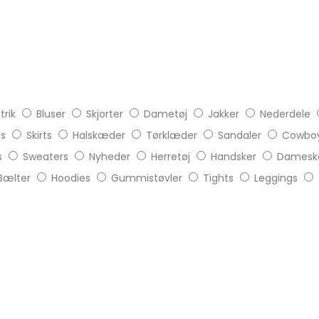
trik
Bluser
Skjorter
Dametøj
Jakker
Nederdele
ts
Skirts
Halskæder
Tørklæder
Sandaler
Cowboy
s
Sweaters
Nyheder
Herretøj
Handsker
Damesk
Bælter
Hoodies
Gummistøvler
Tights
Leggings