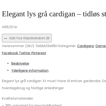
Elegant lys grå cardigan – tidløs st
499,00
kr.
Køb hos Klædeskabet.dk
Varenummer (SKU):
5ebbb13e81b1
Kategorier:
Cardigans
,
Dame
Share
Facebook
Twitter
Pinterest
Beskrivelse
Yderligere information
Elegant lys grå cardigan. Et must-have til enhver garderobe. D
hverdagsbrug og festlige anledninger.
Kvalitetsmaterialer.
– 38% polyamid for lang holdbarhed