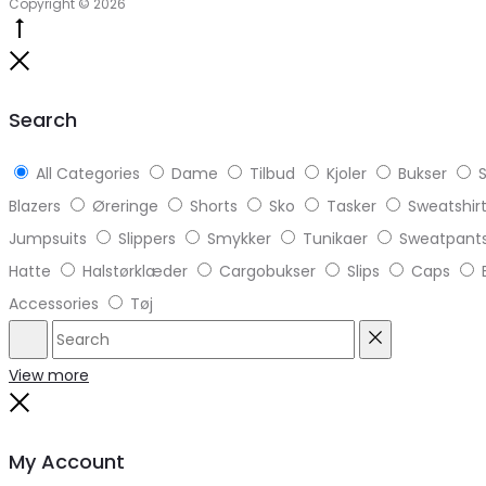
Copyright © 2026
Go
to
Close
top
Search
All Categories
Dame
Tilbud
Kjoler
Bukser
S
Blazers
Øreringe
Shorts
Sko
Tasker
Sweatshir
Jumpsuits
Slippers
Smykker
Tunikaer
Sweatpant
Hatte
Halstørklæder
Cargobukser
Slips
Caps
Accessories
Tøj
Search
Reset
View more
Close
My Account