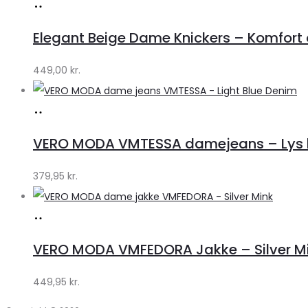
Køb
hos
Elegant Beige Dame Knickers – Komfort o
Klædeskabet.dk
449,00
kr.
Køb
hos
VERO MODA VMTESSA damejeans – Lys b
Klædeskabet.dk
379,95
kr.
Køb
hos
VERO MODA VMFEDORA Jakke – Silver Mink 
Klædeskabet.dk
449,95
kr.