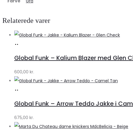
Farve
Grå
Relaterede varer
Køb
hos
Global Funk – Kalium Blazer med Glen C
Lykke
by
600,00
kr.
Lykke
Køb
hos
Global Funk – Arrow Teddo Jakke i Camel
Lykke
by
675,00
kr.
Lykke