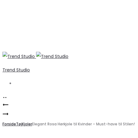
Trend Studio
Search
Product
Marta
navigation
Marta
Du
du
Forside
Chateau
Tøj
Kjoler
Elegant Rosa Hørkjole til Kvinder – Must-have til Stilen!
Chateau
MdcAngela