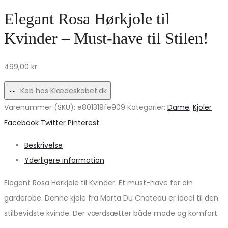
dame
bluse
Elegant Rosa Hørkjole til
bukser
–
Kvinder – Must-have til Stilen!
MdcNahla
Cipria
Mdc215-
rose
499,00
kr.
2533
på
–
tilbud!
Køb hos Klædeskabet.dk
Denim
Varenummer (SKU):
e801319fe909
Kategorier:
Dame
,
Kjoler
Share
Facebook
Twitter
Pinterest
Beskrivelse
Yderligere information
Elegant Rosa Hørkjole til Kvinder. Et must-have for din
garderobe. Denne kjole fra Marta Du Chateau er ideel til den
stilbevidste kvinde. Der værdsætter både mode og komfort.