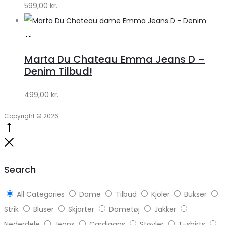
599,00
kr.
Køb
hos
Marta Du Chateau Emma Jeans D –
Klædeskabet.dk
Denim Tilbud!
499,00
kr.
Copyright © 2026
Go
to
Close
top
Search
All Categories
Dame
Tilbud
Kjoler
Bukser
Strik
Bluser
Skjorter
Dametøj
Jakker
Nederdele
Jeans
Cardigans
Støvler
T-shirts