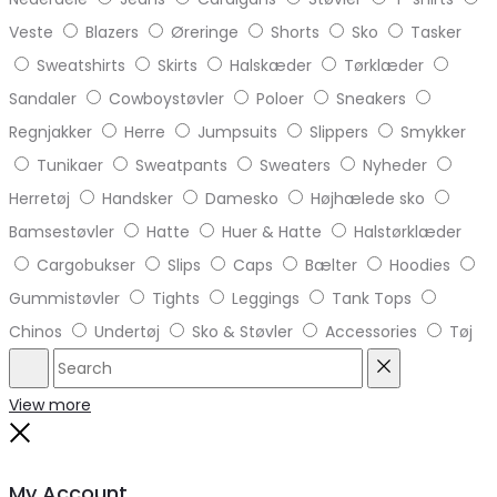
Veste
Blazers
Øreringe
Shorts
Sko
Tasker
Sweatshirts
Skirts
Halskæder
Tørklæder
Sandaler
Cowboystøvler
Poloer
Sneakers
Regnjakker
Herre
Jumpsuits
Slippers
Smykker
Tunikaer
Sweatpants
Sweaters
Nyheder
Herretøj
Handsker
Damesko
Højhælede sko
Bamsestøvler
Hatte
Huer & Hatte
Halstørklæder
Cargobukser
Slips
Caps
Bælter
Hoodies
Gummistøvler
Tights
Leggings
Tank Tops
Chinos
Undertøj
Sko & Støvler
Accessories
Tøj
Search
Reset
View more
Close
My Account