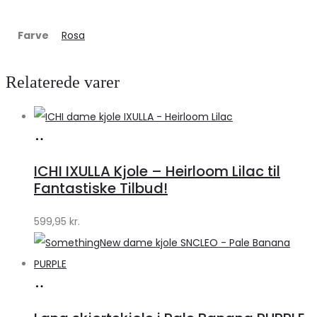
Farve
Rosa
Relaterede varer
Køb
hos
ICHI IXULLA Kjole – Heirloom Lilac til
Klædeskabet.dk
Fantastiske Tilbud!
599,95
kr.
Køb
hos