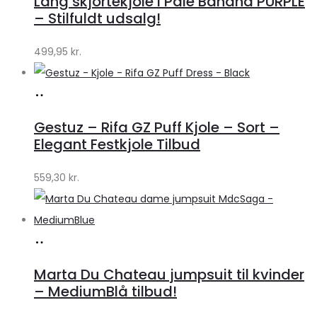
Lang skjortekjole i Pale Banana PURPLE
Klædeskabet.dk
– Stilfuldt udsalg!
499,95
kr.
Køb
hos
Gestuz – Rifa GZ Puff Kjole – Sort –
Lykke
Elegant Festkjole Tilbud
by
559,30
kr.
Lykke
Køb
hos
Marta Du Chateau jumpsuit til kvinder
Klædeskabet.dk
– MediumBlå tilbud!