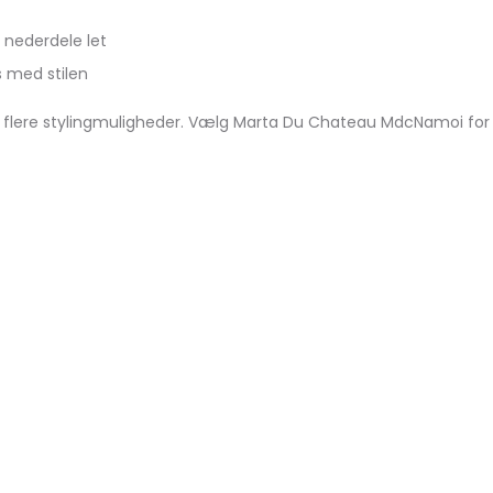
å nederdele let
s med stilen
r flere stylingmuligheder. Vælg Marta Du Chateau MdcNamoi for