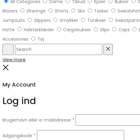
All Categories
Dame
Tilbud
Kjoler
Bukser
S
Blazers
Øreringe
Shorts
Sko
Tasker
Sweatshir
Jumpsuits
Slippers
Smykker
Tunikaer
Sweatpant
Hatte
Halstørklæder
Cargobukser
Slips
Caps
Accessories
Tøj
Search
Reset
View more
Close
My Account
Log ind
Brugernavn eller e-mailadresse
*
Adgangskode
*