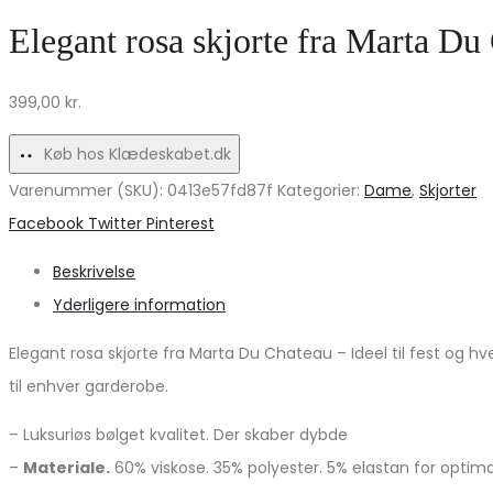
Bukser
Blonde
Elegant rosa skjorte fra Marta Du C
–
Top
Elegant
til
399,00
kr.
Komfort
Festlige
til
Anledninger
Køb hos Klædeskabet.dk
Hverdagen
Varenummer (SKU):
0413e57fd87f
Kategorier:
Dame
,
Skjorter
Share
Facebook
Twitter
Pinterest
Beskrivelse
Yderligere information
Elegant rosa skjorte fra Marta Du Chateau – Ideel til fest og 
til enhver garderobe.
– Luksuriøs bølget kvalitet. Der skaber dybde
–
Materiale.
60% viskose. 35% polyester. 5% elastan for optim