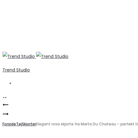
Trend Studio
Search
Product
Vero
navigation
VERO
Moda
MODA
Forside
VMMILLA
Tøj
Skjorter
Elegant rosa skjorte fra Marta Du Chateau – perfekt til
VMTEXAS
Vinrød