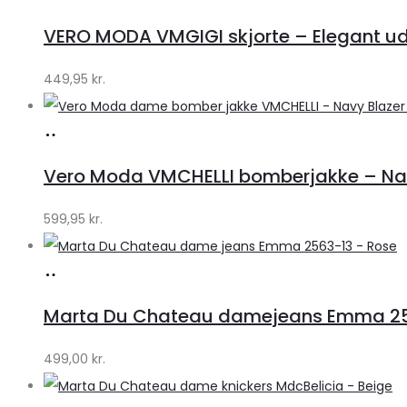
hos
VERO MODA VMGIGI skjorte – Elegant uds
Klædeskabet.dk
449,95
kr.
Køb
hos
Vero Moda VMCHELLI bomberjakke – Navy
Klædeskabet.dk
599,95
kr.
Køb
hos
Marta Du Chateau damejeans Emma 256
Klædeskabet.dk
499,00
kr.