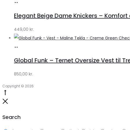
Køb
hos
Elegant Beige Dame Knickers – Komfort o
Klædeskabet.dk
449,00
kr.
Køb
hos
Global Funk – Ternet Oversize Vest til Tr
Lykke
by
850,00
kr.
Lykke
Copyright © 2026
Go
to
Close
top
Search