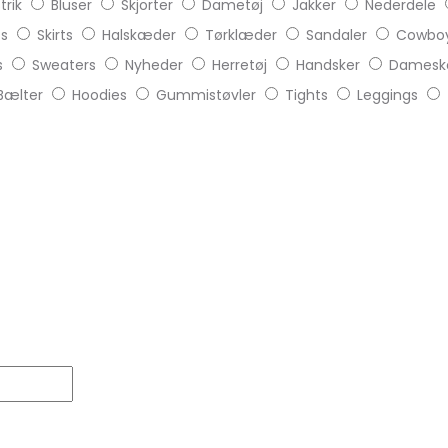
trik
Bluser
Skjorter
Dametøj
Jakker
Nederdele
ts
Skirts
Halskæder
Tørklæder
Sandaler
Cowboy
s
Sweaters
Nyheder
Herretøj
Handsker
Damesk
Bælter
Hoodies
Gummistøvler
Tights
Leggings