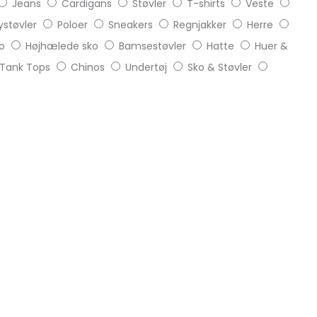
Jeans
Cardigans
Støvler
T-shirts
Veste
støvler
Poloer
Sneakers
Regnjakker
Herre
o
Højhælede sko
Bamsestøvler
Hatte
Huer &
Tank Tops
Chinos
Undertøj
Sko & Støvler