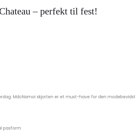
hateau – perfekt til fest!
hverdag. MdcNamoi skjorten er et must-have for den modebevidste
al pasform