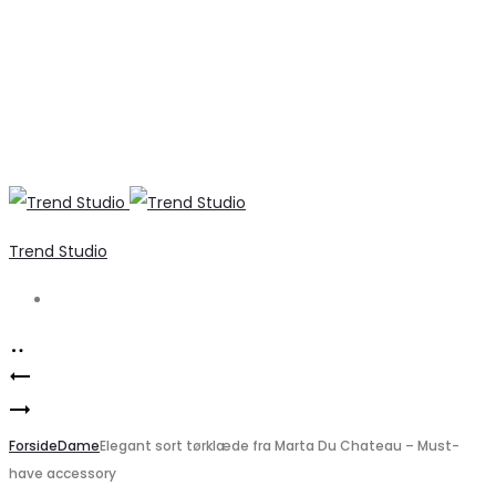
Trend Studio
Search
Product
Bella
navigation
Elegant
Dame
vinrød
Forside
støvler
Dame
Elegant sort tørklæde fra Marta Du Chateau – Must-
have accessory
Yvonne
68213