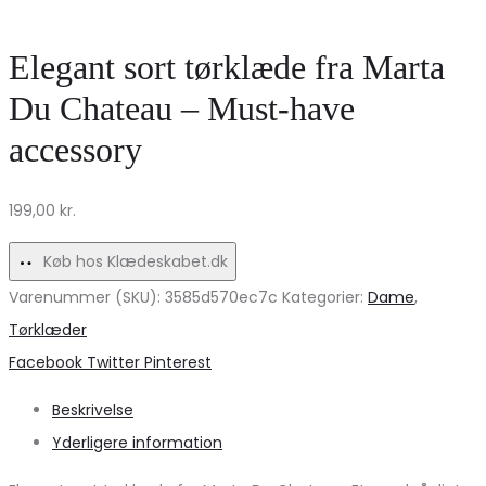
dame
–
støvle
Brown
Elegant sort tørklæde fra Marta
med
Du Chateau – Must-have
spænde
accessory
–
Tidløs
199,00
kr.
stil!
Køb hos Klædeskabet.dk
Varenummer (SKU):
3585d570ec7c
Kategorier:
Dame
,
Tørklæder
Share
Facebook
Twitter
Pinterest
Beskrivelse
Yderligere information