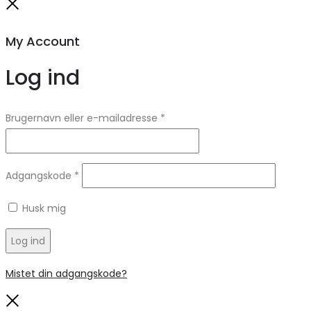
Close
My Account
Log ind
Brugernavn eller e-mailadresse
*
Adgangskode
*
Husk mig
Log ind
Mistet din adgangskode?
Close