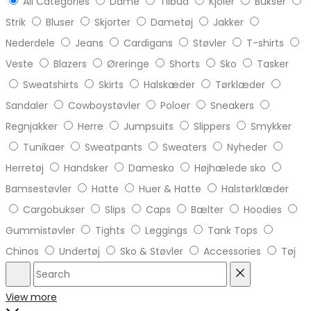
All Categories
Dame
Tilbud
Kjoler
Bukser
Strik
Bluser
Skjorter
Dametøj
Jakker
Nederdele
Jeans
Cardigans
Støvler
T-shirts
Veste
Blazers
Øreringe
Shorts
Sko
Tasker
Sweatshirts
Skirts
Halskæder
Tørklæder
Sandaler
Cowboystøvler
Poloer
Sneakers
Regnjakker
Herre
Jumpsuits
Slippers
Smykker
Tunikaer
Sweatpants
Sweaters
Nyheder
Herretøj
Handsker
Damesko
Højhælede sko
Bamsestøvler
Hatte
Huer & Hatte
Halstørklæder
Cargobukser
Slips
Caps
Bælter
Hoodies
Gummistøvler
Tights
Leggings
Tank Tops
Chinos
Undertøj
Sko & Støvler
Accessories
Tøj
Search
Reset
View more