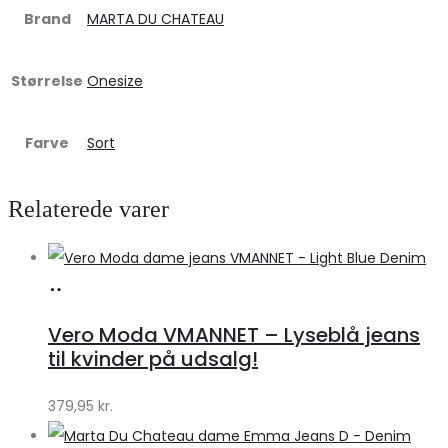
Brand
MARTA DU CHATEAU
Størrelse
Onesize
Farve
Sort
Relaterede varer
Køb
hos
Vero Moda VMANNET – Lyseblå jeans
Klædeskabet.dk
til kvinder på udsalg!
379,95
kr.