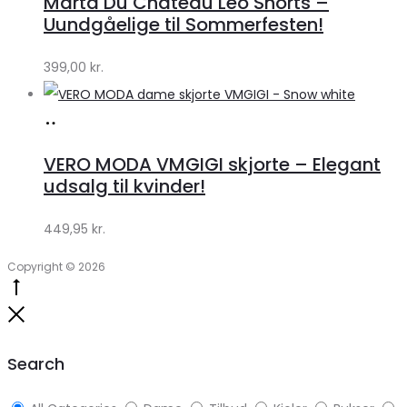
Marta Du Chateau Leo Shorts –
Klædeskabet.dk
Uundgåelige til Sommerfesten!
399,00
kr.
Køb
hos
VERO MODA VMGIGI skjorte – Elegant
Klædeskabet.dk
udsalg til kvinder!
449,95
kr.
Copyright © 2026
Go
to
Close
top
Search