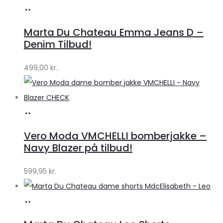
Køb
hos
Marta Du Chateau Emma Jeans D –
Klædeskabet.dk
Denim Tilbud!
499,00
kr.
Køb
hos
Vero Moda VMCHELLI bomberjakke –
Klædeskabet.dk
Navy Blazer på tilbud!
599,95
kr.
Køb
hos