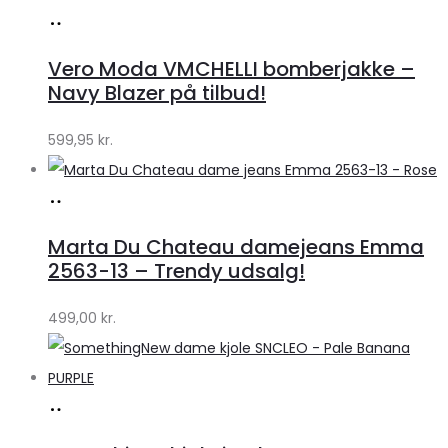
Køb
hos
Vero Moda VMCHELLI bomberjakke –
Klædeskabet.dk
Navy Blazer på tilbud!
599,95
kr.
Køb
hos
Marta Du Chateau damejeans Emma
Klædeskabet.dk
2563-13 – Trendy udsalg!
499,00
kr.
Køb
hos