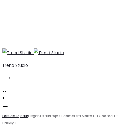
Trend Studio
Search
Product
VERO
navigation
Uundgåelig
MODA
sort
Forside
striktrøje
Tøj
Strik
Elegant striktrøje til damer fra Marta Du Chateau –
Udsalg!
sweatshirt
med