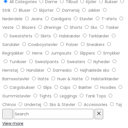
All Categories
Dame
Tilbud
Kjoler
Bukser
Strik
Bluser
Skjorter
Dametøj
Jakker
Nederdele
Jeans
Cardigans
Støvler
T-shirts
Veste
Blazers
Øreringe
Shorts
Sko
Tasker
Sweatshirts
Skirts
Halskæder
Tørklæder
Sandaler
Cowboystøvler
Poloer
Sneakers
Regnjakker
Herre
Jumpsuits
Slippers
Smykker
Tunikaer
Sweatpants
Sweaters
Nyheder
Herretøj
Handsker
Damesko
Højhælede sko
Bamsestøvler
Hatte
Huer & Hatte
Halstørklæder
Cargobukser
Slips
Caps
Bælter
Hoodies
Gummistøvler
Tights
Leggings
Tank Tops
Chinos
Undertøj
Sko & Støvler
Accessories
Tøj
Search
Reset
View more