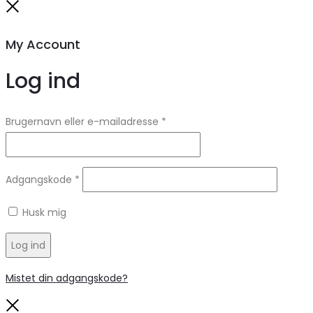
Close
My Account
Log ind
Brugernavn eller e-mailadresse
*
Adgangskode
*
Husk mig
Log ind
Mistet din adgangskode?
Close