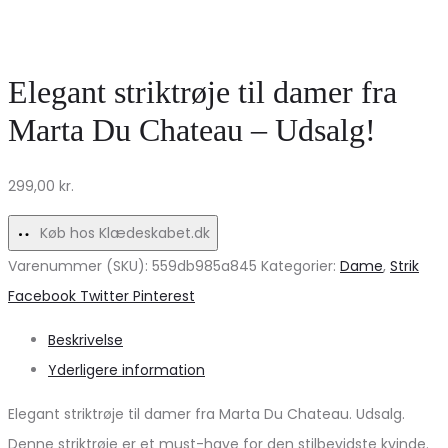
til
pufærmer
kvinder
i
–
Tangerine
Elegant striktrøje til damer fra
PIECES
&
Marta Du Chateau – Udsalg!
PCCHILLI
Fuchsia
299,00
kr.
Køb hos Klædeskabet.dk
Varenummer (SKU):
559db985a845
Kategorier:
Dame
,
Strik
Share
Facebook
Twitter
Pinterest
Beskrivelse
Yderligere information
Elegant striktrøje til damer fra Marta Du Chateau. Udsalg.
Denne striktrøje er et must-have for den stilbevidste kvinde.