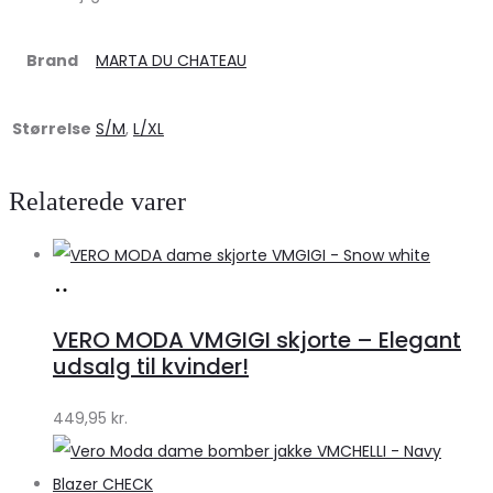
Brand
MARTA DU CHATEAU
Størrelse
S/M
,
L/XL
Relaterede varer
Køb
hos
VERO MODA VMGIGI skjorte – Elegant
Klædeskabet.dk
udsalg til kvinder!
449,95
kr.