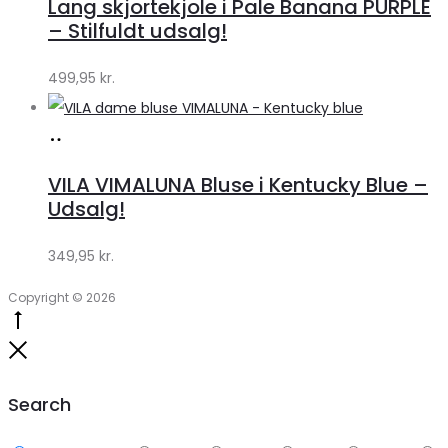
Lang skjortekjole i Pale Banana PURPLE
Klædeskabet.dk
– Stilfuldt udsalg!
499,95
kr.
Køb
hos
VILA VIMALUNA Bluse i Kentucky Blue –
Klædeskabet.dk
Udsalg!
349,95
kr.
Copyright © 2026
Go
to
Close
top
Search