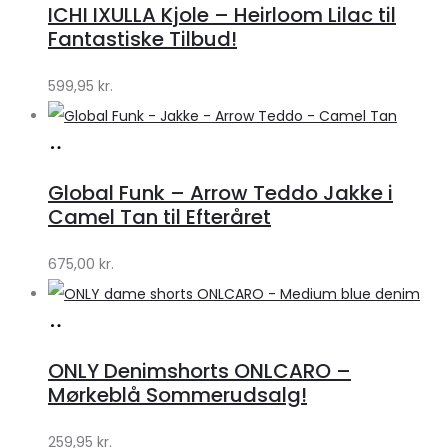
ICHI IXULLA Kjole – Heirloom Lilac til
Klædeskabet.dk
Fantastiske Tilbud!
599,95
kr.
Køb
hos
Global Funk – Arrow Teddo Jakke i
Lykke
Camel Tan til Efteråret
by
675,00
kr.
Lykke
Køb
hos
ONLY Denimshorts ONLCARO –
Klædeskabet.dk
Mørkeblå Sommerudsalg!
259,95
kr.