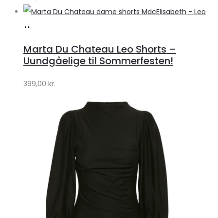
Køb
hos
Marta Du Chateau Leo Shorts –
Klædeskabet.dk
Uundgåelige til Sommerfesten!
399,00
kr.