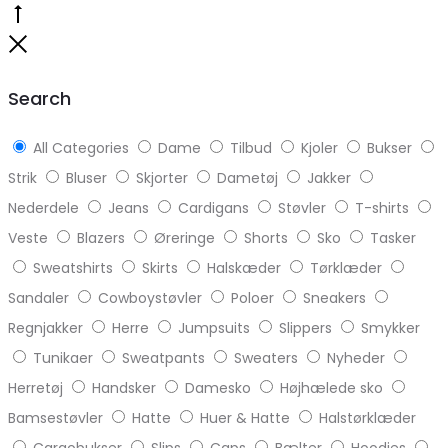
Go
to
Close
top
Search
All Categories
Dame
Tilbud
Kjoler
Bukser
Strik
Bluser
Skjorter
Dametøj
Jakker
Nederdele
Jeans
Cardigans
Støvler
T-shirts
Veste
Blazers
Øreringe
Shorts
Sko
Tasker
Sweatshirts
Skirts
Halskæder
Tørklæder
Sandaler
Cowboystøvler
Poloer
Sneakers
Regnjakker
Herre
Jumpsuits
Slippers
Smykker
Tunikaer
Sweatpants
Sweaters
Nyheder
Herretøj
Handsker
Damesko
Højhælede sko
Bamsestøvler
Hatte
Huer & Hatte
Halstørklæder
Cargobukser
Slips
Caps
Bælter
Hoodies