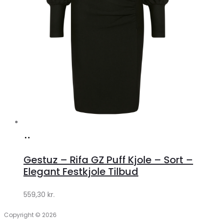
Køb
hos
Gestuz – Rifa GZ Puff Kjole – Sort –
Lykke
Elegant Festkjole Tilbud
by
559,30
kr.
Lykke
Copyright © 2026