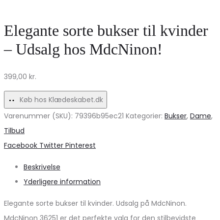
fra
regnjakke
Marta
til
Elegante sorte bukser til kvinder
du
Black
– Udsalg hos MdcNinon!
Chateau
Friday!
–
399,00
kr.
Must-
have!
Køb hos Klædeskabet.dk
Varenummer (SKU):
79396b95ec21
Kategorier:
Bukser
,
Dame
,
Tilbud
Share
Facebook
Twitter
Pinterest
Beskrivelse
Yderligere information
Elegante sorte bukser til kvinder. Udsalg på MdcNinon.
MdcNinon 36251 er det perfekte valg for den stilbevidste