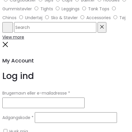
Gummistøvler
Tights
Leggings
Tank Tops
Chinos
Undertøj
Sko & Støvler
Accessories
Tøj
Search
Reset
View more
Close
My Account
Log ind
Brugernavn eller e-mailadresse
*
Adgangskode
*
Husk mig