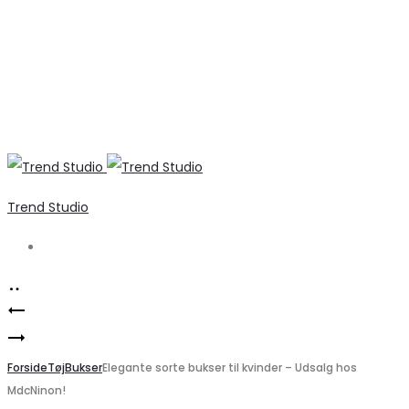
Trend Studio
Search
Product
Stilfuld
navigation
Elegant
VERO
sort
Forside
MODA
Tøj
Bukser
Elegante sorte bukser til kvinder – Udsalg hos
MdcNinon!
hættekjole
VMMALOU