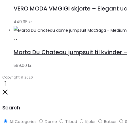
hos
VERO MODA VMGIGI skjorte – Elegant uds
Klædeskabet.dk
449,95
kr.
Køb
hos
Marta Du Chateau jumpsuit til kvinder 
Klædeskabet.dk
599,00
kr.
Copyright © 2026
Go
to
Close
top
Search
All Categories
Dame
Tilbud
Kjoler
Bukser
S