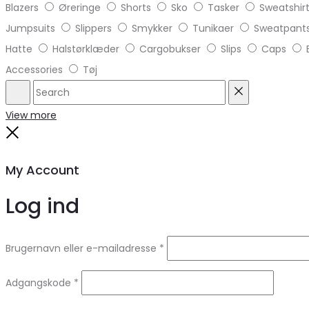
Blazers
Øreringe
Shorts
Sko
Tasker
Sweatshir
Jumpsuits
Slippers
Smykker
Tunikaer
Sweatpant
Hatte
Halstørklæder
Cargobukser
Slips
Caps
Accessories
Tøj
Search
Reset
View more
Close
My Account
Log ind
Brugernavn eller e-mailadresse
*
Adgangskode
*