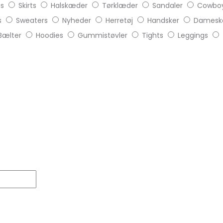
ts
Skirts
Halskæder
Tørklæder
Sandaler
Cowboy
s
Sweaters
Nyheder
Herretøj
Handsker
Damesk
Bælter
Hoodies
Gummistøvler
Tights
Leggings