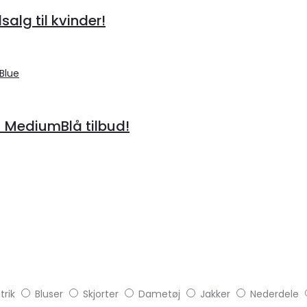
alg til kvinder!
– MediumBlå tilbud!
trik
Bluser
Skjorter
Dametøj
Jakker
Nederdele