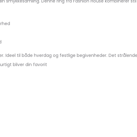
l din smykkesamling. Denne ring fra Fashion House kombinerer st
arhed
d
 Ideel til både hverdag og festlige begivenheder. Det strålende
rtigt bliver din favorit