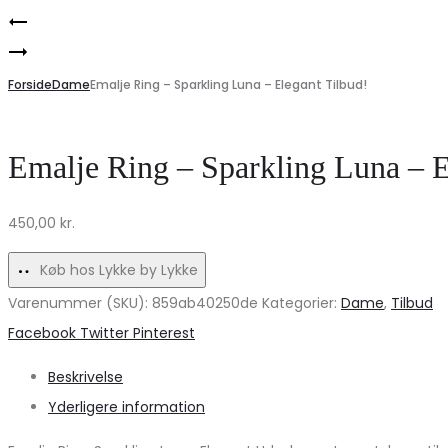
Product
Sølv
navigation
Noella
Øreringe
Liana
Forside
Windy
Dame
Emalje Ring – Sparkling Luna – Elegant Tilbud!
Cardigan
Large
–
–
Emalje Ring – Sparkling Luna – E
Creme/Sorte
Uundgåeligt
Ballonærmer
Statement
450,00
kr.
Tilbud!
Design
Køb hos Lykke by Lykke
Varenummer (SKU):
859ab40250de
Kategorier:
Dame
,
Tilbud
Share
Facebook
Twitter
Pinterest
Beskrivelse
Yderligere information