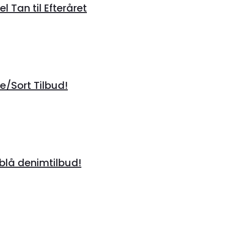
 Tan til Efteråret
/Sort Tilbud!
lå denimtilbud!