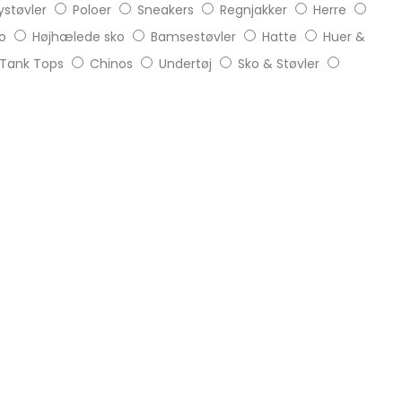
støvler
Poloer
Sneakers
Regnjakker
Herre
o
Højhælede sko
Bamsestøvler
Hatte
Huer &
Tank Tops
Chinos
Undertøj
Sko & Støvler