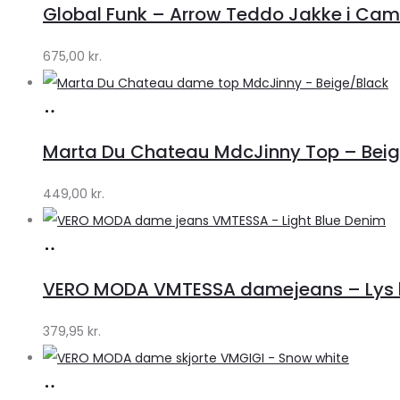
Global Funk – Arrow Teddo Jakke i Camel
Lykke
by
675,00
kr.
Lykke
Køb
hos
Marta Du Chateau MdcJinny Top – Beige
Klædeskabet.dk
449,00
kr.
Køb
hos
VERO MODA VMTESSA damejeans – Lys b
Klædeskabet.dk
379,95
kr.
Køb