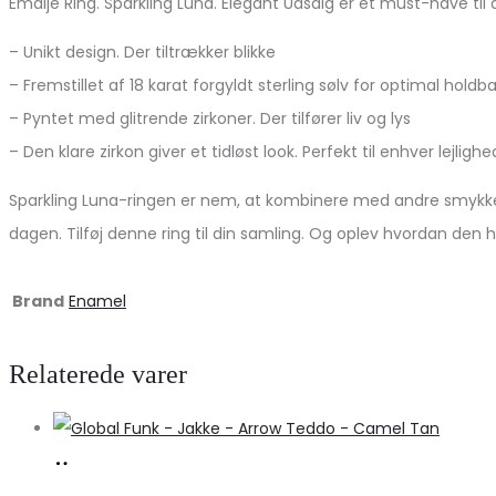
Emalje Ring. Sparkling Luna. Elegant Udsalg er et must-have ti
– Unikt design. Der tiltrækker blikke
– Fremstillet af 18 karat forgyldt sterling sølv for optimal holdb
– Pyntet med glitrende zirkoner. Der tilfører liv og lys
– Den klare zirkon giver et tidløst look. Perfekt til enhver lejlighe
Sparkling Luna-ringen er nem, at kombinere med andre smykker.
dagen. Tilføj denne ring til din samling. Og oplev hvordan den hu
Brand
Enamel
Relaterede varer
Køb
hos