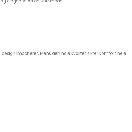
il og elegance på en unik måde
 design imponerer. Mens den høje kvalitet sikrer komfort hele