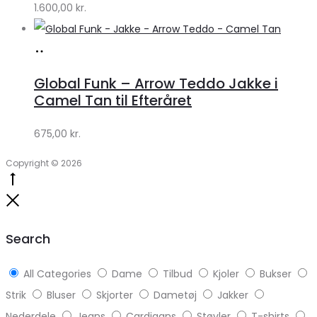
1.600,00
kr.
Lykke
Køb
hos
Global Funk – Arrow Teddo Jakke i
Lykke
Camel Tan til Efteråret
by
675,00
kr.
Lykke
Copyright © 2026
Go
to
Close
top
Search
All Categories
Dame
Tilbud
Kjoler
Bukser
Strik
Bluser
Skjorter
Dametøj
Jakker
Nederdele
Jeans
Cardigans
Støvler
T-shirts