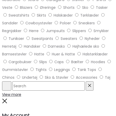
Veste
Blazers
Øreringe
Shorts
Sko
Tasker
Sweatshirts
Skirts
Halskæder
Tørklæder
Sandaler
Cowboystøvler
Poloer
Sneakers
Regnjakker
Herre
Jumpsuits
Slippers
Smykker
Tunikaer
Sweatpants
Sweaters
Nyheder
Herretøj
Handsker
Damesko
Højhælede sko
Bamsestøvler
Hatte
Huer & Hatte
Halstørklæder
Cargobukser
Slips
Caps
Bælter
Hoodies
Gummistøvler
Tights
Leggings
Tank Tops
Chinos
Undertøj
Sko & Støvler
Accessories
Tøj
Search
Reset
View more
Close
My Account