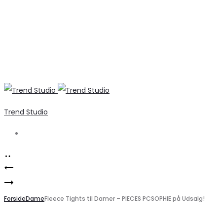
Trend Studio
Search
Product
Marta
navigation
Elegant
du
flæse-
Forside
Chateau
Dame
Fleece Tights til Damer – PIECES PCSOPHIE på Udsalg!
cardigan
dame