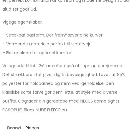
en perfekt kombination af komfort og moderne design Så du
altid ser godt ud.
Vigtige egenskaber.
– Strækbar pasform. Der fremhæver dine kurver
– Varmende materiale perfekt til vintervejr
– Ekstra bløde for optimal komfort
Velegnede til løb. Gåture eller også afslapning derhjemme.
Det strækbare stof giver dig fri bevægelighed. Lavet af 85%
polyester for holdbarhed og nem vedligeholdelse. Den
klassiske sorte farve gør dem lette, at style med diverse
outfits. Opgrader din garderobe med PIECES dame tights
PCSOPHIE. Black NUDE FLEECE nu
Brand
Pieces