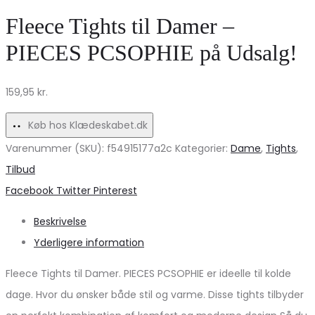
fra
strik
Fleece Tights til Damer –
Marta
MdcAnouk
PIECES PCSOPHIE på Udsalg!
du
8038
Chateau
–
159,95
kr.
–
Wine
et
Køb hos Klædeskabet.dk
must-
Varenummer (SKU):
f54915177a2c
Kategorier:
Dame
,
Tights
,
have!
Tilbud
Share
Facebook
Twitter
Pinterest
Beskrivelse
Yderligere information
Fleece Tights til Damer. PIECES PCSOPHIE er ideelle til kolde
dage. Hvor du ønsker både stil og varme. Disse tights tilbyder