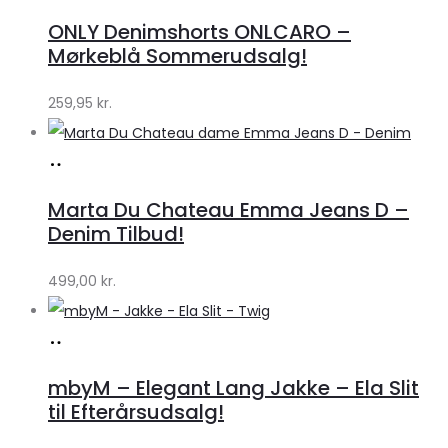
hos
ONLY Denimshorts ONLCARO –
Klædeskabet.dk
Mørkeblå Sommerudsalg!
259,95
kr.
Køb
hos
Marta Du Chateau Emma Jeans D –
Klædeskabet.dk
Denim Tilbud!
499,00
kr.
Køb
hos
mbyM – Elegant Lang Jakke – Ela Slit
Lykke
til Efterårsudsalg!
by