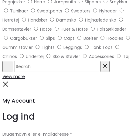
Regnjakker
Herre
Jumpsuits
Slippers
Smykker
Tunikaer
Sweatpants
Sweaters
Nyheder
Herretøj
Handsker
Damesko
Højhælede sko
Bamsestøvler
Hatte
Huer & Hatte
Halstørklæder
Cargobukser
Slips
Caps
Bælter
Hoodies
Gummistøvler
Tights
Leggings
Tank Tops
Chinos
Undertøj
Sko & Støvler
Accessories
Tøj
Search
Reset
View more
Close
My Account
Log ind
Brugernavn eller e-mailadresse
*