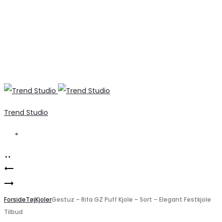
Trend Studio
Search
Product
Pavement
navigation
Modström
–
–
Forside
Stiletter
Tøj
Kjoler
Gestuz – Rifa GZ Puff Kjole – Sort – Elegant Festkjole
Tilbud
Bukser
–