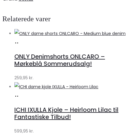
Relaterede varer
Køb
hos
ONLY Denimshorts ONLCARO –
Klædeskabet.dk
Mørkeblå Sommerudsalg!
259,95
kr.
Køb
hos
ICHI IXULLA Kjole – Heirloom Lilac til
Klædeskabet.dk
Fantastiske Tilbud!
599,95
kr.