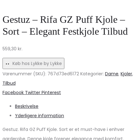
–
Lykke
IsoldeMD
–
Gestuz – Rifa GZ Puff Kjole –
pants
Leopard
Sort – Elegant Festkjole Tilbud
–
Soft
559,30
kr.
Blue
Stripe
Køb hos Lykke by Lykke
Varenummer (SKU):
767d73ed6172
Kategorier:
Dame
,
Kjoler
,
Tilbud
Share
Facebook
Twitter
Pinterest
Beskrivelse
Yderligere information
Gestuz. Rifa GZ Puff Kjole. Sort er et must-have i enhver
garderobe. Denne kjole forener elegance med komfort.