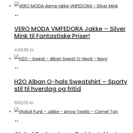
Køb
hos
VERO MODA VMFEDORA Jakke – Silver
Klædeskabet.dk
Mink til Fantastiske Priser!
449,95
kr.
Køb
hos
H2O Alban O-hals Sweatshirt – Sporty
Lykke
stil til hverdag og fritid
by
600,00
kr.
Lykke
Køb
hos