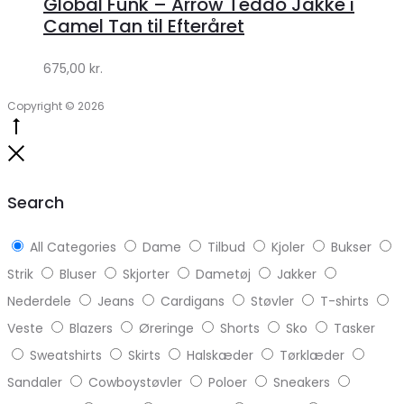
Global Funk – Arrow Teddo Jakke i
Lykke
Camel Tan til Efteråret
by
675,00
kr.
Lykke
Copyright © 2026
Go
to
Close
top
Search
All Categories
Dame
Tilbud
Kjoler
Bukser
Strik
Bluser
Skjorter
Dametøj
Jakker
Nederdele
Jeans
Cardigans
Støvler
T-shirts
Veste
Blazers
Øreringe
Shorts
Sko
Tasker
Sweatshirts
Skirts
Halskæder
Tørklæder
Sandaler
Cowboystøvler
Poloer
Sneakers