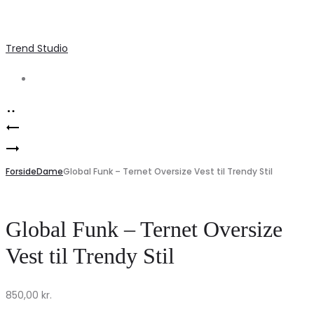
Trend Studio
Search
Product
H2O
navigation
Global
–
Funk
Forside
Sweat
Dame
Global Funk – Ternet Oversize Vest til Trendy Stil
–
–
Arrow
Blåvand
Global Funk – Ternet Oversize
Teddo
Fleece
Vest til Trendy Stil
Jakke
Half
i
Zip
850,00
kr.
Camel
–