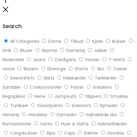
Go
to
Close
top
Search
All Categories
Dame
Tilbud
Kjoler
Bukser
Strik
Bluser
Skjorter
Dametøj
Jakker
Nederdele
Jeans
Cardigans
Støvler
T-shirts
Veste
Blazers
Øreringe
Shorts
Sko
Tasker
Sweatshirts
Skirts
Halskæder
Tørklæder
Sandaler
Cowboystøvler
Poloer
Sneakers
Regnjakker
Herre
Jumpsuits
Slippers
Smykker
Tunikaer
Sweatpants
Sweaters
Nyheder
Herretøj
Handsker
Damesko
Højhælede sko
Bamsestøvler
Hatte
Huer & Hatte
Halstørklæder
Cargobukser
Slips
Caps
Bælter
Hoodies