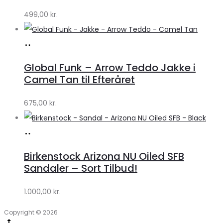
499,00
kr.
Køb
hos
Global Funk – Arrow Teddo Jakke i
Lykke
Camel Tan til Efteråret
by
675,00
kr.
Lykke
Køb
hos
Birkenstock Arizona NU Oiled SFB
Lykke
Sandaler – Sort Tilbud!
by
1.000,00
kr.
Lykke
Copyright © 2026