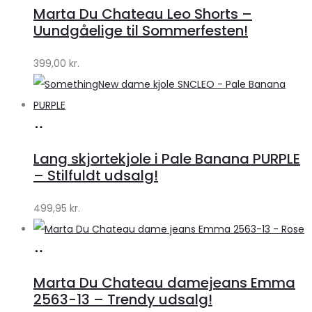
hos
Marta Du Chateau Leo Shorts –
Klædeskabet.dk
Uundgåelige til Sommerfesten!
399,00
kr.
Køb
hos
Lang skjortekjole i Pale Banana PURPLE
Klædeskabet.dk
– Stilfuldt udsalg!
499,95
kr.
Køb
hos
Marta Du Chateau damejeans Emma
Klædeskabet.dk
2563-13 – Trendy udsalg!