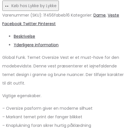
Tan
Black
Køb hos Lykke by Lykke
til
Varenummer (SKU):
1f456fabeb16
Kategorier:
Dame
,
Veste
Efteråret
Share
Facebook
Twitter
Pinterest
Beskrivelse
Yderligere information
Global Funk. Ternet Oversize Vest er et must-have for den
modebevidste. Denne vest præsenterer et iøjnefaldende
ternet design i grønne og brune nuancer. Der tilføjer karakter
til dit outfit.
Vigtige egenskaber.
– Oversize pasform giver en moderne silhuet
– Markant ternet print der fanger blikket
– Knaplukning foran sikrer hurtig påklædning