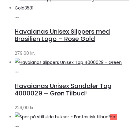
Køb
hos
Havaianas Unisex Slippers med
Klædeskabet.dk
Brasilien Logo – Rose Gold
279,00
kr.
Køb
hos
Havaianas Unisex Sandaler Top
Klædeskabet.dk
4000029 – Grøn Tilbud!
229,00
kr.
Hot
Læs
mere