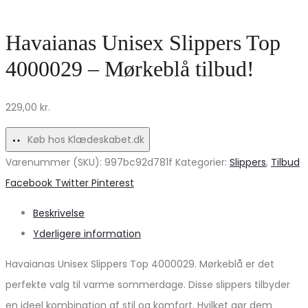
med
–
stretch
Grå
Havaianas Unisex Slippers Top
–
Antracittilbud!
4000029 – Mørkeblå tilbud!
stilfuld
komfort!
229,00
kr.
Køb hos Klædeskabet.dk
Varenummer (SKU):
997bc92d781f
Kategorier:
Slippers
,
Tilbud
Share
Facebook
Twitter
Pinterest
Beskrivelse
Yderligere information
Havaianas Unisex Slippers Top 4000029. Mørkeblå er det
perfekte valg til varme sommerdage. Disse slippers tilbyder
en ideel kombination af stil og komfort. Hvilket gør dem