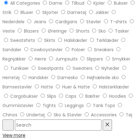
All Categories
Dame
Tilbud
Kjoler
Bukser
Strik
Bluser
Skjorter
Dametøj
Jakker
Nederdele
Jeans
Cardigans
Støvler
T-shirts
Veste
Blazers
Øreringe
Shorts
Sko
Tasker
Sweatshirts
Skirts
Halskæder
Tørklæder
Sandaler
Cowboystøvler
Poloer
Sneakers
Regnjakker
Herre
Jumpsuits
Slippers
Smykker
Tunikaer
Sweatpants
Sweaters
Nyheder
Herretøj
Handsker
Damesko
Højhælede sko
Bamsestøvler
Hatte
Huer & Hatte
Halstørklæder
Cargobukser
Slips
Caps
Bælter
Hoodies
Gummistøvler
Tights
Leggings
Tank Tops
Chinos
Undertøj
Sko & Støvler
Accessories
Tøj
Search
Reset
View more