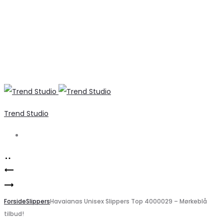
Trend Studio
Search
Product
Geographical
navigation
Slim
Norway
fit
Forside
Børne
Slippers
Havaianas Unisex Slippers Top 4000029 – Mørkeblå
tilbud!
damejeans
Vinterjakke