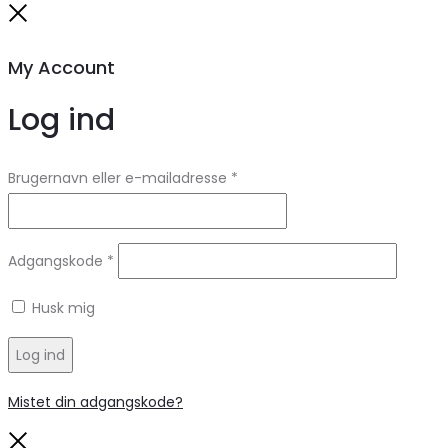
Close
My Account
Log ind
Brugernavn eller e-mailadresse
*
Adgangskode
*
Husk mig
Log ind
Mistet din adgangskode?
Close