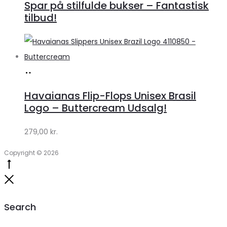
Spar på stilfulde bukser – Fantastisk
tilbud!
Køb
hos
Havaianas Flip-Flops Unisex Brasil
Klædeskabet.dk
Logo – Buttercream Udsalg!
279,00
kr.
Copyright © 2026
Go
to
Close
top
Search