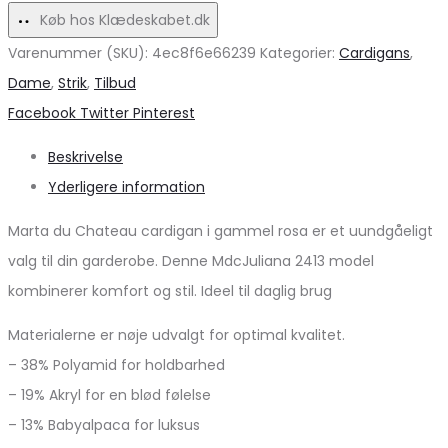
pris!
Køb hos Klædeskabet.dk
Varenummer (SKU):
4ec8f6e66239
Kategorier:
Cardigans
,
Dame
,
Strik
,
Tilbud
Share
Facebook
Twitter
Pinterest
Beskrivelse
Yderligere information
Marta du Chateau cardigan i gammel rosa er et uundgåeligt
valg til din garderobe. Denne MdcJuliana 2413 model
kombinerer komfort og stil. Ideel til daglig brug
Materialerne er nøje udvalgt for optimal kvalitet.
– 38% Polyamid for holdbarhed
– 19% Akryl for en blød følelse
– 13% Babyalpaca for luksus