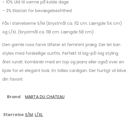
– 10% Uld til varme på kolde dage
– 3% Elastan for bevægelsesfrihed
Fås i størrelserne S/M (brystmål ca. 112 cm. Længde 54 cm)
og L/XL (brystmål ca. 118 cm. Længde 58 cm)
Den gamle rosa farve tilfører et feminint præg. Der let kan
styles med forskellige outfits. Perfekt til lag-på-lag styling
året rundt. Kombinér med en top og jeans eller også over en
kjole for et elegant look. En tidløs cardigan. Der hurtigt vil blive
din favorit
Brand
MARTA DU CHATEAU
Størrelse
S/M
,
L/XL