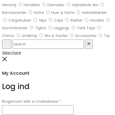
Herretøj
Handsker
Damesko
Højhælede sko
Bamsestøvler
Hatte
Huer & Hatte
Halstørklæder
Cargobukser
Slips
Caps
Bælter
Hoodies
Gummistøvler
Tights
Leggings
Tank Tops
Chinos
Undertøj
Sko & Støvler
Accessories
Tøj
Search
Reset
View more
Close
My Account
Log ind
Brugernavn eller e-mailadresse
*