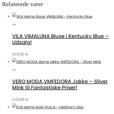
Relaterede varer
Køb
hos
VILA VIMALUNA Bluse i Kentucky Blue –
Klædeskabet.dk
Udsalg!
349,95
kr.
Køb
hos
VERO MODA VMFEDORA Jakke – Silver
Klædeskabet.dk
Mink til Fantastiske Priser!
449,95
kr.