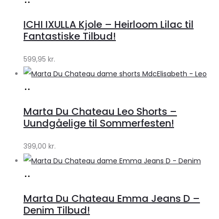
Køb
hos
ICHI IXULLA Kjole – Heirloom Lilac til
Klædeskabet.dk
Fantastiske Tilbud!
599,95
kr.
Køb
hos
Marta Du Chateau Leo Shorts –
Klædeskabet.dk
Uundgåelige til Sommerfesten!
399,00
kr.
Køb
hos
Marta Du Chateau Emma Jeans D –
Klædeskabet.dk
Denim Tilbud!