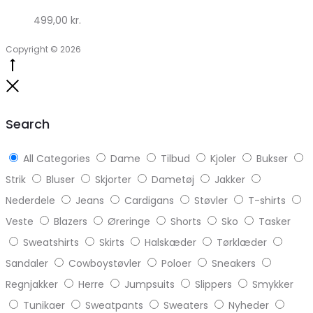
499,00
kr.
Copyright © 2026
Go
to
Close
top
Search
All Categories
Dame
Tilbud
Kjoler
Bukser
Strik
Bluser
Skjorter
Dametøj
Jakker
Nederdele
Jeans
Cardigans
Støvler
T-shirts
Veste
Blazers
Øreringe
Shorts
Sko
Tasker
Sweatshirts
Skirts
Halskæder
Tørklæder
Sandaler
Cowboystøvler
Poloer
Sneakers
Regnjakker
Herre
Jumpsuits
Slippers
Smykker
Tunikaer
Sweatpants
Sweaters
Nyheder