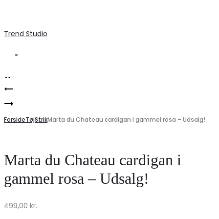
Trend Studio
Search
Product
ONLY
navigation
ONLY
Dame
Denimjakke
Forside
Top
Tøj
Strik
Marta du Chateau cardigan i gammel rosa – Udsalg!
ONLMALOU
ONLTESSA
–
–
Marta du Chateau cardigan i
Mørkeblå
Ruby
gammel rosa – Udsalg!
på
Wine
tilbud!
til
499,00
kr.
nedsat