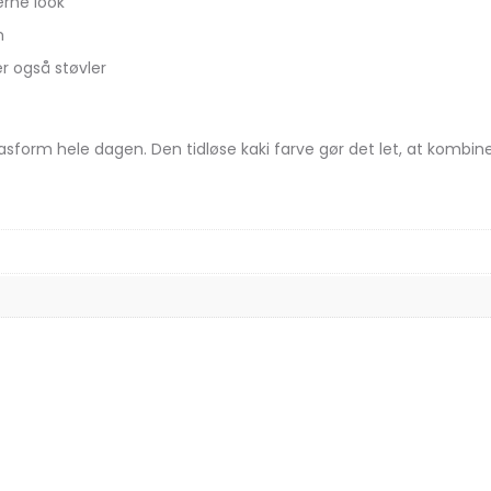
rne look
m
er også støvler
g pasform hele dagen. Den tidløse kaki farve gør det let, at kom