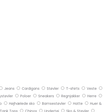
Jeans
Cardigans
Støvler
T-shirts
Veste
støvler
Poloer
Sneakers
Regnjakker
Herre
o
Højhælede sko
Bamsestøvler
Hatte
Huer &
Tank Tops
Chinos
Undertøj
Sko & Støvler