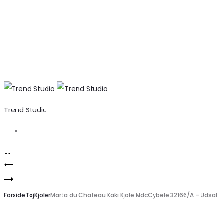
Trend Studio
Search
Product
Marta
navigation
Marta
du
du
Forside
Chateau
Tøj
Kjoler
Marta du Chateau Kaki Kjole MdcCybele 32166/A – Udsal
Chateau
MdcSidonie