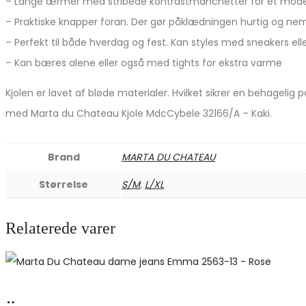
– Lange ærmer med stribede kontrastmanchetter for et mode
– Praktiske knapper foran. Der gør påklædningen hurtig og ne
– Perfekt til både hverdag og fest. Kan styles med sneakers ell
– Kan bæres alene eller også med tights for ekstra varme
Kjolen er lavet af bløde materialer. Hvilket sikrer en behageli
med Marta du Chateau Kjole MdcCybele 32166/A – Kaki.
Brand
MARTA DU CHATEAU
Størrelse
S/M
,
L/XL
Relaterede varer
Køb