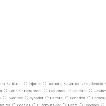
trik
Bluser
Skjorter
Dametøj
Jakker
Nederdele
ts
Skirts
Halskæder
Tørklæder
Sandaler
Cowboy
s
Sweaters
Nyheder
Herretøj
Handsker
Damesk
Bælter
Hoodies
Gummistøvler
Tights
Leggings