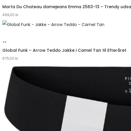
hos
Marta Du Chateau damejeans Emma 2563-13 – Trendy udsa
499,00
Klædeskabet.dk
kr.
Køb
hos
Global Funk – Arrow Teddo Jakke i Camel Tan til Efteråret
675,00
Lykke
kr.
by
Lykke