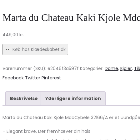
MdcEsmee
damejeans
6798
–
Marta du Chateau Kaki Kjole Md
Kjole
Blå
–
Denim
449,00
kr.
Sort
Tilbud!
Køb hos Klædeskabet.dk
Udsalg!
Varenummer (SKU):
e2046f3a597f
Kategorier:
Dame
,
Kjoler
,
Ti
Share
Facebook
Twitter
Pinterest
Beskrivelse
Yderligere information
Marta du Chateau Kaki Kjole MdcCybele 32166/A er et uundgåe
– Elegant krave. Der fremhæver din hals