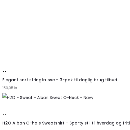
Køb
hos
Elegant sort stringtrusse – 3-pak til daglig brug tilbud
159,95
Klædeskabet.dk
kr.
Køb
hos
H2O Alban O-hals Sweatshirt – Sporty stil til hverdag og frit