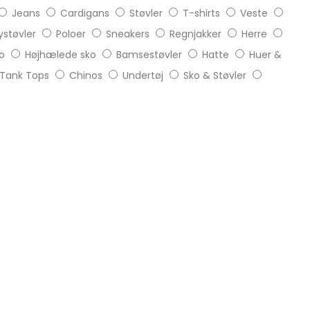
Jeans
Cardigans
Støvler
T-shirts
Veste
støvler
Poloer
Sneakers
Regnjakker
Herre
o
Højhælede sko
Bamsestøvler
Hatte
Huer &
Tank Tops
Chinos
Undertøj
Sko & Støvler