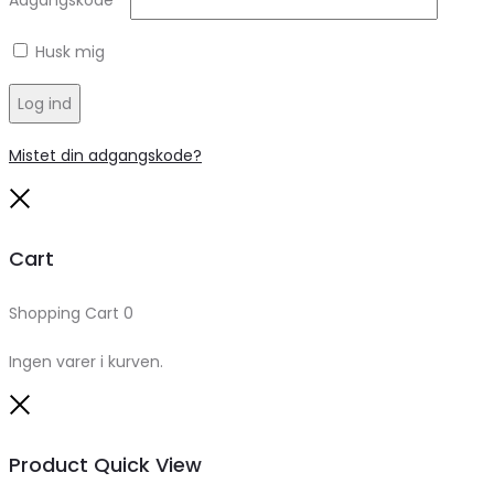
Adgangskode
*
Husk mig
Log ind
Mistet din adgangskode?
Close
Cart
Shopping Cart
0
Ingen varer i kurven.
Close
Product Quick View