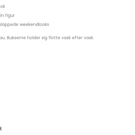
ook
n figur
 afslappede weekendlooks
. Bukserne holder sig flotte vask efter vask.