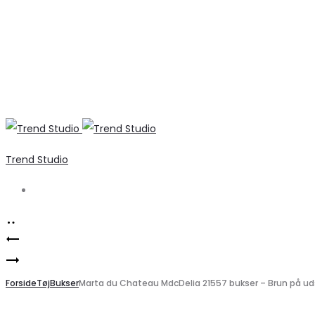
Trend Studio
Search
Product
Elegant
navigation
Marta
sort
Du
Forside
nederdel
Tøj
Bukser
Marta du Chateau MdcDelia 21557 bukser – Brun på ud
Chateau
fra