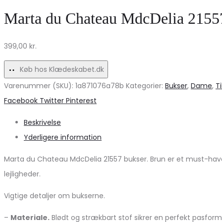
knickers
Marta
Marta du Chateau MdcDelia 21557
–
du
Militærmode
Chateau
399,00
kr.
til
–
kvinder
Udsalg!
Køb hos Klædeskabet.dk
på
Varenummer (SKU):
1a871076a78b
Kategorier:
Bukser
,
Dame
,
T
udsalg!
Share
Facebook
Twitter
Pinterest
Beskrivelse
Yderligere information
Marta du Chateau MdcDelia 21557 bukser. Brun er et must-have 
lejligheder.
Vigtige detaljer om bukserne.
–
Materiale.
Blødt og strækbart stof sikrer en perfekt pasfor