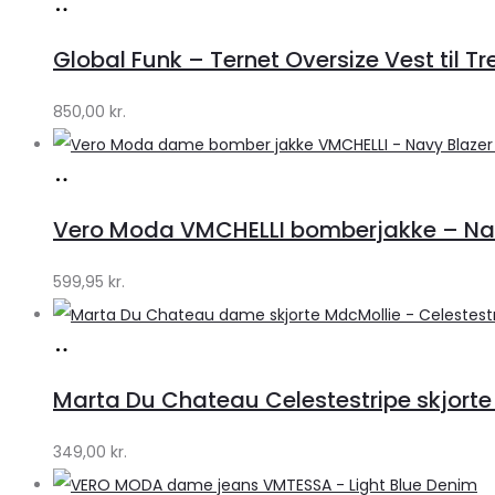
Køb
hos
Global Funk – Ternet Oversize Vest til Tr
Lykke
by
850,00
kr.
Lykke
Køb
hos
Vero Moda VMCHELLI bomberjakke – Navy
Klædeskabet.dk
599,95
kr.
Køb
hos
Marta Du Chateau Celestestripe skjorte
Klædeskabet.dk
349,00
kr.