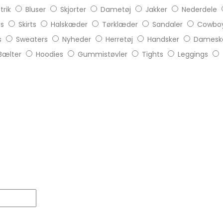
trik
Bluser
Skjorter
Dametøj
Jakker
Nederdele
ts
Skirts
Halskæder
Tørklæder
Sandaler
Cowboy
s
Sweaters
Nyheder
Herretøj
Handsker
Damesk
Bælter
Hoodies
Gummistøvler
Tights
Leggings