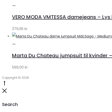
Køb
hos
VERO MODA VMTESSA damejeans – Lys b
Klædeskabet.dk
379,95
kr.
Køb
hos
Marta Du Chateau jumpsuit til kvinder 
Klædeskabet.dk
599,00
kr.
Copyright © 2026
Go
to
Close
top
Search