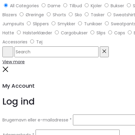
All Categories
Dame
Tilbud
Kjoler
Bukser
S
Blazers
Øreringe
Shorts
Sko
Tasker
Sweatshir
Jumpsuits
Slippers
Smykker
Tunikaer
Sweatpant
Hatte
Halstørklæder
Cargobukser
Slips
Caps
Accessories
Tøj
Search
Reset
View more
Close
My Account
Log ind
Brugernavn eller e-mailadresse
*