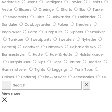
Nederdele
Jeans
Cardigans
Støvler
T-shirts
Veste
Blazers
Øreringe
Shorts
Sko
Tasker
Sweatshirts
Skirts
Halskæder
Tørklæder
Sandaler
Cowboystøvler
Poloer
Sneakers
Regnjakker
Herre
Jumpsuits
Slippers
Smykker
Tunikaer
Sweatpants
Sweaters
Nyheder
Herretøj
Handsker
Damesko
Højhælede sko
Bamsestøvler
Hatte
Huer & Hatte
Halstørklæder
Cargobukser
Slips
Caps
Bælter
Hoodies
Gummistøvler
Tights
Leggings
Tank Tops
Chinos
Undertøj
Sko & Støvler
Accessories
Tøj
Search
Reset
View more
Close