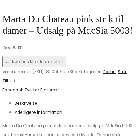
–
–
Elegant
Black
Marta Du Chateau pink strik til
og
damer – Udsalg på MdcSia 5003!
tidløs
til
299,00
kr.
kvinder
Køb hos Klædeskabet.dk
Varenummer (SKU):
8b0bb61ea80b
Kategorier:
Dame
,
Strik
,
Tilbud
Share
Facebook
Twitter
Pinterest
Beskrivelse
Yderligere information
Marta Du Chateau pink strik til damer. Udsalg på MdcSia 5003
er et must-have for den stilbevidste kvinde. Denne strik