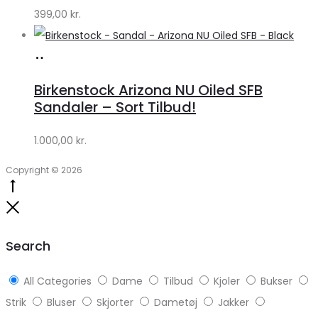
399,00
kr.
Køb
hos
Birkenstock Arizona NU Oiled SFB
Lykke
Sandaler – Sort Tilbud!
by
1.000,00
kr.
Lykke
Copyright © 2026
Go
to
Close
top
Search
All Categories
Dame
Tilbud
Kjoler
Bukser
Strik
Bluser
Skjorter
Dametøj
Jakker