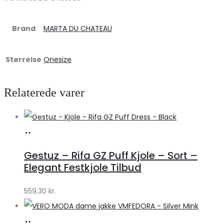
Brand
MARTA DU CHATEAU
Størrelse
Onesize
Relaterede varer
Køb
hos
Gestuz – Rifa GZ Puff Kjole – Sort –
Lykke
Elegant Festkjole Tilbud
by
559,30
kr.
Lykke
Køb