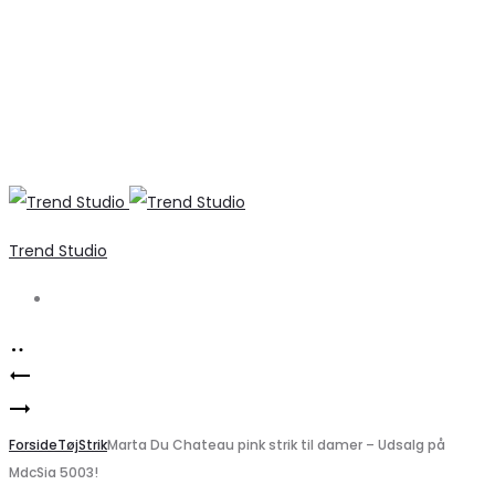
Trend Studio
Search
Product
Vila
navigation
VILA
dame
VIZAFINA
Forside
jakke
Tøj
Strik
Marta Du Chateau pink strik til damer – Udsalg på
MdcSia 5003!
Cardigan
VISIMBA