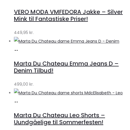
hos
VERO MODA VMFEDORA Jakke – Silver
Klædeskabet.dk
Mink til Fantastiske Priser!
449,95
kr.
Køb
hos
Marta Du Chateau Emma Jeans D –
Klædeskabet.dk
Denim Tilbud!
499,00
kr.
Køb
hos
Marta Du Chateau Leo Shorts –
Klædeskabet.dk
Uundgåelige til Sommerfesten!