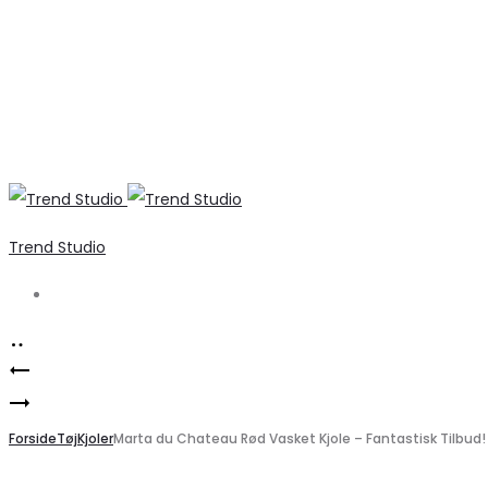
Trend Studio
Search
Product
Elegant
navigation
VERO
Sort
MODA
Forside
Skjorte
Tøj
Kjoler
Marta du Chateau Rød Vasket Kjole – Fantastisk Tilbud!
VMBELLA
–