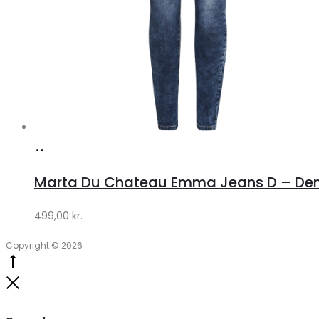
Køb
hos
Marta Du Chateau Emma Jeans D – Den
Klædeskabet.dk
499,00
kr.
Copyright © 2026
Go
to
Close
top