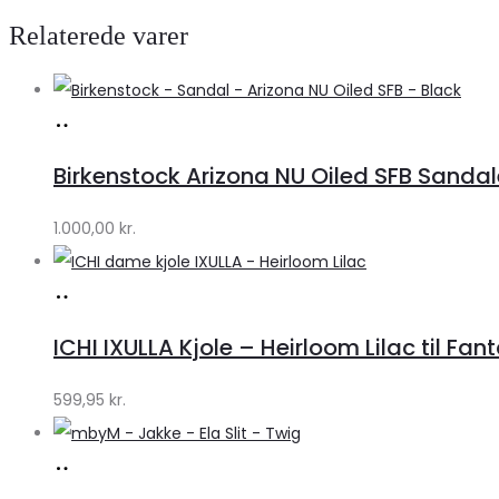
Relaterede varer
Køb
hos
Birkenstock Arizona NU Oiled SFB Sandale
Lykke
by
1.000,00
kr.
Lykke
Køb
hos
ICHI IXULLA Kjole – Heirloom Lilac til Fan
Klædeskabet.dk
599,95
kr.
Køb
hos