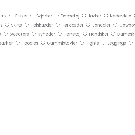
trik
Bluser
Skjorter
Dametøj
Jakker
Nederdele
ts
Skirts
Halskæder
Tørklæder
Sandaler
Cowboy
s
Sweaters
Nyheder
Herretøj
Handsker
Damesk
Bælter
Hoodies
Gummistøvler
Tights
Leggings