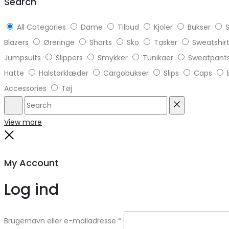
Search
All Categories
Dame
Tilbud
Kjoler
Bukser
S
Blazers
Øreringe
Shorts
Sko
Tasker
Sweatshir
Jumpsuits
Slippers
Smykker
Tunikaer
Sweatpant
Hatte
Halstørklæder
Cargobukser
Slips
Caps
Accessories
Tøj
Search
Reset
View more
Close
My Account
Log ind
Brugernavn eller e-mailadresse
*