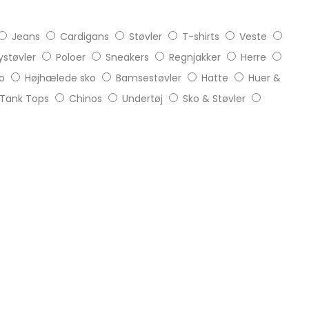
Jeans
Cardigans
Støvler
T-shirts
Veste
støvler
Poloer
Sneakers
Regnjakker
Herre
o
Højhælede sko
Bamsestøvler
Hatte
Huer &
Tank Tops
Chinos
Undertøj
Sko & Støvler