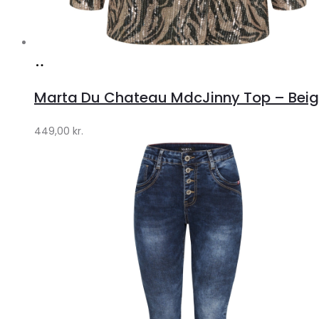
Køb
hos
Marta Du Chateau MdcJinny Top – Beige
Klædeskabet.dk
449,00
kr.