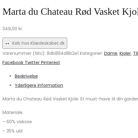
Top
Uundgåelig
Marta du Chateau Rød Vasket Kjol
til
til
kvinder
Fest
349,00
kr.
–
og
Snehvid
Hverdag!
Køb hos Klædeskabet.dk
på
Varenummer (SKU):
8db894d8b2e1
Kategorier:
Dame
,
Kjoler
,
Ti
udsalg!
Share
Facebook
Twitter
Pinterest
Beskrivelse
Yderligere information
Marta du Chateau Rød Vasket Kjole. Et must-have til din gardero
Materiale.
– 60% viskose
– 35% uld