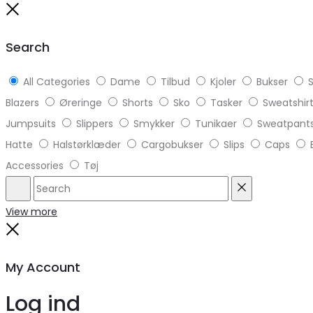
to
Close
top
Search
All Categories
Dame
Tilbud
Kjoler
Bukser
S
Blazers
Øreringe
Shorts
Sko
Tasker
Sweatshir
Jumpsuits
Slippers
Smykker
Tunikaer
Sweatpant
Hatte
Halstørklæder
Cargobukser
Slips
Caps
Accessories
Tøj
Search
Reset
View more
Close
My Account
Log ind