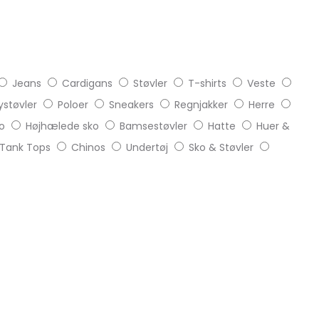
Jeans
Cardigans
Støvler
T-shirts
Veste
støvler
Poloer
Sneakers
Regnjakker
Herre
o
Højhælede sko
Bamsestøvler
Hatte
Huer &
Tank Tops
Chinos
Undertøj
Sko & Støvler