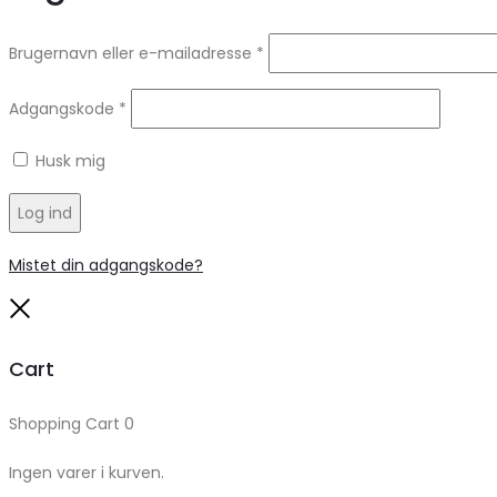
Brugernavn eller e-mailadresse
*
Adgangskode
*
Husk mig
Log ind
Mistet din adgangskode?
Close
Cart
Shopping Cart
0
Ingen varer i kurven.