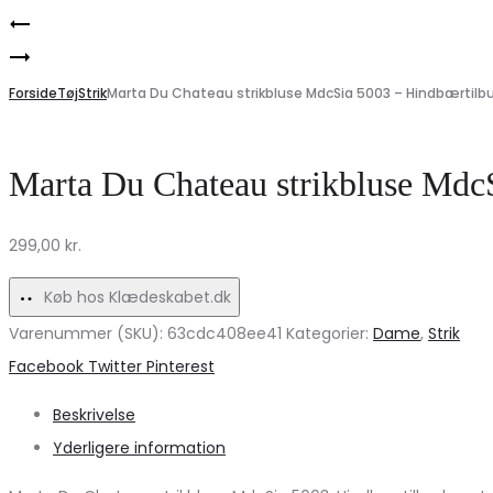
Product
Lululia
navigation
Marta
LuAlberte
Du
Forside
7050
Tøj
Strik
Marta Du Chateau strikbluse MdcSia 5003 – Hindbærtilb
Chateau
–
MdcAstrid
Elegant
Marta Du Chateau strikbluse Mdc
Skjorte
Sommerkjole
til
på
299,00
kr.
Damer
Udsalg!
–
Køb hos Klædeskabet.dk
Nero
Varenummer (SKU):
63cdc408ee41
Kategorier:
Dame
,
Strik
Udsalg!
Share
Facebook
Twitter
Pinterest
Beskrivelse
Yderligere information