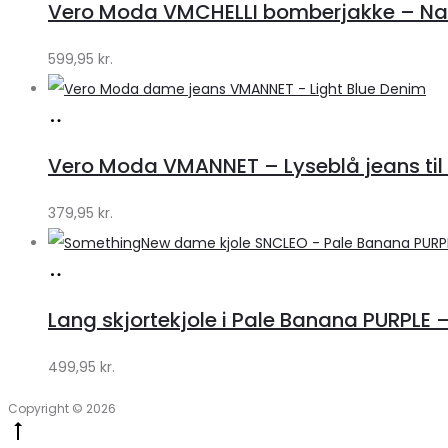
Vero Moda VMCHELLI bomberjakke – Navy
Klædeskabet.dk
599,95
kr.
Køb
hos
Vero Moda VMANNET – Lyseblå jeans til 
Klædeskabet.dk
379,95
kr.
Køb
hos
Lang skjortekjole i Pale Banana PURPLE –
Klædeskabet.dk
499,95
kr.
Copyright © 2026
Go