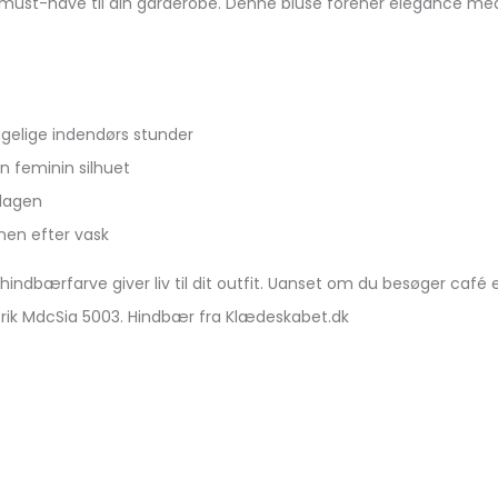
must-have til din garderobe. Denne bluse forener elegance med 
yggelige indendørs stunder
n feminin silhuet
 dagen
nen efter vask
dbærfarve giver liv til dit outfit. Uanset om du besøger café el
trik MdcSia 5003. Hindbær fra Klædeskabet.dk