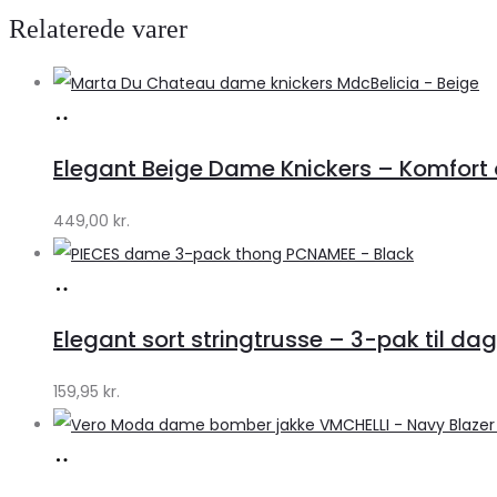
Relaterede varer
Køb
hos
Elegant Beige Dame Knickers – Komfort o
Klædeskabet.dk
449,00
kr.
Køb
hos
Elegant sort stringtrusse – 3-pak til dag
Klædeskabet.dk
159,95
kr.
Køb
hos