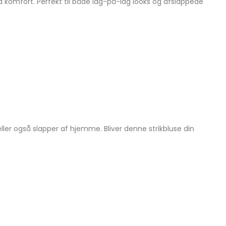
komfort. Perfekt til både lag-på-lag looks og afslappede
ler også slapper af hjemme. Bliver denne strikbluse din