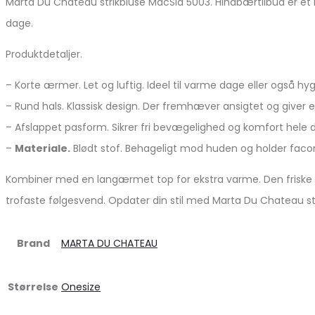
Marta Du Chateau strikbluse MdcSia 5003. Hindbærtilbud er et 
dage.
Produktdetaljer.
– Korte ærmer. Let og luftig. Ideel til varme dage eller også h
– Rund hals. Klassisk design. Der fremhæver ansigtet og giver e
– Afslappet pasform. Sikrer fri bevægelighed og komfort hele
–
Materiale.
Blødt stof. Behageligt mod huden og holder faco
Kombiner med en langærmet top for ekstra varme. Den friske hin
trofaste følgesvend. Opdater din stil med Marta Du Chateau s
Brand
MARTA DU CHATEAU
Størrelse
Onesize