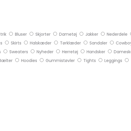
trik
Bluser
Skjorter
Dametøj
Jakker
Nederdele
ts
Skirts
Halskæder
Tørklæder
Sandaler
Cowboy
s
Sweaters
Nyheder
Herretøj
Handsker
Damesk
Bælter
Hoodies
Gummistøvler
Tights
Leggings