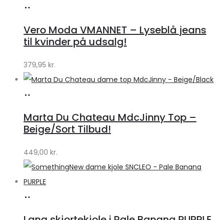
Køb
hos
Vero Moda VMANNET – Lyseblå jeans
Klædeskabet.dk
til kvinder på udsalg!
379,95
kr.
Køb
hos
Marta Du Chateau MdcJinny Top –
Klædeskabet.dk
Beige/Sort Tilbud!
449,00
kr.
Køb
hos
Lang skjortekjole i Pale Banana PURPLE