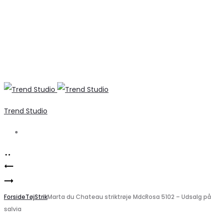
Trend Studio
Search
Product
Stilfulde
navigation
Elegant
hvide
hulmønsterstrik
Forside
damejeans
Tøj
Strik
Marta du Chateau striktrøje MdcRosa 5102 – Udsalg på
salvia
fra
Emma