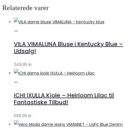
Relaterede varer
Køb
hos
VILA VIMALUNA Bluse i Kentucky Blue –
Klædeskabet.dk
Udsalg!
349,95
kr.
Køb
hos
ICHI IXULLA Kjole – Heirloom Lilac til
Klædeskabet.dk
Fantastiske Tilbud!
599,95
kr.