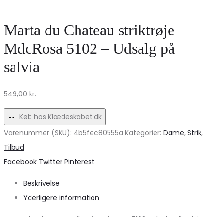
VERO
2302
MODA
–
Marta du Chateau striktrøje
–
Elegance
MdcRosa 5102 – Udsalg på
Tidsløs
til
salvia
stil!
hverdag!
549,00
kr.
Køb hos Klædeskabet.dk
Varenummer (SKU):
4b5fec80555a
Kategorier:
Dame
,
Strik
,
Tilbud
Share
Facebook
Twitter
Pinterest
Beskrivelse
Yderligere information