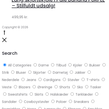
Klædeskabet.dk
– Stilfuldt udsalg!
499,95
kr.
Copyright © 2026
Go
to
Close
top
Search
All Categories
Dame
Tilbud
Kjoler
Bukser
Strik
Bluser
Skjorter
Dametøj
Jakker
Nederdele
Jeans
Cardigans
Støvler
T-shirts
Veste
Blazers
Øreringe
Shorts
Sko
Tasker
Sweatshirts
Skirts
Halskæder
Tørklæder
Sandaler
Cowboystøvler
Poloer
Sneakers
Regnjakker
Herre
Jumpsuits
Slippers
Smykker