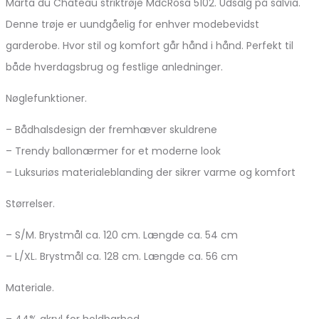
Marta du Chateau striktrøje MdcRosa 5102. Udsalg på salvia.
Denne trøje er uundgåelig for enhver modebevidst
garderobe. Hvor stil og komfort går hånd i hånd. Perfekt til
både hverdagsbrug og festlige anledninger.
Nøglefunktioner.
– Bådhalsdesign der fremhæver skuldrene
– Trendy ballonærmer for et moderne look
– Luksuriøs materialeblanding der sikrer varme og komfort
Størrelser.
– S/M. Brystmål ca. 120 cm. Længde ca. 54 cm
– L/XL. Brystmål ca. 128 cm. Længde ca. 56 cm
Materiale.
– 44% akryl for holdbarhed