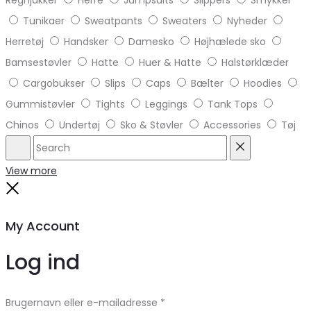
Tunikaer
Sweatpants
Sweaters
Nyheder
Herretøj
Handsker
Damesko
Højhælede sko
Bamsestøvler
Hatte
Huer & Hatte
Halstørklæder
Cargobukser
Slips
Caps
Bælter
Hoodies
Gummistøvler
Tights
Leggings
Tank Tops
Chinos
Undertøj
Sko & Støvler
Accessories
Tøj
Search
Reset
View more
Close
My Account
Log ind
Brugernavn eller e-mailadresse
*