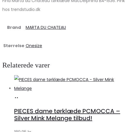
Find Marta du Chateau tørklæde MdcDelphina BA-1536. Pink
hos trendstudio.dk
Brand
MARTA DU CHATEAU
Størrelse
Onesize
Relaterede varer
Køb
hos
PIECES dame tørklæde PCMOCCA –
Klædeskabet.dk
Silver Mink Melange tilbud!
189,95
kr.