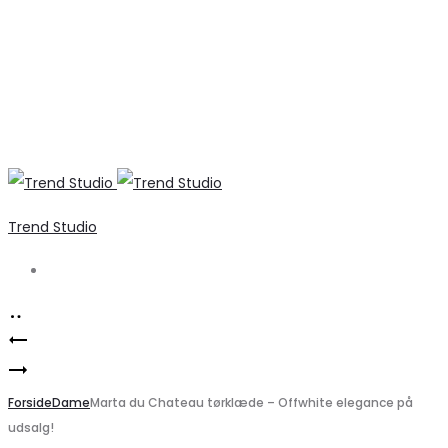
Trend Studio
Search
Product
ONLY
navigation
PIECES
Denimjakke
Dame
Forside
ONLTHILLE
Dame
Marta du Chateau tørklæde – Offwhite elegance på
udsalg!
Taske
–