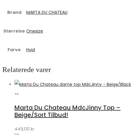
Brand
MARTA DU CHATEAU
Størrelse
Onesize
Farve
Hvid
Relaterede varer
Køb
hos
Marta Du Chateau MdcJinny Top –
Klædeskabet.dk
Beige/Sort Tilbud!
449,00
kr.