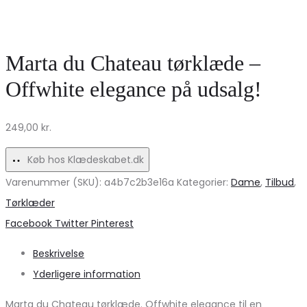
PCAMANDA
Mørkeblå
–
på
Sort
udsalg!
Marta du Chateau tørklæde –
Leopard
Offwhite elegance på udsalg!
Design
Tilbud
249,00
kr.
Køb hos Klædeskabet.dk
Varenummer (SKU):
a4b7c2b3e16a
Kategorier:
Dame
,
Tilbud
,
Tørklæder
Share
Facebook
Twitter
Pinterest
Beskrivelse
Yderligere information
Marta du Chateau tørklæde. Offwhite elegance til en