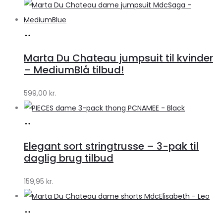
Køb
hos
Marta Du Chateau jumpsuit til kvinder
Klædeskabet.dk
– MediumBlå tilbud!
599,00
kr.
Køb
hos
Elegant sort stringtrusse – 3-pak til
Klædeskabet.dk
daglig brug tilbud
159,95
kr.
Køb