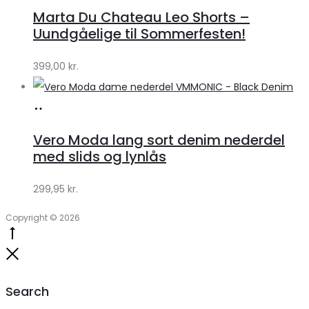
hos
Marta Du Chateau Leo Shorts –
Klædeskabet.dk
Uundgåelige til Sommerfesten!
399,00
kr.
Køb
hos
Vero Moda lang sort denim nederdel
Klædeskabet.dk
med slids og lynlås
299,95
kr.
Copyright © 2026
Go
to
Close
top
Search