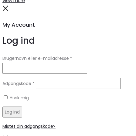
View more
Close
My Account
Log ind
Brugernavn eller e-mailadresse
*
Adgangskode
*
Husk mig
Log ind
Mistet din adgangskode?