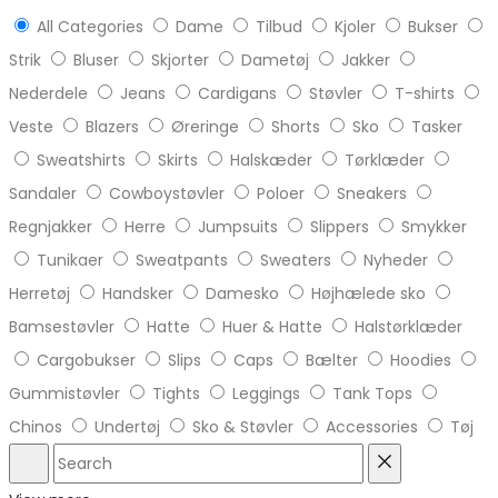
All Categories
Dame
Tilbud
Kjoler
Bukser
Strik
Bluser
Skjorter
Dametøj
Jakker
Nederdele
Jeans
Cardigans
Støvler
T-shirts
Veste
Blazers
Øreringe
Shorts
Sko
Tasker
Sweatshirts
Skirts
Halskæder
Tørklæder
Sandaler
Cowboystøvler
Poloer
Sneakers
Regnjakker
Herre
Jumpsuits
Slippers
Smykker
Tunikaer
Sweatpants
Sweaters
Nyheder
Herretøj
Handsker
Damesko
Højhælede sko
Bamsestøvler
Hatte
Huer & Hatte
Halstørklæder
Cargobukser
Slips
Caps
Bælter
Hoodies
Gummistøvler
Tights
Leggings
Tank Tops
Chinos
Undertøj
Sko & Støvler
Accessories
Tøj
Search
Reset