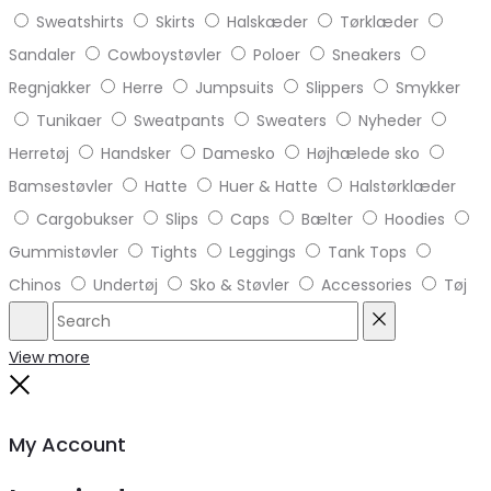
Sweatshirts
Skirts
Halskæder
Tørklæder
Sandaler
Cowboystøvler
Poloer
Sneakers
Regnjakker
Herre
Jumpsuits
Slippers
Smykker
Tunikaer
Sweatpants
Sweaters
Nyheder
Herretøj
Handsker
Damesko
Højhælede sko
Bamsestøvler
Hatte
Huer & Hatte
Halstørklæder
Cargobukser
Slips
Caps
Bælter
Hoodies
Gummistøvler
Tights
Leggings
Tank Tops
Chinos
Undertøj
Sko & Støvler
Accessories
Tøj
Search
Reset
View more
Close
My Account