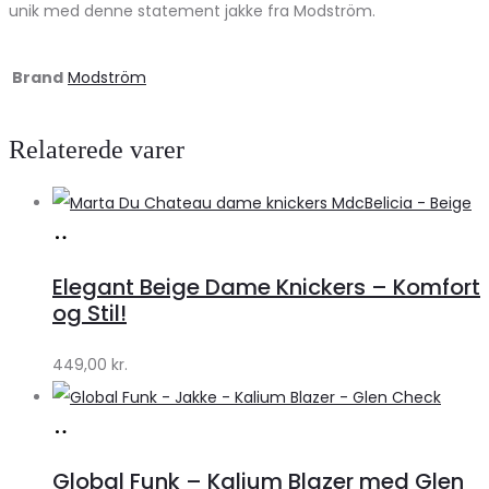
unik med denne statement jakke fra Modström.
Brand
Modström
Relaterede varer
Køb
hos
Elegant Beige Dame Knickers – Komfort
Klædeskabet.dk
og Stil!
449,00
kr.
Køb
hos
Global Funk – Kalium Blazer med Glen