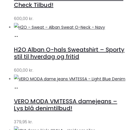
Lykke
Check Tilbud!
by
600,00
kr.
Lykke
Køb
hos
H2O Alban O-hals Sweatshirt – Sporty
Lykke
stil til hverdag og fritid
by
600,00
kr.
Lykke
Køb
hos
VERO MODA VMTESSA damejeans –
Klædeskabet.dk
Lys blå denimtilbud!
379,95
kr.