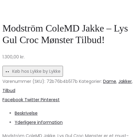
–
–
Lysgul
Den
Imitation
Perfekte
Modström ColeMD Jakke – Lys
Læder
Gave!
Gul Croc Mønster Tilbud!
Tilbud!
1.300,00
kr.
Køb hos Lykke by Lykke
Varenummer (SKU):
72b76b4b517b
Kategorier:
Dame
,
Jakker
,
Tilbud
Share
Facebook
Twitter
Pinterest
Beskrivelse
Yderligere information
Modström ColeMD Jakke. Lys Gul Croc Mønster er et must-