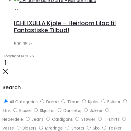
Køb
hos
ICHI IXULLA Kjole – Heirloom Lilac til
Klædeskabet.dk
Fantastiske Tilbud!
599,95
kr.
Copyright © 2026
Go
to
Close
top
Search
All Categories
Dame
Tilbud
Kjoler
Bukser
Strik
Bluser
Skjorter
Dametøj
Jakker
Nederdele
Jeans
Cardigans
Støvler
T-shirts
Veste
Blazers
Øreringe
Shorts
Sko
Tasker