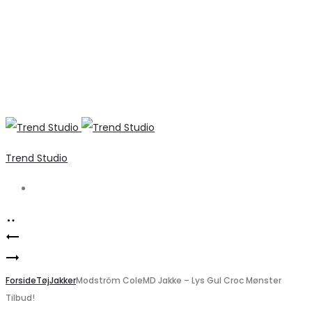
Trend Studio
Search
Product
Sølv
navigation
Modström
Halskæde
ColeMD
Forside
med
Tøj
Jakker
Modström ColeMD Jakke – Lys Gul Croc Mønster
Tilbud!
Nederdel
Kløver