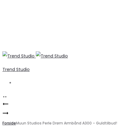
Trend Studio
Search
Product
Vila
navigation
Marta
Blazer
du
Forside
Vest
Muun Studios Perle Drøm Armbånd A300 – Guldtilbud!
Chateau
VIKEEP