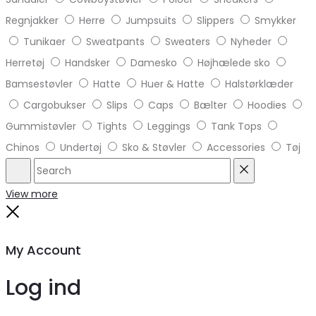
Regnjakker
Herre
Jumpsuits
Slippers
Smykker
Tunikaer
Sweatpants
Sweaters
Nyheder
Herretøj
Handsker
Damesko
Højhælede sko
Bamsestøvler
Hatte
Huer & Hatte
Halstørklæder
Cargobukser
Slips
Caps
Bælter
Hoodies
Gummistøvler
Tights
Leggings
Tank Tops
Chinos
Undertøj
Sko & Støvler
Accessories
Tøj
Search
Reset
View more
Close
My Account
Log ind