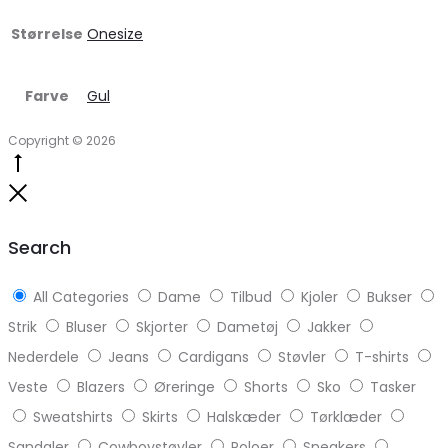
Størrelse
Onesize
Farve
Gul
Copyright © 2026
Go
to
Close
top
Search
All Categories
Dame
Tilbud
Kjoler
Bukser
Strik
Bluser
Skjorter
Dametøj
Jakker
Nederdele
Jeans
Cardigans
Støvler
T-shirts
Veste
Blazers
Øreringe
Shorts
Sko
Tasker
Sweatshirts
Skirts
Halskæder
Tørklæder
Sandaler
Cowboystøvler
Poloer
Sneakers