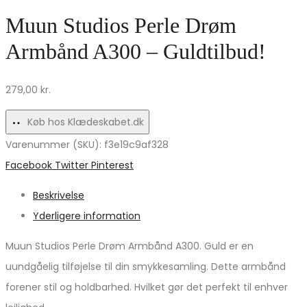
dame
–
Muun Studios Perle Drøm
skjorte
Elegant
Armbånd A300 – Guldtilbud!
MdcUlla
og
5711/1
Bæredygtig
279,00
kr.
–
Stil!
Hvid
Køb hos Klædeskabet.dk
tilbud
Varenummer (SKU):
f3e19c9af328
Share
Facebook
Twitter
Pinterest
Beskrivelse
Yderligere information
Muun Studios Perle Drøm Armbånd A300. Guld er en
uundgåelig tilføjelse til din smykkesamling. Dette armbånd
forener stil og holdbarhed. Hvilket gør det perfekt til enhver