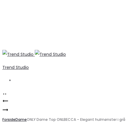
Trend Studio
Search
Product
Dominique
navigation
VERO
Dame
MODA
Forside
Sko
Dame
ONLY Dame Top ONLBECCA – Elegant hulmønster i grå
VMALVA
77-