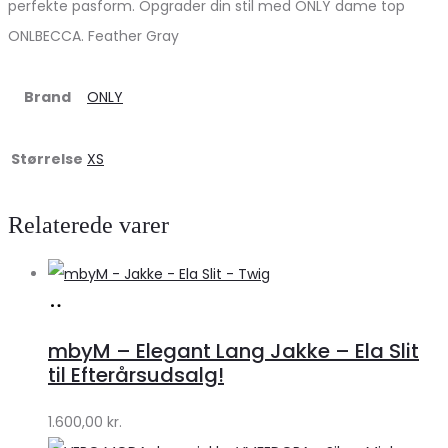
perfekte pasform. Opgrader din stil med ONLY dame top
ONLBECCA. Feather Gray
Brand
ONLY
Størrelse
XS
Relaterede varer
Køb
hos
mbyM – Elegant Lang Jakke – Ela Slit
Lykke
til Efterårsudsalg!
by
1.600,00
kr.
Lykke