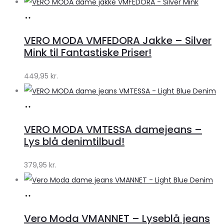
Køb
hos
VERO MODA VMFEDORA Jakke – Silver
Klædeskabet.dk
Mink til Fantastiske Priser!
449,95
kr.
Køb
hos
VERO MODA VMTESSA damejeans –
Klædeskabet.dk
Lys blå denimtilbud!
379,95
kr.
Køb
hos
Vero Moda VMANNET – Lyseblå jeans