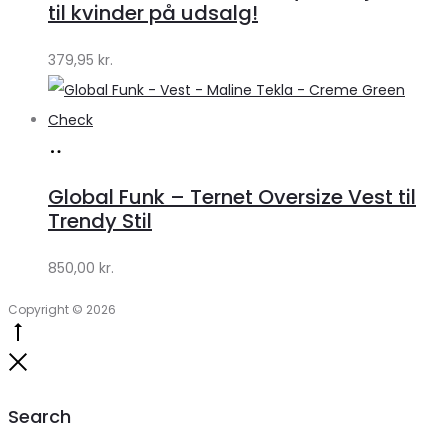
Klædeskabet.dk
til kvinder på udsalg!
379,95
kr.
Køb
hos
Global Funk – Ternet Oversize Vest til
Lykke
Trendy Stil
by
850,00
kr.
Lykke
Copyright © 2026
Go
to
Close
top
Search