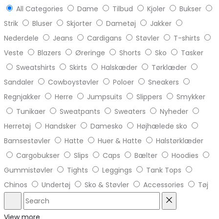
All Categories
Dame
Tilbud
Kjoler
Bukser
Strik
Bluser
Skjorter
Dametøj
Jakker
Nederdele
Jeans
Cardigans
Støvler
T-shirts
Veste
Blazers
Øreringe
Shorts
Sko
Tasker
Sweatshirts
Skirts
Halskæder
Tørklæder
Sandaler
Cowboystøvler
Poloer
Sneakers
Regnjakker
Herre
Jumpsuits
Slippers
Smykker
Tunikaer
Sweatpants
Sweaters
Nyheder
Herretøj
Handsker
Damesko
Højhælede sko
Bamsestøvler
Hatte
Huer & Hatte
Halstørklæder
Cargobukser
Slips
Caps
Bælter
Hoodies
Gummistøvler
Tights
Leggings
Tank Tops
Chinos
Undertøj
Sko & Støvler
Accessories
Tøj
Search
Reset
View more