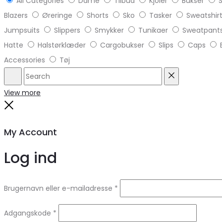
All Categories
Dame
Tilbud
Kjoler
Bukser
S
Blazers
Øreringe
Shorts
Sko
Tasker
Sweatshir
Jumpsuits
Slippers
Smykker
Tunikaer
Sweatpant
Hatte
Halstørklæder
Cargobukser
Slips
Caps
Accessories
Tøj
Search
Reset
View more
Close
My Account
Log ind
Brugernavn eller e-mailadresse
*
Adgangskode
*