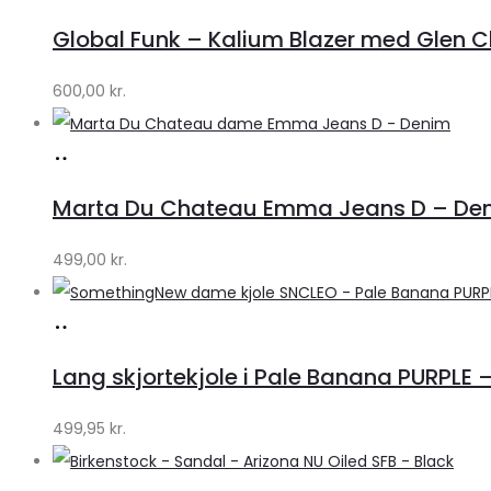
hos
Global Funk – Kalium Blazer med Glen C
Lykke
by
600,00
kr.
Lykke
Køb
hos
Marta Du Chateau Emma Jeans D – Den
Klædeskabet.dk
499,00
kr.
Køb
hos
Lang skjortekjole i Pale Banana PURPLE –
Klædeskabet.dk
499,95
kr.