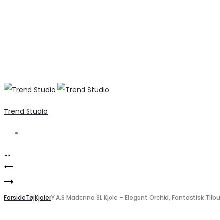
Trend Studio
Search
Product
Only
navigation
Festtop
dame
i
Forside
vinterjakke
Tøj
Kjoler
Y.A.S Madonna SL Kjole – Elegant Orchid, Fantastisk Tilbu
Sort
ONLMANNY