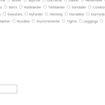
trik
Bluser
Skjorter
Dametøj
Jakker
Nederdele
ts
Skirts
Halskæder
Tørklæder
Sandaler
Cowboy
s
Sweaters
Nyheder
Herretøj
Handsker
Damesk
Bælter
Hoodies
Gummistøvler
Tights
Leggings