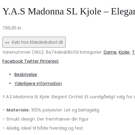
Sølv
–
Y.A.S Madonna SL Kjole – Elegant
Glitter
Chocolate
–
Torte
799,95
kr.
Uundgåelig
til
Køb hos Klædeskabet.dk
Fester
Varenummer (SKU):
6a74deab8c0d
Kategorier:
Dame
,
Kjoler
,
T
Share
Facebook
Twitter
Pinterest
Beskrivelse
Yderligere information
Y.A.S Madonna SL Kjole. Elegant Orchid. Et uundgåeligt valg for 
–
Materiale.
100% polyester. Let og behagelig
– Smukt design. Der fremhæver din figur
– Alsidig. Ideel til både hverdag og fest