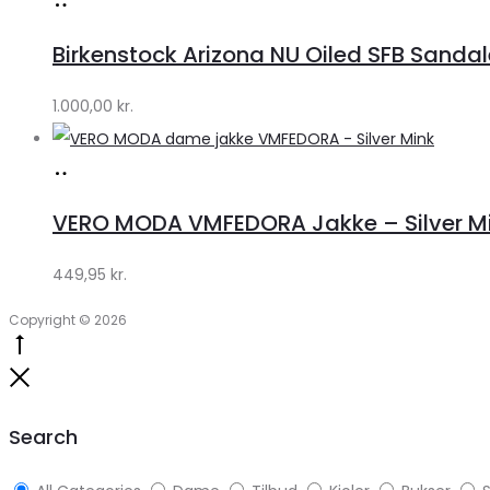
Køb
hos
Birkenstock Arizona NU Oiled SFB Sandale
Lykke
by
1.000,00
kr.
Lykke
Køb
hos
VERO MODA VMFEDORA Jakke – Silver Mink 
Klædeskabet.dk
449,95
kr.
Copyright © 2026
Go
to
Close
top
Search