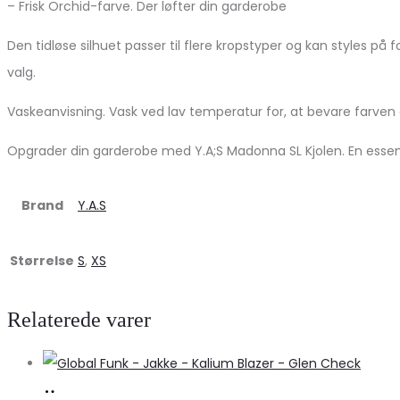
– Frisk Orchid-farve. Der løfter din garderobe
Den tidløse silhuet passer til flere kropstyper og kan styles p
valg.
Vaskeanvisning. Vask ved lav temperatur for, at bevare farven o
Opgrader din garderobe med Y.A;S Madonna SL Kjolen. En essenti
Brand
Y.A.S
Størrelse
S
,
XS
Relaterede varer
Køb