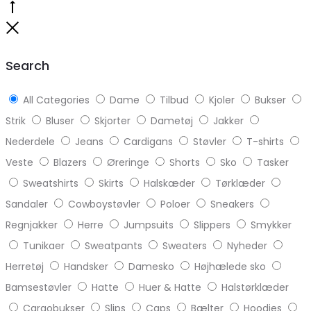
Go
to
Close
top
Search
All Categories
Dame
Tilbud
Kjoler
Bukser
Strik
Bluser
Skjorter
Dametøj
Jakker
Nederdele
Jeans
Cardigans
Støvler
T-shirts
Veste
Blazers
Øreringe
Shorts
Sko
Tasker
Sweatshirts
Skirts
Halskæder
Tørklæder
Sandaler
Cowboystøvler
Poloer
Sneakers
Regnjakker
Herre
Jumpsuits
Slippers
Smykker
Tunikaer
Sweatpants
Sweaters
Nyheder
Herretøj
Handsker
Damesko
Højhælede sko
Bamsestøvler
Hatte
Huer & Hatte
Halstørklæder
Cargobukser
Slips
Caps
Bælter
Hoodies