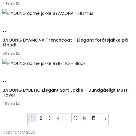
449,95
kr.
Køb
hos
B.YOUNG BYAMONA Trenchcoat – Elegant forårsjakke på
tilbud!
Klædeskabet.dk
699,95
kr.
Køb
hos
B.YOUNG BYBETIO Elegant Sort Jakke – Uundgåeligt Must-
Have!
Klædeskabet.dk
499,95
kr.
1
2
3
4
…
13
14
15
Copyright © 2026