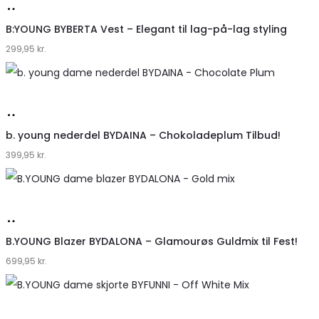
Køb
hos
B:YOUNG BYBERTA Vest – Elegant til lag-på-lag styling
299,95
Klædeskabet.dk
kr.
Køb
hos
b. young nederdel BYDAINA – Chokoladeplum Tilbud!
399,95
Klædeskabet.dk
kr.
Køb
hos
B.YOUNG Blazer BYDALONA – Glamourøs Guldmix til Fest!
699,95
Klædeskabet.dk
kr.