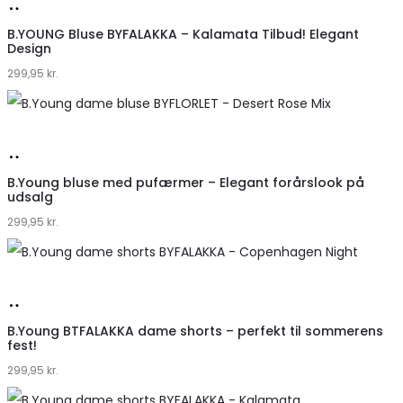
Køb
hos
B.YOUNG Bluse BYFALAKKA – Kalamata Tilbud! Elegant
Design
Klædeskabet.dk
299,95
kr.
Køb
hos
B.Young bluse med pufærmer – Elegant forårslook på
udsalg
Klædeskabet.dk
299,95
kr.
Køb
hos
B.Young BTFALAKKA dame shorts – perfekt til sommerens
fest!
Klædeskabet.dk
299,95
kr.