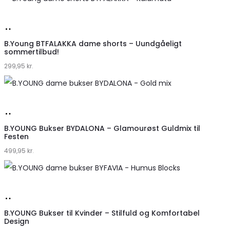
Køb
hos
B.Young BTFALAKKA dame shorts – Uundgåeligt
sommertilbud!
Klædeskabet.dk
299,95
kr.
Køb
hos
B.YOUNG Bukser BYDALONA – Glamourøst Guldmix til
Festen
Klædeskabet.dk
499,95
kr.
Køb
hos
B.YOUNG Bukser til Kvinder – Stilfuld og Komfortabel
Design
Klædeskabet.dk