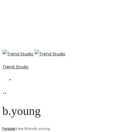
Trend Studio
Search
b.young
Forside
Vare Brand
b.young