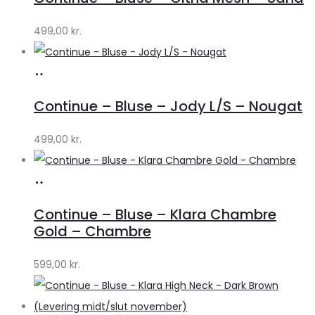
Lykke
by
499,00
kr.
Lykke
Køb
hos
Continue – Bluse – Jody L/S – Nougat
Lykke
by
499,00
kr.
Lykke
Køb
hos
Continue – Bluse – Klara Chambre
Lykke
Gold – Chambre
by
599,00
kr.
Lykke