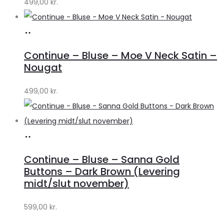
499,00
kr.
Lykke
Køb
hos
Continue – Bluse – Moe V Neck Satin –
Lykke
Nougat
by
499,00
kr.
Lykke
Køb
hos
Continue – Bluse – Sanna Gold
Lykke
Buttons – Dark Brown (Levering
by
midt/slut november)
Lykke
599,00
kr.