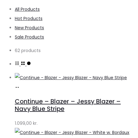
All Products
Hot Products
New Products
Sale Products
62 products
Køb
hos
Continue – Blazer – Jessy Blazer –
Lykke
Navy Blue Stripe
by
1.099,00
kr.
Lykke