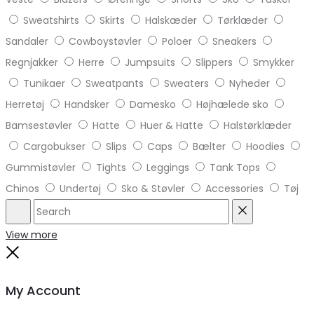
Sweatshirts
Skirts
Halskæder
Tørklæder
Sandaler
Cowboystøvler
Poloer
Sneakers
Regnjakker
Herre
Jumpsuits
Slippers
Smykker
Tunikaer
Sweatpants
Sweaters
Nyheder
Herretøj
Handsker
Damesko
Højhælede sko
Bamsestøvler
Hatte
Huer & Hatte
Halstørklæder
Cargobukser
Slips
Caps
Bælter
Hoodies
Gummistøvler
Tights
Leggings
Tank Tops
Chinos
Undertøj
Sko & Støvler
Accessories
Tøj
Search
Reset
View more
Close
My Account