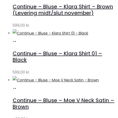
hos
Continue – Bluse – Klara Shirt – Brown
Lykke
(Levering midt/slut november)
by
599,00
kr.
Lykke
Køb
hos
Continue – Bluse – Klara Shirt 01 –
Lykke
Black
by
599,00
kr.
Lykke
Køb
hos
Continue – Bluse – Moe V Neck Satin –
Lykke
Brown
by