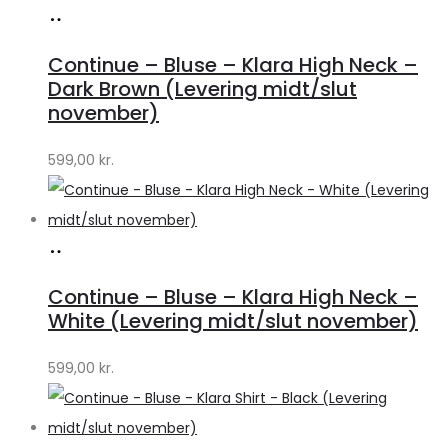
Køb
hos
Continue – Bluse – Klara High Neck –
Lykke
Dark Brown (Levering midt/slut
by
november)
Lykke
599,00
kr.
Køb
hos
Continue – Bluse – Klara High Neck –
Lykke
White (Levering midt/slut november)
by
599,00
kr.
Lykke