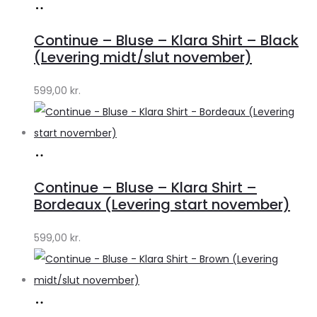
Køb
hos
Continue – Bluse – Klara Shirt – Black
Lykke
(Levering midt/slut november)
by
599,00
kr.
Lykke
Køb
hos
Continue – Bluse – Klara Shirt –
Lykke
Bordeaux (Levering start november)
by
599,00
kr.
Lykke
Køb