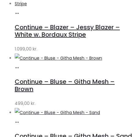
Køb
hos
Continue – Blazer – Jessy Blazer –
Lykke
White w. Bordaux Stripe
by
1.099,00
kr.
Lykke
Køb
hos
Continue – Bluse – Githa Mesh –
Lykke
Brown
by
499,00
kr.
Lykke
Køb
hos
Continue – Bluse – Githa Mesh – Sand