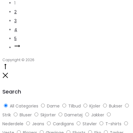
1
2
3
4
5
Copyright © 2026
Go
to
Close
top
Search
All Categories
Dame
Tilbud
Kjoler
Bukser
Strik
Bluser
Skjorter
Dametøj
Jakker
Nederdele
Jeans
Cardigans
Støvler
T-shirts
Veste
Blazers
Øreringe
Shorts
Sko
Tasker