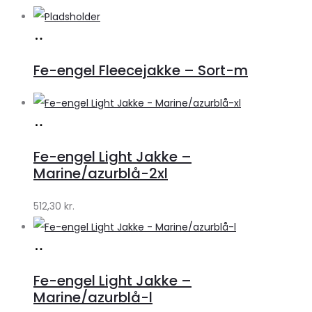
Køb
vare
Fe-engel Fleecejakke – Sort-m
Køb
hos
Fe-engel Light Jakke –
mens-
Marine/azurblå-2xl
wear.dk
512,30
kr.
Køb
hos
Fe-engel Light Jakke –
mens-
Marine/azurblå-l
wear.dk