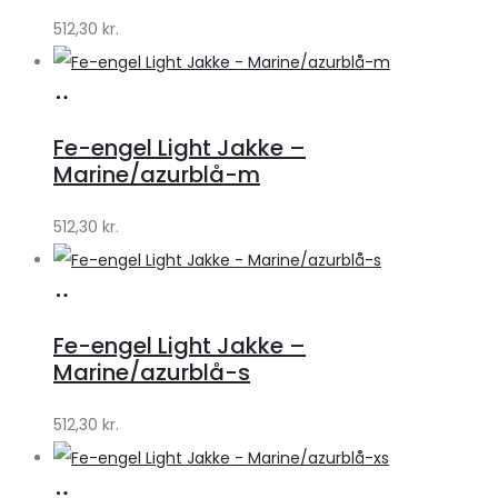
512,30
kr.
Køb
hos
Fe-engel Light Jakke –
mens-
Marine/azurblå-m
wear.dk
512,30
kr.
Køb
hos
Fe-engel Light Jakke –
mens-
Marine/azurblå-s
wear.dk
512,30
kr.
Køb