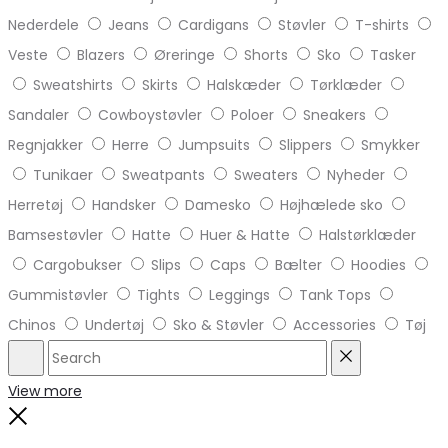
Nederdele
Jeans
Cardigans
Støvler
T-shirts
Veste
Blazers
Øreringe
Shorts
Sko
Tasker
Sweatshirts
Skirts
Halskæder
Tørklæder
Sandaler
Cowboystøvler
Poloer
Sneakers
Regnjakker
Herre
Jumpsuits
Slippers
Smykker
Tunikaer
Sweatpants
Sweaters
Nyheder
Herretøj
Handsker
Damesko
Højhælede sko
Bamsestøvler
Hatte
Huer & Hatte
Halstørklæder
Cargobukser
Slips
Caps
Bælter
Hoodies
Gummistøvler
Tights
Leggings
Tank Tops
Chinos
Undertøj
Sko & Støvler
Accessories
Tøj
Search
Reset
View more
Close