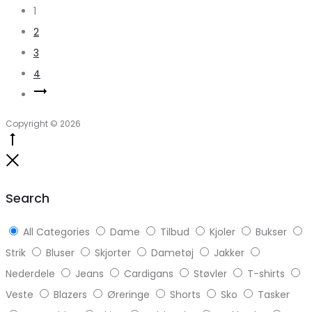
1
2
3
4
Copyright © 2026
Go
to
Close
top
Search
All Categories
Dame
Tilbud
Kjoler
Bukser
Strik
Bluser
Skjorter
Dametøj
Jakker
Nederdele
Jeans
Cardigans
Støvler
T-shirts
Veste
Blazers
Øreringe
Shorts
Sko
Tasker