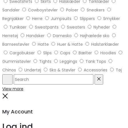
Sweatshirts
Skirts
Halskæder
Tørklæder
Sandaler
Cowboystøvler
Poloer
Sneakers
Regnjakker
Herre
Jumpsuits
Slippers
Smykker
Tunikaer
Sweatpants
Sweaters
Nyheder
Herretøj
Handsker
Damesko
Højhælede sko
Bamsestøvler
Hatte
Huer & Hatte
Halstørklæder
Cargobukser
Slips
Caps
Bælter
Hoodies
Gummistøvler
Tights
Leggings
Tank Tops
Chinos
Undertøj
Sko & Støvler
Accessories
Tøj
Search
Reset
View more
Close
My Account
Log ind