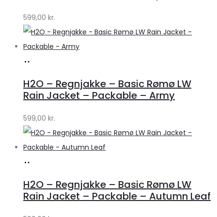
by
599,00
kr.
Lykke
Køb
hos
H2O – Regnjakke – Basic Rømø LW
Lykke
Rain Jacket – Packable – Army
by
599,00
kr.
Lykke
Køb
hos
H2O – Regnjakke – Basic Rømø LW
Lykke
Rain Jacket – Packable – Autumn Leaf
by