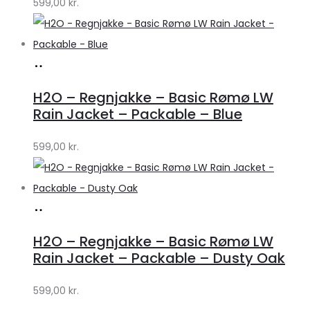
599,00
kr.
Lykke
Køb
hos
H2O – Regnjakke – Basic Rømø LW
Lykke
Rain Jacket – Packable – Blue
by
599,00
kr.
Lykke
Køb
hos
H2O – Regnjakke – Basic Rømø LW
Lykke
Rain Jacket – Packable – Dusty Oak
by
599,00
kr.
Lykke