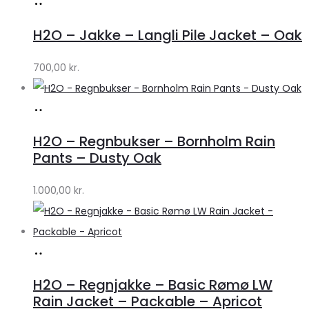
Køb
hos
H2O – Jakke – Langli Pile Jacket – Oak
Lykke
by
700,00
kr.
Lykke
Køb
hos
H2O – Regnbukser – Bornholm Rain
Lykke
Pants – Dusty Oak
by
1.000,00
kr.
Lykke
Køb
hos
H2O – Regnjakke – Basic Rømø LW
Lykke
Rain Jacket – Packable – Apricot