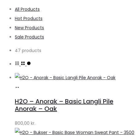
All Products
Hot Products
New Products
Sale Products
47 products
Køb
hos
H2O – Anorak – Basic Langli Pile
Lykke
Anorak – Oak
by
800,00
kr.
Lykke