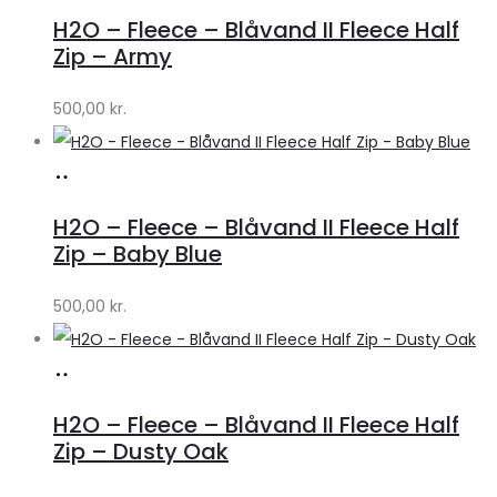
hos
H2O – Fleece – Blåvand II Fleece Half
Lykke
Zip – Army
by
500,00
kr.
Lykke
Køb
hos
H2O – Fleece – Blåvand II Fleece Half
Lykke
Zip – Baby Blue
by
500,00
kr.
Lykke
Køb
hos
H2O – Fleece – Blåvand II Fleece Half
Lykke
Zip – Dusty Oak
by