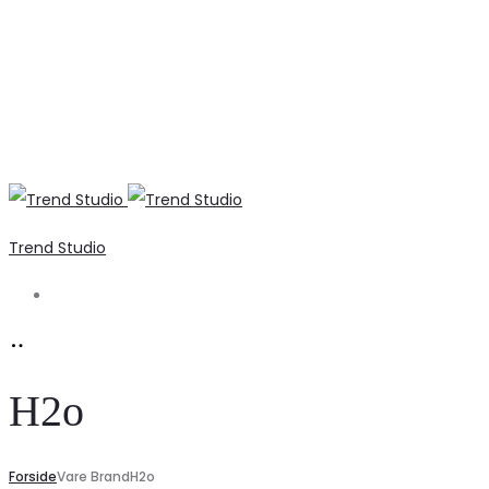
Trend Studio
Search
H2o
Forside
Vare Brand
H2o