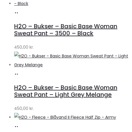
Køb
hos
H2O – Bukser – Basic Base Woman
Lykke
Sweat Pant – 3500 – Black
by
450,00
kr.
Lykke
Køb
hos
H2O – Bukser – Basic Base Woman
Lykke
Sweat Pant – Light Grey Melange
by
450,00
kr.
Lykke
Køb