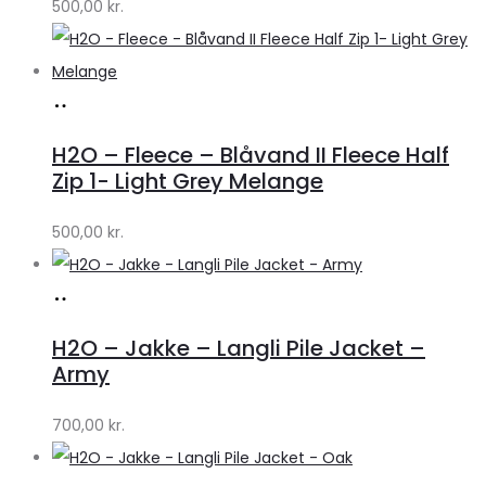
500,00
kr.
Lykke
Køb
hos
H2O – Fleece – Blåvand II Fleece Half
Lykke
Zip 1- Light Grey Melange
by
500,00
kr.
Lykke
Køb
hos
H2O – Jakke – Langli Pile Jacket –
Lykke
Army
by
700,00
kr.
Lykke