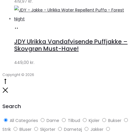
419,97
kr.
Lykke
Køb
hos
JDY Ulrikka Vandafvisende Puffjakke –
Lykke
Skovgrøn Must-Have!
by
449,00
kr.
Lykke
Copyright © 2026
Go
to
Close
top
Search
All Categories
Dame
Tilbud
Kjoler
Bukser
Strik
Bluser
Skjorter
Dametøj
Jakker