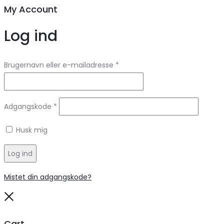
My Account
Log ind
Brugernavn eller e-mailadresse
*
Adgangskode
*
Husk mig
Log ind
Mistet din adgangskode?
Close
Cart