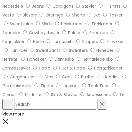
Nederdele
Jeans
Cardigans
Støvler
T-shirts
Veste
Blazers
Øreringe
Shorts
Sko
Tasker
Sweatshirts
Skirts
Halskæder
Tørklæder
Sandaler
Cowboystøvler
Poloer
Sneakers
Regnjakker
Herre
Jumpsuits
Slippers
Smykker
Tunikaer
Sweatpants
Sweaters
Nyheder
Herretøj
Handsker
Damesko
Højhælede sko
Bamsestøvler
Hatte
Huer & Hatte
Halstørklæder
Cargobukser
Slips
Caps
Bælter
Hoodies
Gummistøvler
Tights
Leggings
Tank Tops
Chinos
Undertøj
Sko & Støvler
Accessories
Tøj
Search
Reset
View more
Close