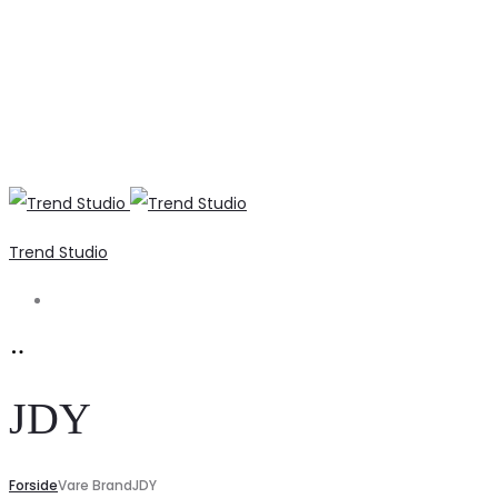
Trend Studio
Search
JDY
Forside
Vare Brand
JDY