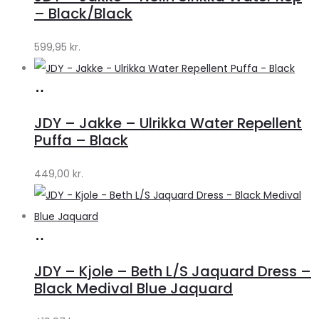
Lykke
– Black/Black
by
599,95
kr.
Lykke
Køb
hos
JDY – Jakke – Ulrikka Water Repellent
Lykke
Puffa – Black
by
449,00
kr.
Lykke
Køb
hos
JDY – Kjole – Beth L/S Jaquard Dress –
Lykke
Black Medival Blue Jaquard
by