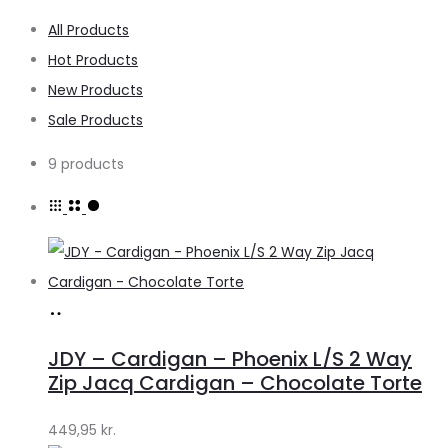
All Products
Hot Products
New Products
Sale Products
9 products
Køb
hos
JDY – Cardigan – Phoenix L/S 2 Way
Lykke
Zip Jacq Cardigan – Chocolate Torte
by
449,95
kr.
Lykke