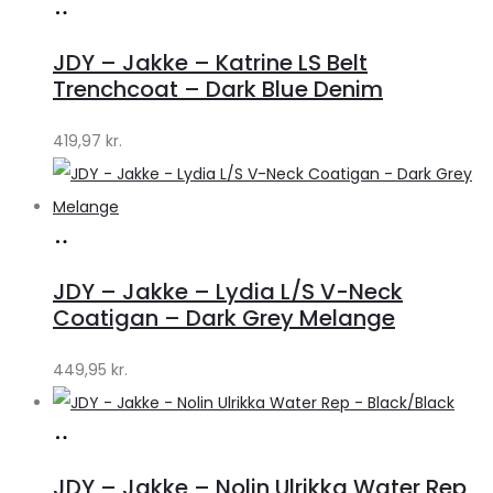
Køb
hos
JDY – Jakke – Katrine LS Belt
Lykke
Trenchcoat – Dark Blue Denim
by
419,97
kr.
Lykke
Køb
hos
JDY – Jakke – Lydia L/S V-Neck
Lykke
Coatigan – Dark Grey Melange
by
449,95
kr.
Lykke
Køb
hos
JDY – Jakke – Nolin Ulrikka Water Rep