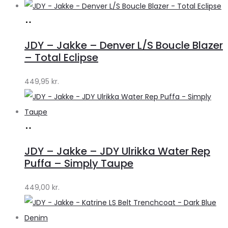
Køb
hos
JDY – Jakke – Denver L/S Boucle Blazer
Lykke
– Total Eclipse
by
449,95
kr.
Lykke
Køb
hos
JDY – Jakke – JDY Ulrikka Water Rep
Lykke
Puffa – Simply Taupe
by
449,00
kr.
Lykke