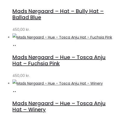
hos
Mads Nørgaard – Hat – Bully Hat –
Lykke
Ballad Blue
by
450,00
kr.
Lykke
Køb
hos
Mads Nørgaard – Hue – Tosca Anju
Lykke
Hat – Fuchsia Pink
by
450,00
kr.
Lykke
Køb
hos
Mads Nørgaard – Hue – Tosca Anju
Lykke
Hat – Winery
by