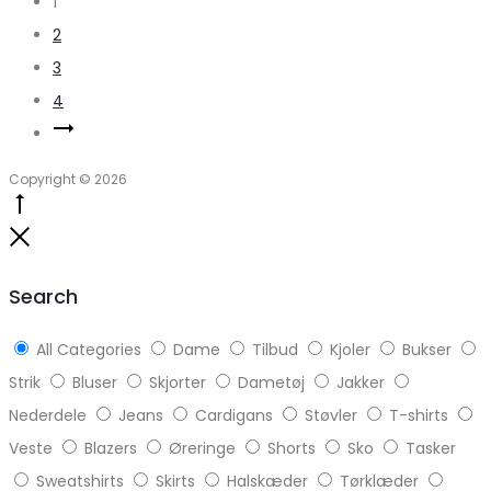
1
2
3
4
Copyright © 2026
Go
to
Close
top
Search
All Categories
Dame
Tilbud
Kjoler
Bukser
Strik
Bluser
Skjorter
Dametøj
Jakker
Nederdele
Jeans
Cardigans
Støvler
T-shirts
Veste
Blazers
Øreringe
Shorts
Sko
Tasker
Sweatshirts
Skirts
Halskæder
Tørklæder