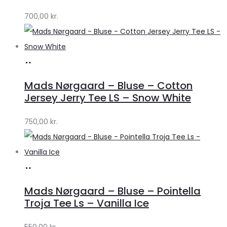
by
700,00
kr.
Lykke
Køb
hos
Mads Nørgaard – Bluse – Cotton
Lykke
Jersey Jerry Tee LS – Snow White
by
750,00
kr.
Lykke
Køb
hos
Mads Nørgaard – Bluse – Pointella
Lykke
Troja Tee Ls – Vanilla Ice
by
550,00
kr.