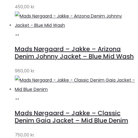
450,00
kr.
Lykke
Køb
hos
Mads Nørgaard – Jakke – Arizona
Lykke
Denim Johnny Jacket – Blue Mid Wash
by
960,00
kr.
Lykke
Køb
hos
Mads Nørgaard – Jakke – Classic
Lykke
Denim Gaia Jacket – Mid Blue Denim
by
750,00
kr.
Lykke