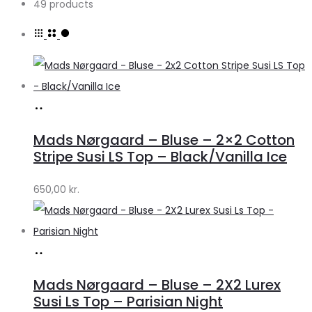
49 products
Køb
hos
Mads Nørgaard – Bluse – 2×2 Cotton
Lykke
Stripe Susi LS Top – Black/Vanilla Ice
by
650,00
kr.
Lykke
Køb
hos
Mads Nørgaard – Bluse – 2X2 Lurex
Lykke
Susi Ls Top – Parisian Night