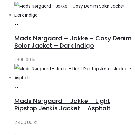
Køb
hos
Mads Nørgaard – Jakke – Cosy Denim
Lykke
Solar Jacket – Dark Indigo
by
1.600,00
kr.
Lykke
Køb
hos
Mads Nørgaard – Jakke – Light
Lykke
Ripstop Jenkis Jacket – Asphalt
by
2.400,00
kr.
Lykke