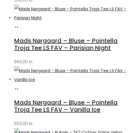
Lykke
Køb
hos
Mads Nørgaard – Bluse – Pointella
Lykke
Troja Tee LS FAV – Parisian Night
by
550,00
kr.
Lykke
Køb
hos
Mads Nørgaard – Bluse – Pointella
Lykke
Troja Tee LS FAV – Vanilla Ice
by
550,00
kr.
Lykke