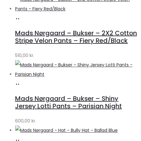
Køb
hos
Mads Nørgaard – Bukser – 2X2 Cotton
Lykke
Stripe Velon Pants – Fiery Red/Black
by
510,00
kr.
Lykke
Køb
hos
Mads Nørgaard – Bukser – Shiny
Lykke
Jersey Lotti Pants – Parisian Night
by
600,00
kr.
Lykke
Køb