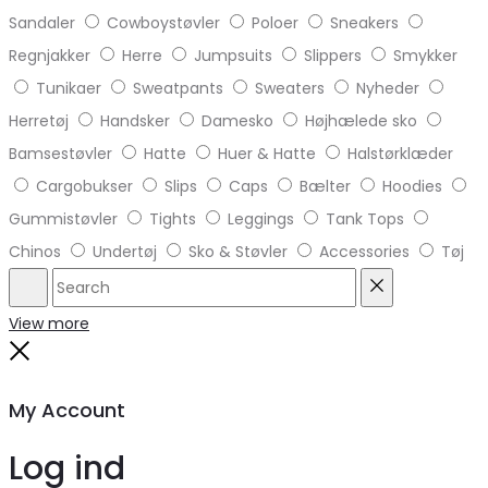
Sandaler
Cowboystøvler
Poloer
Sneakers
Regnjakker
Herre
Jumpsuits
Slippers
Smykker
Tunikaer
Sweatpants
Sweaters
Nyheder
Herretøj
Handsker
Damesko
Højhælede sko
Bamsestøvler
Hatte
Huer & Hatte
Halstørklæder
Cargobukser
Slips
Caps
Bælter
Hoodies
Gummistøvler
Tights
Leggings
Tank Tops
Chinos
Undertøj
Sko & Støvler
Accessories
Tøj
Search
Reset
View more
Close
My Account
Log ind