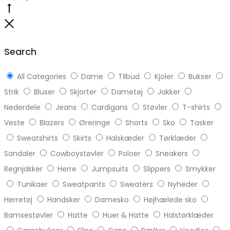
Go
to
Close
top
Search
All Categories
Dame
Tilbud
Kjoler
Bukser
Strik
Bluser
Skjorter
Dametøj
Jakker
Nederdele
Jeans
Cardigans
Støvler
T-shirts
Veste
Blazers
Øreringe
Shorts
Sko
Tasker
Sweatshirts
Skirts
Halskæder
Tørklæder
Sandaler
Cowboystøvler
Poloer
Sneakers
Regnjakker
Herre
Jumpsuits
Slippers
Smykker
Tunikaer
Sweatpants
Sweaters
Nyheder
Herretøj
Handsker
Damesko
Højhælede sko
Bamsestøvler
Hatte
Huer & Hatte
Halstørklæder