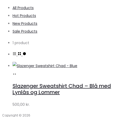
All Products
Hot Products
New Products
Sale Products
1 product
Køb
hos
Slazenger Sweatshirt Chad – Blå med
Klædeskabet.dk
Lynlås og Lommer
500,00
kr.
Copyright © 2026