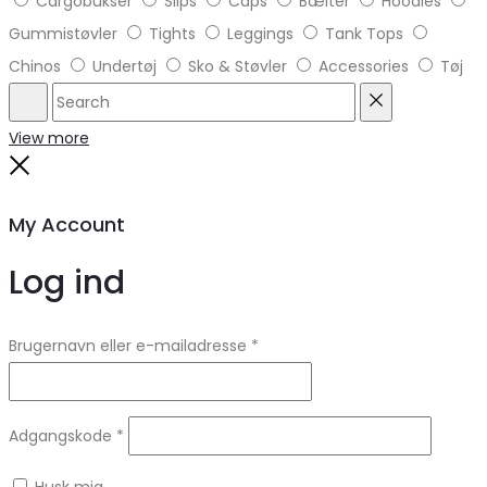
Cargobukser
Slips
Caps
Bælter
Hoodies
Gummistøvler
Tights
Leggings
Tank Tops
Chinos
Undertøj
Sko & Støvler
Accessories
Tøj
Search
Reset
View more
Close
My Account
Log ind
Brugernavn eller e-mailadresse
*
Adgangskode
*