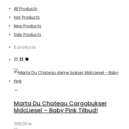
All Products
Hot Products
New Products
Sale Products
6 products
Køb
hos
Marta Du Chateau Cargobukser
Klædeskabet.dk
MdcLiesel – Baby Pink Tilbud!
399,00
kr.