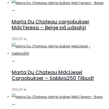
Køb
hos
Marta Du Chateau cargobukser
Klædeskabet.dk
MdcTeresa – Beige på udsalg!
399,00
kr.
Køb
hos
Marta Du Chateau MdcLiesel
Klædeskabet.dk
Cargobukser – Sabbia250 Tilbud!
399,00
kr.
Køb