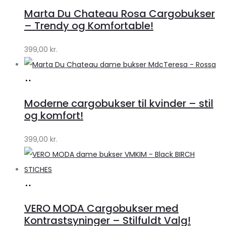
hos
Marta Du Chateau Rosa Cargobukser
Klædeskabet.dk
– Trendy og Komfortable!
399,00
kr.
Køb
hos
Moderne cargobukser til kvinder – stil
Klædeskabet.dk
og komfort!
399,00
kr.
Køb
hos
VERO MODA Cargobukser med
Klædeskabet.dk
Kontrastsyninger – Stilfuldt Valg!