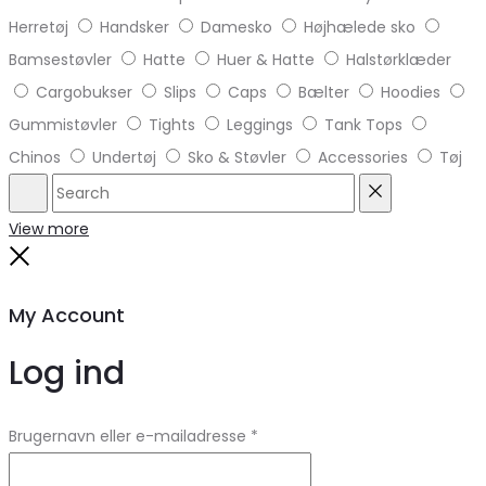
Herretøj
Handsker
Damesko
Højhælede sko
Bamsestøvler
Hatte
Huer & Hatte
Halstørklæder
Cargobukser
Slips
Caps
Bælter
Hoodies
Gummistøvler
Tights
Leggings
Tank Tops
Chinos
Undertøj
Sko & Støvler
Accessories
Tøj
Search
Reset
View more
Close
My Account
Log ind
Brugernavn eller e-mailadresse
*