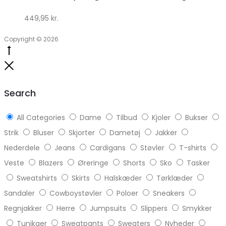
449,95
kr.
Copyright © 2026
Go
to
Close
top
Search
All Categories
Dame
Tilbud
Kjoler
Bukser
Strik
Bluser
Skjorter
Dametøj
Jakker
Nederdele
Jeans
Cardigans
Støvler
T-shirts
Veste
Blazers
Øreringe
Shorts
Sko
Tasker
Sweatshirts
Skirts
Halskæder
Tørklæder
Sandaler
Cowboystøvler
Poloer
Sneakers
Regnjakker
Herre
Jumpsuits
Slippers
Smykker
Tunikaer
Sweatpants
Sweaters
Nyheder