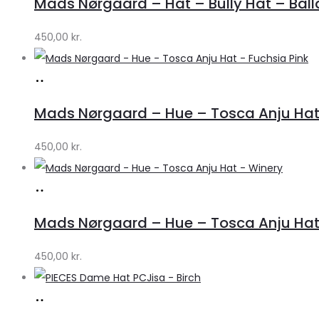
Mads Nørgaard – Hat – Bully Hat – Ball
Lykke
by
450,00
kr.
Lykke
Køb
hos
Mads Nørgaard – Hue – Tosca Anju Hat 
Lykke
by
450,00
kr.
Lykke
Køb
hos
Mads Nørgaard – Hue – Tosca Anju Hat
Lykke
by
450,00
kr.
Lykke
Køb