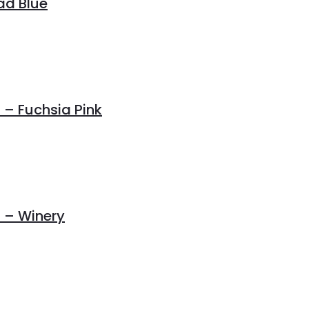
ad Blue
– Fuchsia Pink
 – Winery