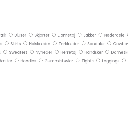
trik
Bluser
Skjorter
Dametøj
Jakker
Nederdele
ts
Skirts
Halskæder
Tørklæder
Sandaler
Cowboy
s
Sweaters
Nyheder
Herretøj
Handsker
Damesk
Bælter
Hoodies
Gummistøvler
Tights
Leggings