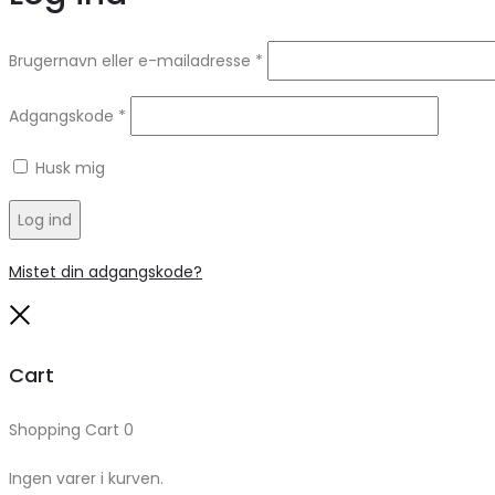
Brugernavn eller e-mailadresse
*
Adgangskode
*
Husk mig
Log ind
Mistet din adgangskode?
Close
Cart
Shopping Cart
0
Ingen varer i kurven.