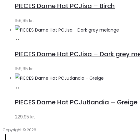
hos
PIECES Dame Hat PCJisa – Birch
Klædeskabet.dk
159,95
kr.
Køb
hos
PIECES Dame Hat PCJisa – Dark grey m
Klædeskabet.dk
159,95
kr.
Køb
hos
PIECES Dame Hat PCJutlandia – Greige
Klædeskabet.dk
229,95
kr.
Copyright © 2026
Go