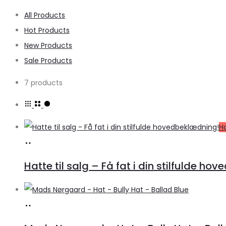
All Products
Hot Products
New Products
Sale Products
7 products
H
Læs
mere
Hatte til salg – Få fat i din stilfulde h
Køb
hos