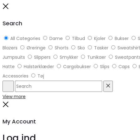
to
Close
top
Search
All Categories
Dame
Tilbud
Kjoler
Bukser
S
Blazers
Øreringe
Shorts
Sko
Tasker
Sweatshir
Jumpsuits
Slippers
Smykker
Tunikaer
Sweatpant
Hatte
Halstørklæder
Cargobukser
Slips
Caps
Accessories
Tøj
Search
Reset
View more
Close
My Account
Log ind