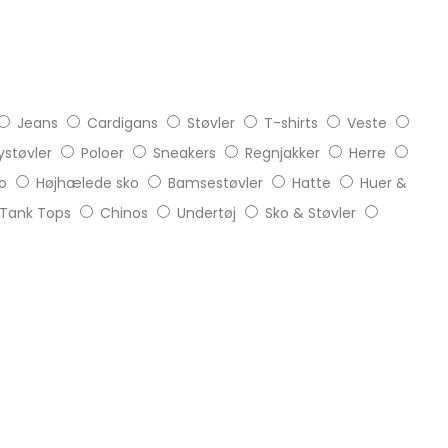
Jeans
Cardigans
Støvler
T-shirts
Veste
støvler
Poloer
Sneakers
Regnjakker
Herre
o
Højhælede sko
Bamsestøvler
Hatte
Huer &
Tank Tops
Chinos
Undertøj
Sko & Støvler