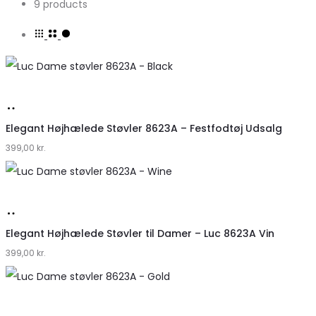
9 products
Køb
hos
Elegant Højhælede Støvler 8623A – Festfodtøj Udsalg
399,00
Klædeskabet.dk
kr.
Køb
hos
Elegant Højhælede Støvler til Damer – Luc 8623A Vin
399,00
Klædeskabet.dk
kr.