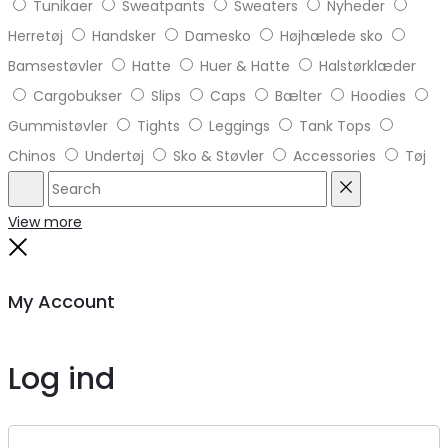
Tunikaer
Sweatpants
Sweaters
Nyheder
Herretøj
Handsker
Damesko
Højhælede sko
Bamsestøvler
Hatte
Huer & Hatte
Halstørklæder
Cargobukser
Slips
Caps
Bælter
Hoodies
Gummistøvler
Tights
Leggings
Tank Tops
Chinos
Undertøj
Sko & Støvler
Accessories
Tøj
Search
Reset
View more
Close
My Account
Log ind