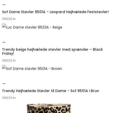
Køb
hos
Sof Dame Støvler 9501A – Leopard Højhælede Feststøvler!
399,00
Klædeskabet.dk
kr.
Køb
hos
Trendy beige højhælede støvler med spænder – Black
Friday!
Klædeskabet.dk
399,00
kr.
Køb
hos
Trendy Højhælede Støvler til Dame – Sof 9501A i Brun
399,00
Klædeskabet.dk
kr.