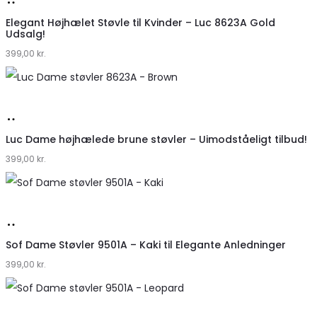
Køb
hos
Elegant Højhælet Støvle til Kvinder – Luc 8623A Gold
Udsalg!
Klædeskabet.dk
399,00
kr.
Køb
hos
Luc Dame højhælede brune støvler – Uimodståeligt tilbud!
399,00
Klædeskabet.dk
kr.
Køb
hos
Sof Dame Støvler 9501A – Kaki til Elegante Anledninger
399,00
Klædeskabet.dk
kr.