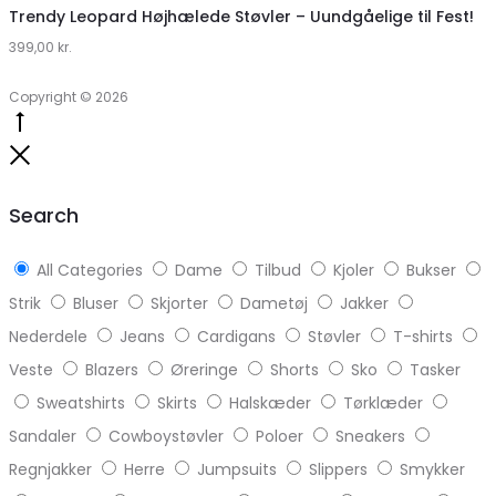
hos
Trendy Leopard Højhælede Støvler – Uundgåelige til Fest!
399,00
Klædeskabet.dk
kr.
Copyright © 2026
Go
to
Close
top
Search
All Categories
Dame
Tilbud
Kjoler
Bukser
Strik
Bluser
Skjorter
Dametøj
Jakker
Nederdele
Jeans
Cardigans
Støvler
T-shirts
Veste
Blazers
Øreringe
Shorts
Sko
Tasker
Sweatshirts
Skirts
Halskæder
Tørklæder
Sandaler
Cowboystøvler
Poloer
Sneakers
Regnjakker
Herre
Jumpsuits
Slippers
Smykker