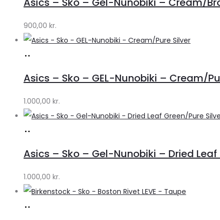
Asics – Sko – Gel-Nunobiki – Cream/B
Lykke
by
900,00
kr.
Lykke
Køb
hos
Asics – Sko – GEL-Nunobiki – Cream/Pur
Lykke
by
1.000,00
kr.
Lykke
Køb
hos
Asics – Sko – Gel-Nunobiki – Dried Leaf 
Lykke
by
1.000,00
kr.
Lykke
Køb