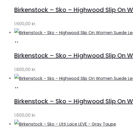
hos
Birkenstock – Sko – Highwood Slip On 
Lykke
by
1.600,00
kr.
Lykke
Køb
hos
Birkenstock – Sko – Highwood Slip On
Lykke
by
1.600,00
kr.
Lykke
Køb
hos
Birkenstock – Sko – Highwood Slip On
Lykke
by
1.600,00
kr.
Lykke
Køb