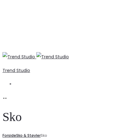
Trend Studio
Search
Sko
Forside
Sko & Støvler
Sko