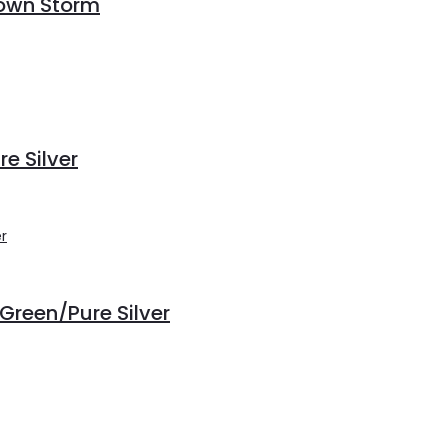
rown Storm
e Silver
Green/Pure Silver