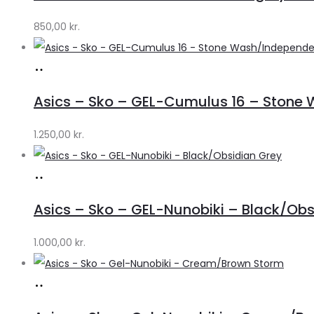
Lykke
by
850,00
kr.
Lykke
Køb
hos
Asics – Sko – GEL-Cumulus 16 – Stone
Lykke
by
1.250,00
kr.
Lykke
Køb
hos
Asics – Sko – GEL-Nunobiki – Black/Obs
Lykke
by
1.000,00
kr.
Lykke
Køb
hos