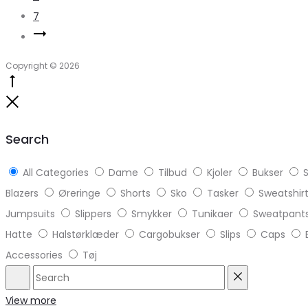
7
Copyright © 2026
Go
to
Close
top
Search
All Categories
Dame
Tilbud
Kjoler
Bukser
S
Blazers
Øreringe
Shorts
Sko
Tasker
Sweatshir
Jumpsuits
Slippers
Smykker
Tunikaer
Sweatpant
Hatte
Halstørklæder
Cargobukser
Slips
Caps
Accessories
Tøj
Search
Reset
View more