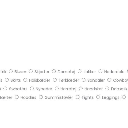
trik
Bluser
Skjorter
Dametøj
Jakker
Nederdele
ts
Skirts
Halskæder
Tørklæder
Sandaler
Cowboy
s
Sweaters
Nyheder
Herretøj
Handsker
Damesk
Bælter
Hoodies
Gummistøvler
Tights
Leggings