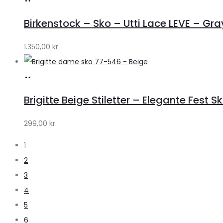
hos
Birkenstock – Sko – Utti Lace LEVE – Gr
Lykke
by
1.350,00
kr.
Lykke
Køb
hos
Brigitte Beige Stiletter – Elegante Fest Sk
Klædeskabet.dk
299,00
kr.
1
2
3
4
5
6