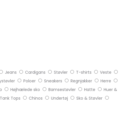
Jeans
Cardigans
Støvler
T-shirts
Veste
støvler
Poloer
Sneakers
Regnjakker
Herre
o
Højhælede sko
Bamsestøvler
Hatte
Huer &
Tank Tops
Chinos
Undertøj
Sko & Støvler