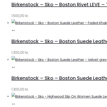
hos
Birkenstock – Sko – Boston Rivet LEVE –
Lykke
by
1.500,00
kr.
Lykke
Køb
hos
Birkenstock – Sko – Boston Suede Leath
Lykke
by
1.300,00
kr.
Lykke
Køb
hos
Birkenstock – Sko – Boston Suede Leath
Lykke
by
1.300,00
kr.
Lykke
Køb