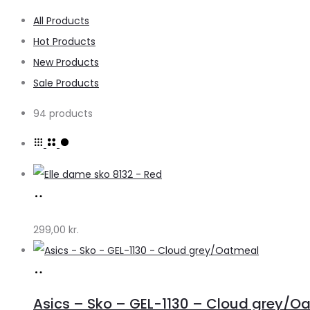
All Products
Hot Products
New Products
Sale Products
94 products
Køb
hos
299,00
kr.
Klædeskabet.dk
Køb
hos
Asics – Sko – GEL-1130 – Cloud grey/O