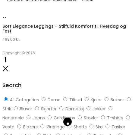
Lykke
Køb
hos
Sort Elegance Leggings – Stilfuld Komfort til Hverdag og
Fest
Klædeskabet.dk
499,00
kr.
Copyright © 2026
Go
to
Close
top
Search
All Categories
Dame
Tilbud
Kjoler
Bukser
Strik
Bluser
Skjorter
Dametøj
Jakker
Nederdele
Jeans
Cardigans
Støvler
T-shirts
Veste
Blazers
Øreringe
Shorts
Sko
Tasker