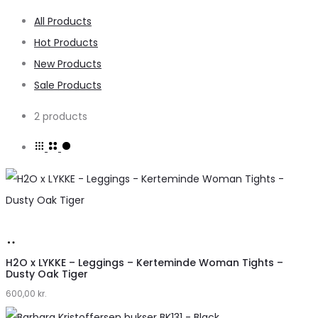
All Products
Hot Products
New Products
Sale Products
2 products
Køb
hos
H2O x LYKKE – Leggings – Kerteminde Woman Tights –
Dusty Oak Tiger
Lykke
600,00
kr.
by