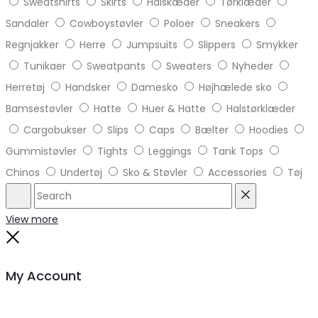
Sweatshirts
Skirts
Halskæder
Tørklæder
Sandaler
Cowboystøvler
Poloer
Sneakers
Regnjakker
Herre
Jumpsuits
Slippers
Smykker
Tunikaer
Sweatpants
Sweaters
Nyheder
Herretøj
Handsker
Damesko
Højhælede sko
Bamsestøvler
Hatte
Huer & Hatte
Halstørklæder
Cargobukser
Slips
Caps
Bælter
Hoodies
Gummistøvler
Tights
Leggings
Tank Tops
Chinos
Undertøj
Sko & Støvler
Accessories
Tøj
Search
Reset
View more
Close
My Account