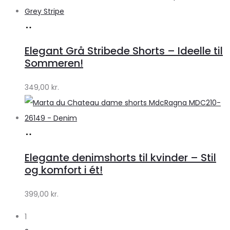
Køb
hos
Elegant Grå Stribede Shorts – Ideelle til
Klædeskabet.dk
Sommeren!
349,00
kr.
Køb
hos
Elegante denimshorts til kvinder – Stil
Klædeskabet.dk
og komfort i ét!
399,00
kr.
1