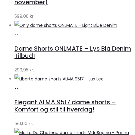
by
november)
Lykke
599,00
kr.
Køb
hos
Dame Shorts ONLMATE – Lys Blå Denim
Klædeskabet.dk
Tilbud!
299,95
kr.
Køb
hos
Elegant ALMA 9517 dame shorts –
Klædeskabet.dk
Komfort og stil til hverdag!
180,00
kr.