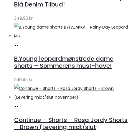
Klædeskabet.dk
Blå Denim Tilbud!
349,95
kr.
Køb
hos
B.Young leopardmønstrede dame
Klædeskabet.dk
shorts – Sommerens must-have!
299,95
kr.
Køb
hos
Continue – Shorts – Rosa Jordy Shorts
Lykke
– Brown (Levering midt/slut