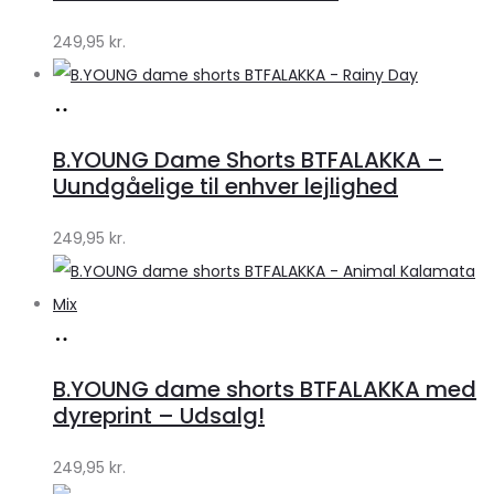
249,95
kr.
Køb
hos
B.YOUNG Dame Shorts BTFALAKKA –
Klædeskabet.dk
Uundgåelige til enhver lejlighed
249,95
kr.
Køb
hos
B.YOUNG dame shorts BTFALAKKA med
Klædeskabet.dk
dyreprint – Udsalg!
249,95
kr.