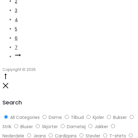
2
3
4
5
6
7
Copyright © 2026
Go
to
Close
top
Search
All Categories
Dame
Tilbud
Kjoler
Bukser
Strik
Bluser
Skjorter
Dametøj
Jakker
Nederdele
Jeans
Cardigans
Støvler
T-shirts