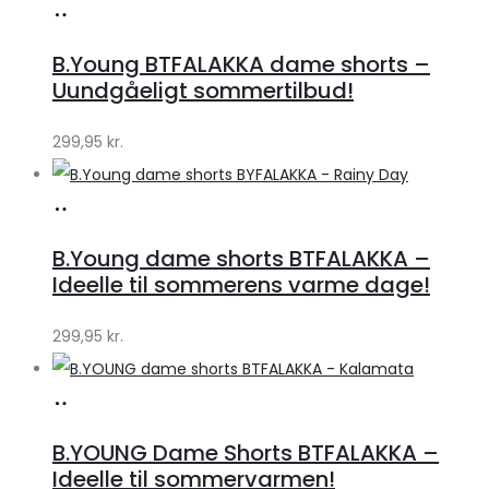
Køb
hos
B.Young BTFALAKKA dame shorts –
Klædeskabet.dk
Uundgåeligt sommertilbud!
299,95
kr.
Køb
hos
B.Young dame shorts BTFALAKKA –
Klædeskabet.dk
Ideelle til sommerens varme dage!
299,95
kr.
Køb
hos
B.YOUNG Dame Shorts BTFALAKKA –
Klædeskabet.dk
Ideelle til sommervarmen!