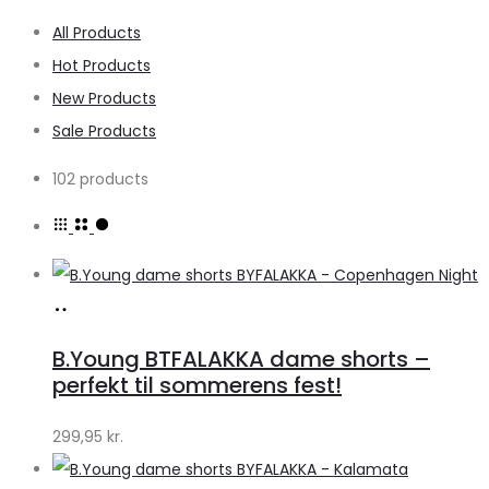
All Products
Hot Products
New Products
Sale Products
102 products
Køb
hos
B.Young BTFALAKKA dame shorts –
Klædeskabet.dk
perfekt til sommerens fest!
299,95
kr.