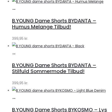
Køb
hos
B.YOUNG Dame Shorts BYDANTA –
Klædeskabet.dk
Humus Melange Tilbud!
399,95
kr.
Køb
hos
B.YOUNG Dame Shorts BYDANTA –
Klædeskabet.dk
Stilfuld Sommermode Tilbud!
399,95
kr.
Køb
hos
B.YOUNG Dame Shorts BYKOSMO – Lys