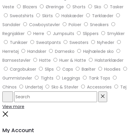
Veste
Blazers
Øreringe
Shorts
Sko
Tasker
Sweatshirts
Skirts
Halskæder
Tørklæder
Sandaler
Cowboystøvler
Poloer
Sneakers
Regnjakker
Herre
Jumpsuits
Slippers
Smykker
Tunikaer
Sweatpants
Sweaters
Nyheder
Herretøj
Handsker
Damesko
Højhælede sko
Bamsestøvler
Hatte
Huer & Hatte
Halstørklæder
Cargobukser
Slips
Caps
Bælter
Hoodies
Gummistøvler
Tights
Leggings
Tank Tops
Chinos
Undertøj
Sko & Støvler
Accessories
Tøj
Search
Reset
View more
Close
My Account