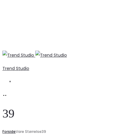
Trend Studio
Search
39
Forside
Vare Størrelse
39