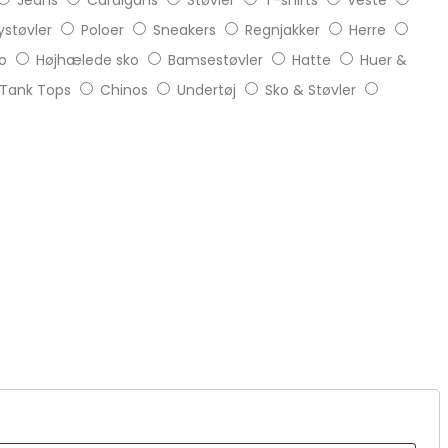
Jeans
Cardigans
Støvler
T-shirts
Veste
støvler
Poloer
Sneakers
Regnjakker
Herre
o
Højhælede sko
Bamsestøvler
Hatte
Huer &
Tank Tops
Chinos
Undertøj
Sko & Støvler