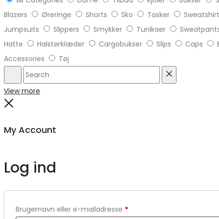
All Categories
Dame
Tilbud
Kjoler
Bukser
S
Blazers
Øreringe
Shorts
Sko
Tasker
Sweatshir
Jumpsuits
Slippers
Smykker
Tunikaer
Sweatpant
Hatte
Halstørklæder
Cargobukser
Slips
Caps
Accessories
Tøj
Search
Reset
View more
Close
My Account
Log ind
Brugernavn eller e-mailadresse
*