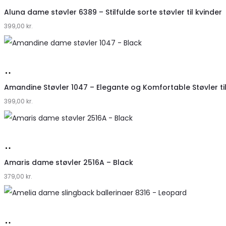
hos
Aluna dame støvler 6389 – Stilfulde sorte støvler til kvinder
399,00
Klædeskabet.dk
kr.
Køb
hos
Amandine Støvler 1047 – Elegante og Komfortable Støvler til
399,00
Klædeskabet.dk
kr.
Køb
hos
Amaris dame støvler 2516A – Black
379,00
Klædeskabet.dk
kr.
Køb