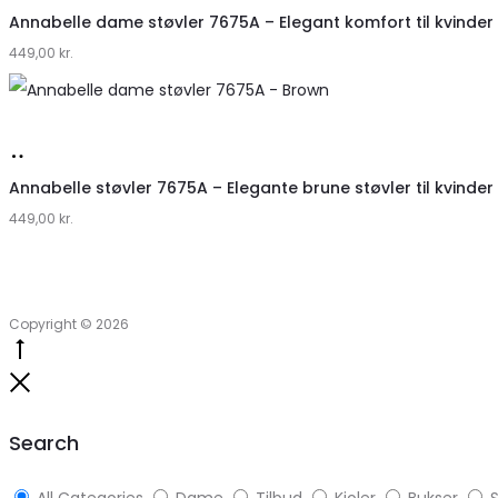
hos
Annabelle dame støvler 7675A – Elegant komfort til kvinder
449,00
Klædeskabet.dk
kr.
Køb
hos
Annabelle støvler 7675A – Elegante brune støvler til kvinder
449,00
Klædeskabet.dk
kr.
Copyright © 2026
Go
to
Close
top
Search