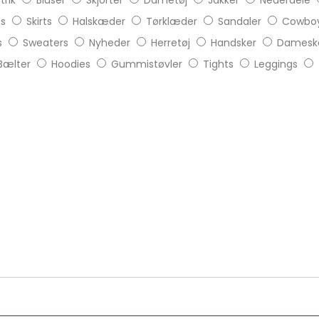
trik
Bluser
Skjorter
Dametøj
Jakker
Nederdele
ts
Skirts
Halskæder
Tørklæder
Sandaler
Cowboy
s
Sweaters
Nyheder
Herretøj
Handsker
Damesk
Bælter
Hoodies
Gummistøvler
Tights
Leggings