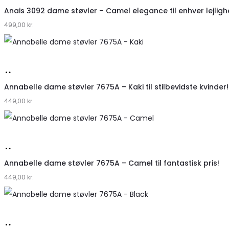
hos
Anais 3092 dame støvler – Camel elegance til enhver lejlig
499,00
Klædeskabet.dk
kr.
Køb
hos
Annabelle dame støvler 7675A – Kaki til stilbevidste kvinder!
449,00
Klædeskabet.dk
kr.
Køb
hos
Annabelle dame støvler 7675A – Camel til fantastisk pris!
449,00
Klædeskabet.dk
kr.
Køb