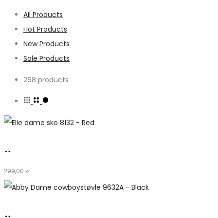
All Products
Hot Products
New Products
Sale Products
268 products
Køb
hos
299,00
kr.
Klædeskabet.dk
Køb