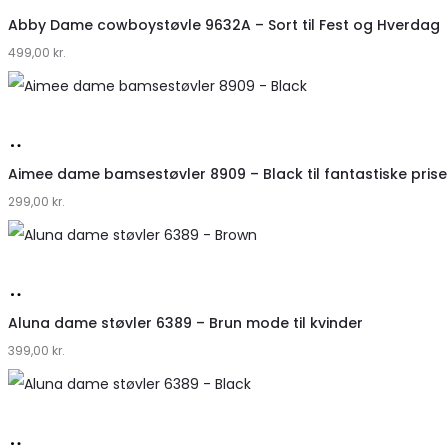
hos
Abby Dame cowboystøvle 9632A – Sort til Fest og Hverdag
499,00
Klædeskabet.dk
kr.
Køb
hos
Aimee dame bamsestøvler 8909 – Black til fantastiske prise
299,00
Klædeskabet.dk
kr.
Køb
hos
Aluna dame støvler 6389 – Brun mode til kvinder
399,00
Klædeskabet.dk
kr.
Køb