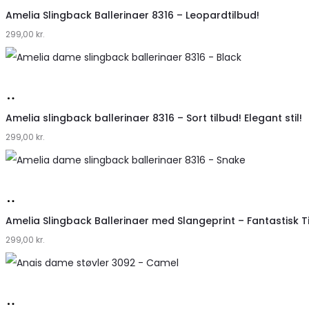
hos
Amelia Slingback Ballerinaer 8316 – Leopardtilbud!
299,00
Klædeskabet.dk
kr.
Køb
hos
Amelia slingback ballerinaer 8316 – Sort tilbud! Elegant stil!
299,00
Klædeskabet.dk
kr.
Køb
hos
Amelia Slingback Ballerinaer med Slangeprint – Fantastisk T
299,00
Klædeskabet.dk
kr.
Køb