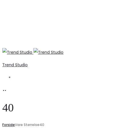
Trend Studio
Search
40
Forside
Vare Størrelse
40