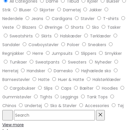
All Categories
Dame
Tilbud
Kjoler
Bukser
Strik
Bluser
Skjorter
Dametøj
Jakker
Nederdele
Jeans
Cardigans
Støvler
T-shirts
Veste
Blazers
Øreringe
Shorts
Sko
Tasker
Sweatshirts
Skirts
Halskæder
Tørklæder
Sandaler
Cowboystøvler
Poloer
Sneakers
Regnjakker
Herre
Jumpsuits
Slippers
Smykker
Tunikaer
Sweatpants
Sweaters
Nyheder
Herretøj
Handsker
Damesko
Højhælede sko
Bamsestøvler
Hatte
Huer & Hatte
Halstørklæder
Cargobukser
Slips
Caps
Bælter
Hoodies
Gummistøvler
Tights
Leggings
Tank Tops
Chinos
Undertøj
Sko & Støvler
Accessories
Tøj
Search
Reset
View more