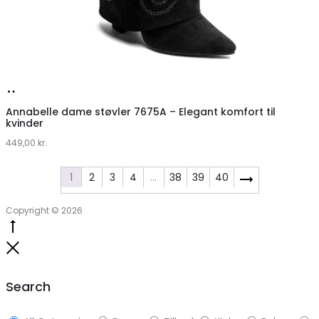
Køb
hos
Annabelle dame støvler 7675A – Elegant komfort til
kvinder
Klædeskabet.dk
449,00
kr.
1
2
3
4
…
38
39
40
Copyright © 2026
Go
to
Close
top
Search