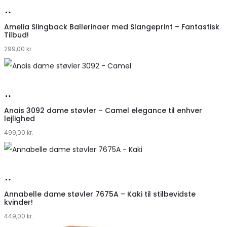
Køb
hos
Amelia Slingback Ballerinaer med Slangeprint – Fantastisk
Tilbud!
Klædeskabet.dk
299,00
kr.
Køb
hos
Anais 3092 dame støvler – Camel elegance til enhver
lejlighed
Klædeskabet.dk
499,00
kr.
Køb
hos
Annabelle dame støvler 7675A – Kaki til stilbevidste
kvinder!
Klædeskabet.dk
449,00
kr.