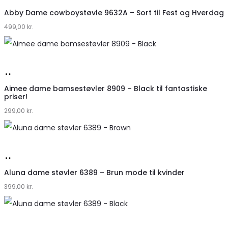
hos
Abby Dame cowboystøvle 9632A – Sort til Fest og Hverdag
499,00
Klædeskabet.dk
kr.
Køb
hos
Aimee dame bamsestøvler 8909 – Black til fantastiske
priser!
Klædeskabet.dk
299,00
kr.
Køb
hos
Aluna dame støvler 6389 – Brun mode til kvinder
399,00
Klædeskabet.dk
kr.