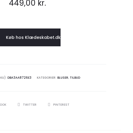
449,00
kr.
TILBUD!
NAVY
TILBUD!
Køb hos Klædeskabet.dk
KU):
DBA3AA8726E3
KATEGORIER:
BLUSER
,
TILBUD
BOOK
TWITTER
PINTEREST