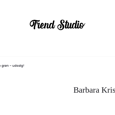
o grøn – udsalg!
Barbara Kris