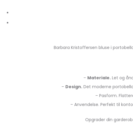
Barbara Kristoffersen bluse i portobel
–
Materiale.
Let og ånd
–
Design.
Det moderne portobello g
– Pasform. Flatte
– Anvendelse. Perfekt til kon
Opgrader din garderobe