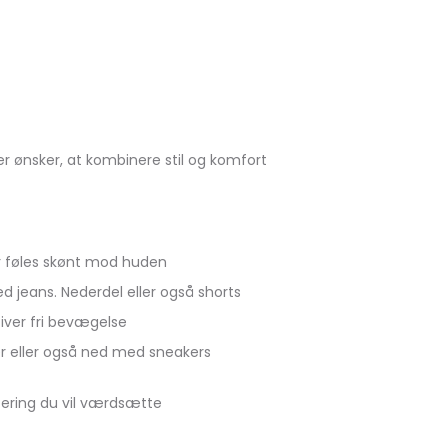
er ønsker, at kombinere stil og komfort
er føles skønt mod huden
ed jeans. Nederdel eller også shorts
iver fri bevægelse
er eller også ned med sneakers
tering du vil værdsætte