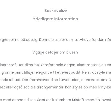
Beskrivelse
Yderligere information
lo grøn er nu på udsalg. Denne bluse er et must-have for dem. D
Vigtige detaljer om blusen.
bart stof. Der sikrer høj komfort hele dagen. Blødt materiale. D
rønne print tilføjer elegance til ethvert outfit. Nem, at style m
rende silhuet. Der fremhæver dine kurver uden, at være stram. G
toret eller også sociale arrangementer. Kan styles op med smykk
 med denne tidløse klassiker fra Barbara Kristoffersen. En inves