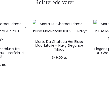
Relaterede varer
Marta Du Chateau Hør Bluse
MdcNatalie – Navy Elegance
merbluse fra
Elegant 
Tilbud
u – Perfekt til
Du Chat
t!
349,00
kr.
00
kr.