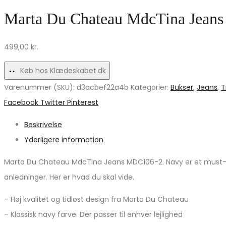
fra
portobello
Marta Du Chateau MdcTina Jean
Marta
grøn
Du
–
499,00
kr.
Chateau
udsalg!
–
Køb hos Klædeskabet.dk
Udsalg!
Varenummer (SKU):
d3acbef22a4b
Kategorier:
Bukser
,
Jeans
,
T
Share
Facebook
Twitter
Pinterest
Beskrivelse
Yderligere information
Marta Du Chateau MdcTina Jeans MDC106-2. Navy er et must-have
anledninger. Her er hvad du skal vide.
– Høj kvalitet og tidløst design fra Marta Du Chateau
– Klassisk navy farve. Der passer til enhver lejlighed