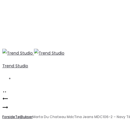
Trend Studio
Search
Product
Barbara
navigation
Elegant
Kristoffersen
bådhals
Forside
bluse
Tøj
Bukser
Marta Du Chateau MdcTina Jeans MDC106-2 – Navy Ti
striktrøje
i