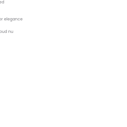
hed
for elegance
ilbud nu