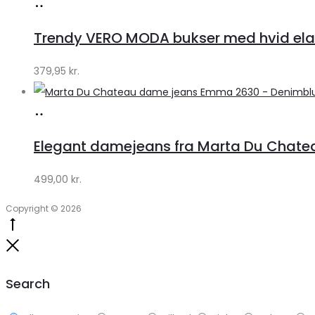
Køb
hos
Trendy VERO MODA bukser med hvid ela
Klædeskabet.dk
379,95
kr.
Køb
hos
Elegant damejeans fra Marta Du Chateau
Klædeskabet.dk
499,00
kr.
Copyright © 2026
Go
to
Close
top
Search