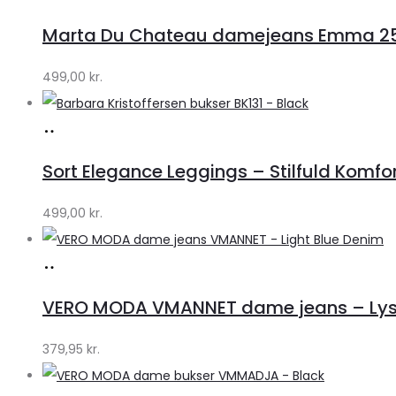
hos
Marta Du Chateau damejeans Emma 256
Klædeskabet.dk
499,00
kr.
Køb
hos
Sort Elegance Leggings – Stilfuld Komfor
Klædeskabet.dk
499,00
kr.
Køb
hos
VERO MODA VMANNET dame jeans – Lyse
Klædeskabet.dk
379,95
kr.