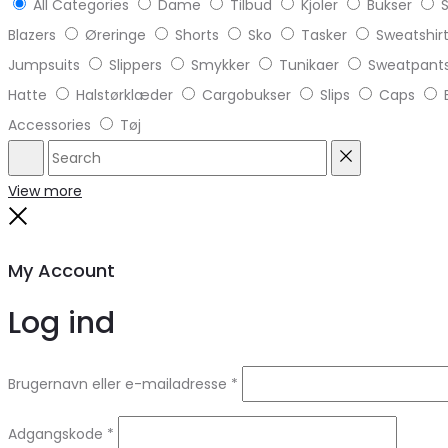
All Categories
Dame
Tilbud
Kjoler
Bukser
S
Blazers
Øreringe
Shorts
Sko
Tasker
Sweatshir
Jumpsuits
Slippers
Smykker
Tunikaer
Sweatpant
Hatte
Halstørklæder
Cargobukser
Slips
Caps
Accessories
Tøj
Search
Reset
View more
Close
My Account
Log ind
Brugernavn eller e-mailadresse
*
Adgangskode
*