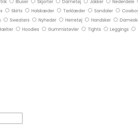
trik
Bluser
Skjorter
Dametøj
Jakker
Nederdele
ts
Skirts
Halskæder
Tørklæder
Sandaler
Cowboy
s
Sweaters
Nyheder
Herretøj
Handsker
Damesk
Bælter
Hoodies
Gummistøvler
Tights
Leggings