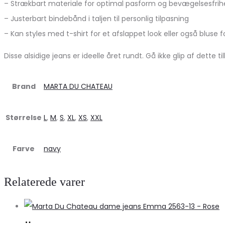
– Strækbart materiale for optimal pasform og bevægelsesfri
– Justerbart bindebånd i taljen til personlig tilpasning
– Kan styles med t-shirt for et afslappet look eller også bluse 
Disse alsidige jeans er ideelle året rundt. Gå ikke glip af dette t
Brand
MARTA DU CHATEAU
Størrelse
L
,
M
,
S
,
XL
,
XS
,
XXL
Farve
navy
Relaterede varer
Køb