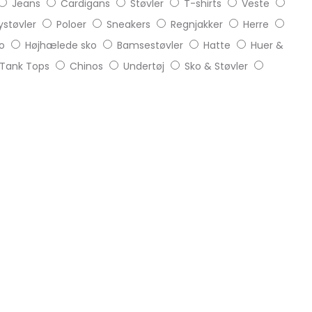
Jeans
Cardigans
Støvler
T-shirts
Veste
støvler
Poloer
Sneakers
Regnjakker
Herre
o
Højhælede sko
Bamsestøvler
Hatte
Huer &
Tank Tops
Chinos
Undertøj
Sko & Støvler