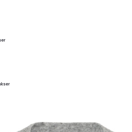
ser
ukser