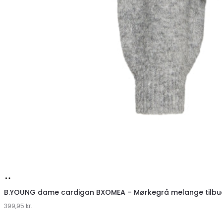
Køb
hos
B.YOUNG dame cardigan BXOMEA – Mørkegrå melange tilbu
399,95
Klædeskabet.dk
kr.