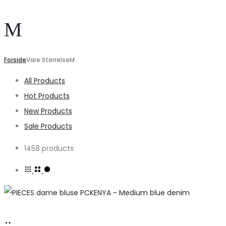
M
Forside
Vare Størrelse
M
All Products
Hot Products
New Products
Sale Products
1458 products
Køb