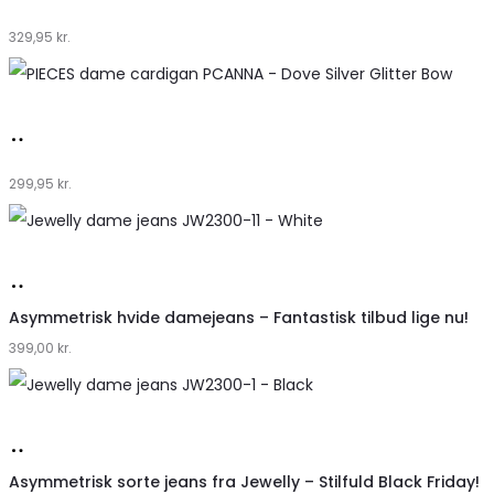
hos
329,95
kr.
Klædeskabet.dk
Køb
hos
299,95
kr.
Klædeskabet.dk
Køb
hos
Asymmetrisk hvide damejeans – Fantastisk tilbud lige nu!
399,00
Klædeskabet.dk
kr.
Køb
hos
Asymmetrisk sorte jeans fra Jewelly – Stilfuld Black Friday!