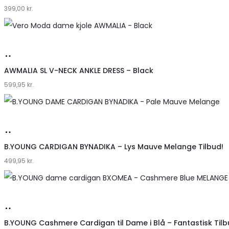
399,00
Klædeskabet.dk
kr.
Køb
hos
AWMALIA SL V-NECK ANKLE DRESS – Black
599,95
Klædeskabet.dk
kr.
Køb
hos
B.YOUNG CARDIGAN BYNADIKA – Lys Mauve Melange Tilbud!
499,95
Klædeskabet.dk
kr.
Køb
hos
B.YOUNG Cashmere Cardigan til Dame i Blå – Fantastisk Tilb