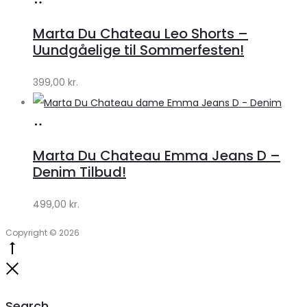
Køb
hos
Marta Du Chateau Leo Shorts –
Klædeskabet.dk
Uundgåelige til Sommerfesten!
399,00
kr.
Køb
hos
Marta Du Chateau Emma Jeans D –
Klædeskabet.dk
Denim Tilbud!
499,00
kr.
Copyright © 2026
Go
to
Close
top
Search