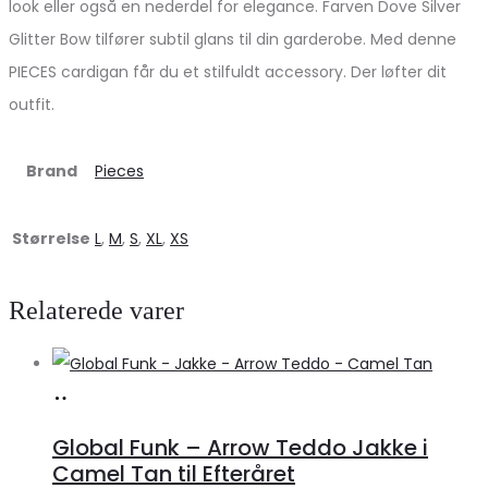
look eller også en nederdel for elegance. Farven Dove Silver
Glitter Bow tilfører subtil glans til din garderobe. Med denne
PIECES cardigan får du et stilfuldt accessory. Der løfter dit
outfit.
Brand
Pieces
Størrelse
L
,
M
,
S
,
XL
,
XS
Relaterede varer
Køb
hos
Global Funk – Arrow Teddo Jakke i
Lykke
Camel Tan til Efteråret