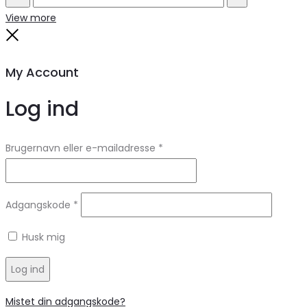
Search
Reset
View more
Close
My Account
Log ind
Brugernavn eller e-mailadresse
*
Adgangskode
*
Husk mig
Log ind
Mistet din adgangskode?