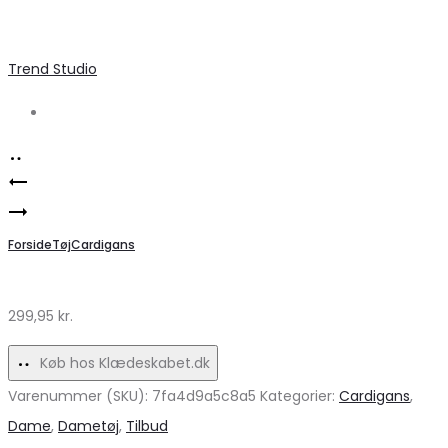
Trend Studio
Search
Product
Lululia
navigation
Elegant
LuSofia
Blazer
Forside
6190
Tøj
Cardigans
til
Rosa
Dame
Nederdel
299,95
kr.
–
–
Køb hos Klædeskabet.dk
Perfekt
Elegant
til
Varenummer (SKU):
Hverdagslook!
7fa4d9a5c8a5
Kategorier:
Cardigans
,
Fest
Dame
,
Dametøj
,
Tilbud