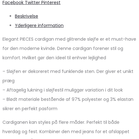
Share
og
Facebook
Twitter
Pinterest
Hverdag
Beskrivelse
Yderligere information
Elegant PIECES cardigan med glitrende sløjfe er et must-have
for den moderne kvinde. Denne cardigan forener stil og
komfort. Hvilket gør den ideel til enhver lejlighed
– Sløjfen er dekoreret med funklende sten. Der giver et unikt
præg
– Aftagelig lukning i sløjfestil muliggør variation i dit look
– Blødt materiale bestående af 97% polyester og 3% elastan
sikrer en perfekt pasform
Cardiganen kan styles på flere måder. Perfekt til både
hverdag og fest. Kombiner den med jeans for et afslappet