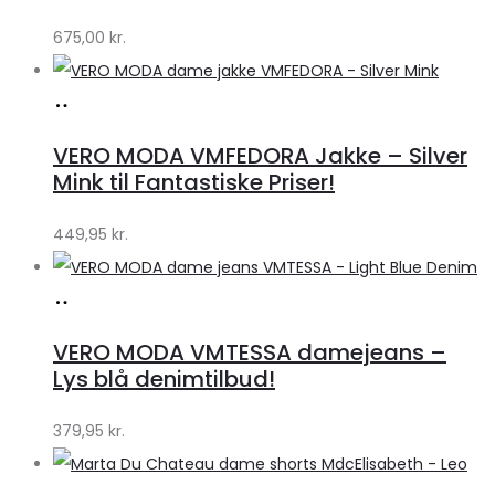
by
675,00
kr.
Lykke
Køb
hos
VERO MODA VMFEDORA Jakke – Silver
Klædeskabet.dk
Mink til Fantastiske Priser!
449,95
kr.
Køb
hos
VERO MODA VMTESSA damejeans –
Klædeskabet.dk
Lys blå denimtilbud!
379,95
kr.