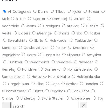
All Categories
Dame
Tilbud
Kjoler
Bukser
Strik
Bluser
Skjorter
Dametøj
Jakker
Nederdele
Jeans
Cardigans
Støvler
T-shirts
Veste
Blazers
Øreringe
Shorts
Sko
Tasker
Sweatshirts
Skirts
Halskæder
Tørklæder
Sandaler
Cowboystøvler
Poloer
Sneakers
Regnjakker
Herre
Jumpsuits
Slippers
Smykker
Tunikaer
Sweatpants
Sweaters
Nyheder
Herretøj
Handsker
Damesko
Højhælede sko
Bamsestøvler
Hatte
Huer & Hatte
Halstørklæder
Cargobukser
Slips
Caps
Bælter
Hoodies
Gummistøvler
Tights
Leggings
Tank Tops
Chinos
Undertøj
Sko & Støvler
Accessories
Tøj