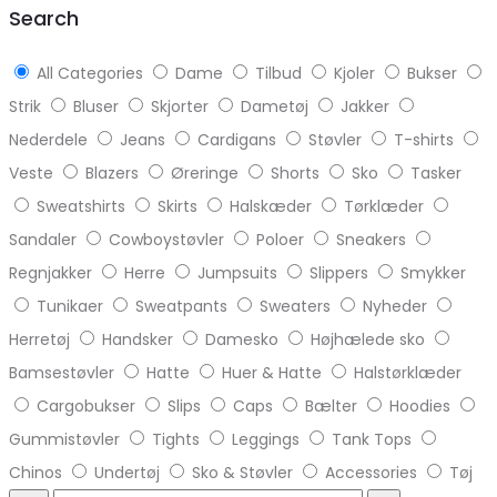
Search
All Categories
Dame
Tilbud
Kjoler
Bukser
Strik
Bluser
Skjorter
Dametøj
Jakker
Nederdele
Jeans
Cardigans
Støvler
T-shirts
Veste
Blazers
Øreringe
Shorts
Sko
Tasker
Sweatshirts
Skirts
Halskæder
Tørklæder
Sandaler
Cowboystøvler
Poloer
Sneakers
Regnjakker
Herre
Jumpsuits
Slippers
Smykker
Tunikaer
Sweatpants
Sweaters
Nyheder
Herretøj
Handsker
Damesko
Højhælede sko
Bamsestøvler
Hatte
Huer & Hatte
Halstørklæder
Cargobukser
Slips
Caps
Bælter
Hoodies
Gummistøvler
Tights
Leggings
Tank Tops
Chinos
Undertøj
Sko & Støvler
Accessories
Tøj