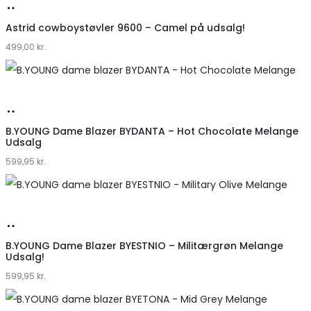
Køb
hos
Astrid cowboystøvler 9600 – Camel på udsalg!
499,00
Klædeskabet.dk
kr.
Køb
hos
B.YOUNG Dame Blazer BYDANTA – Hot Chocolate Melange
Udsalg
Klædeskabet.dk
599,95
kr.
Køb
hos
B.YOUNG Dame Blazer BYESTNIO – Militærgrøn Melange
Udsalg!
Klædeskabet.dk
599,95
kr.