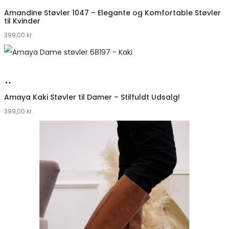
hos
Amandine Støvler 1047 – Elegante og Komfortable Støvler
til Kvinder
Klædeskabet.dk
399,00
kr.
Køb
hos
Amaya Kaki Støvler til Damer – Stilfuldt Udsalg!
399,00
Klædeskabet.dk
kr.