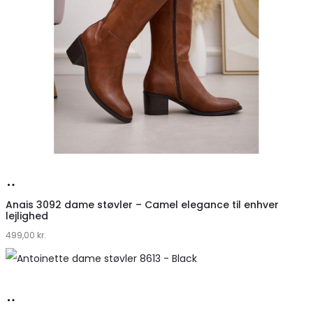
Køb
hos
Anais 3092 dame støvler – Camel elegance til enhver
lejlighed
Klædeskabet.dk
499,00
kr.
Køb