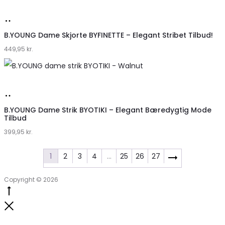
Køb
hos
B.YOUNG Dame Skjorte BYFINETTE – Elegant Stribet Tilbud!
449,95
Klædeskabet.dk
kr.
Køb
hos
B.YOUNG Dame Strik BYOTIKI – Elegant Bæredygtig Mode
Tilbud
Klædeskabet.dk
399,95
kr.
1
2
3
4
…
25
26
27
Copyright © 2026
Go
to
Close
top