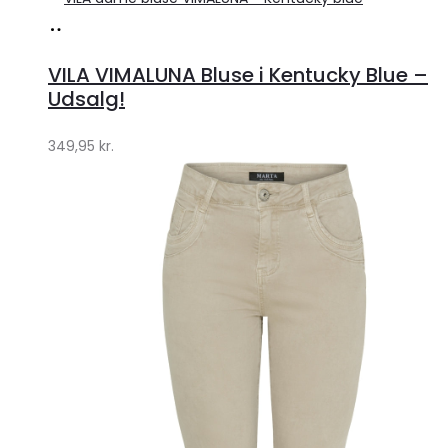
Køb
hos
VILA VIMALUNA Bluse i Kentucky Blue –
Klædeskabet.dk
Udsalg!
349,95
kr.