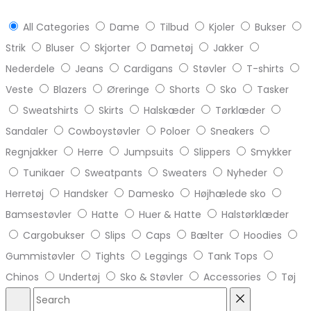
All Categories
Dame
Tilbud
Kjoler
Bukser
Strik
Bluser
Skjorter
Dametøj
Jakker
Nederdele
Jeans
Cardigans
Støvler
T-shirts
Veste
Blazers
Øreringe
Shorts
Sko
Tasker
Sweatshirts
Skirts
Halskæder
Tørklæder
Sandaler
Cowboystøvler
Poloer
Sneakers
Regnjakker
Herre
Jumpsuits
Slippers
Smykker
Tunikaer
Sweatpants
Sweaters
Nyheder
Herretøj
Handsker
Damesko
Højhælede sko
Bamsestøvler
Hatte
Huer & Hatte
Halstørklæder
Cargobukser
Slips
Caps
Bælter
Hoodies
Gummistøvler
Tights
Leggings
Tank Tops
Chinos
Undertøj
Sko & Støvler
Accessories
Tøj