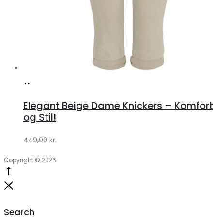
Køb
hos
Elegant Beige Dame Knickers – Komfort
Klædeskabet.dk
og Stil!
449,00
kr.
Copyright © 2026
Go
to
Close
top
Search