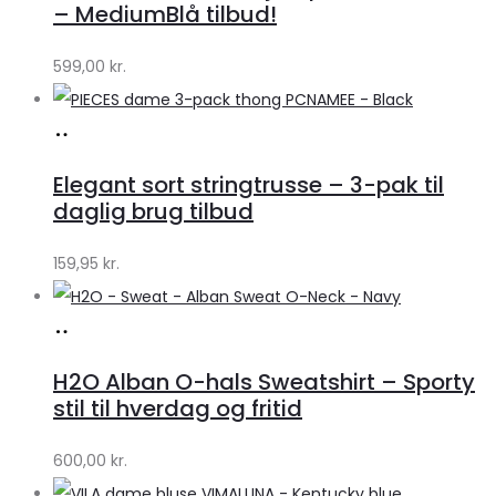
Klædeskabet.dk
– MediumBlå tilbud!
599,00
kr.
Køb
hos
Elegant sort stringtrusse – 3-pak til
Klædeskabet.dk
daglig brug tilbud
159,95
kr.
Køb
hos
H2O Alban O-hals Sweatshirt – Sporty
Lykke
stil til hverdag og fritid
by
600,00
kr.
Lykke