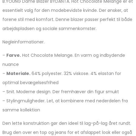
B.YOUNG Dame Blazer BYDANTA. Hot Chocolate Melange er et
essentielt valg for den modebevidste kvinde. Der ønsker, at
forene stil med komfort. Denne blazer passer perfekt til både
arbejdspladsen og sociale sammenkomster.
Nøgleinformationer.
–
Farve.
Hot Chocolate Melange. En varm og indbydende
nuance
–
Materiale.
64% polyester. 32% viskose. 4% elastan for
optimal bevægelsesfrihed
– Snit. Moderne design. Der fremhæver din figur smukt
– Stylingmuligheder. Let, at kombinere med nederdelen fra
samme kollektion
Den lette konstruktion gør den ideel til lag-på-lag året rundt.
Brug den over en top og jeans for et afslappet look eller også