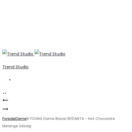
Trend Studio
Search
Product
Stilfulde
navigation
Marta
ONLY
Du
Forside
Bukser
Dame
B.YOUNG Dame Blazer BYDANTA – Hot Chocolate
Melange Udsalg
Chateau
til