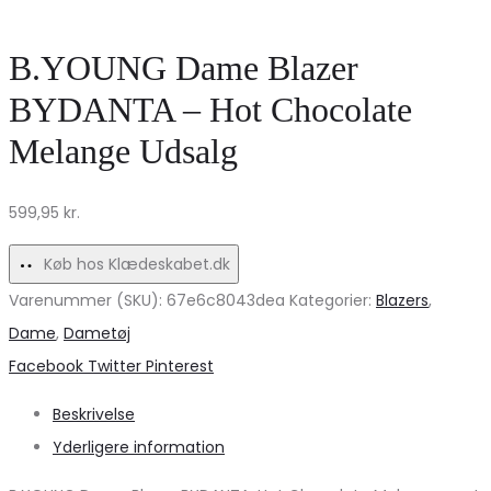
Sommerkjole
Dame
94198
i
B.YOUNG Dame Blazer
–
Blue
BYDANTA – Hot Chocolate
Uundgåelig
Yonder
Melange Udsalg
Stil!
DOUBLE
CREAM
599,95
kr.
Køb hos Klædeskabet.dk
Varenummer (SKU):
67e6c8043dea
Kategorier:
Blazers
,
Dame
,
Dametøj
Share
Facebook
Twitter
Pinterest
Beskrivelse
Yderligere information