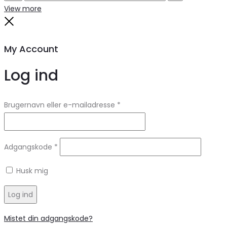
Search
Reset
View more
Close
My Account
Log ind
Brugernavn eller e-mailadresse
*
Adgangskode
*
Husk mig
Log ind
Mistet din adgangskode?