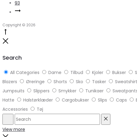
93
Copyright © 2026
Go
to
Close
top
Search
All Categories
Dame
Tilbud
Kjoler
Bukser
S
Blazers
Øreringe
Shorts
Sko
Tasker
Sweatshir
Jumpsuits
Slippers
Smykker
Tunikaer
Sweatpant
Hatte
Halstørklæder
Cargobukser
Slips
Caps
Accessories
Tøj
Search
Reset
View more