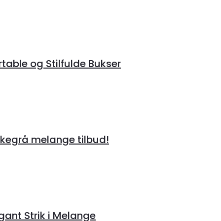
able og Stilfulde Bukser
egrå melange tilbud!
nt Strik i Melange