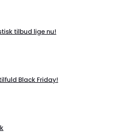
sk tilbud lige nu!
ilfuld Black Friday!
k