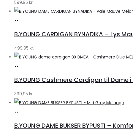
599,95
kr.
Køb
hos
B.YOUNG CARDIGAN BYNADIKA – Lys Mau
Klædeskabet.dk
499,95
kr.
Køb
hos
B.YOUNG Cashmere Cardigan til Dame i B
Klædeskabet.dk
399,95
kr.
Køb
hos
B.YOUNG DAME BUKSER BYPUSTI – Komfo
Klædeskabet.dk