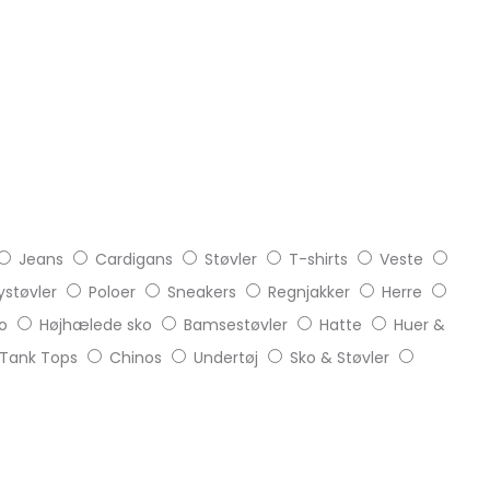
Jeans
Cardigans
Støvler
T-shirts
Veste
støvler
Poloer
Sneakers
Regnjakker
Herre
o
Højhælede sko
Bamsestøvler
Hatte
Huer &
Tank Tops
Chinos
Undertøj
Sko & Støvler