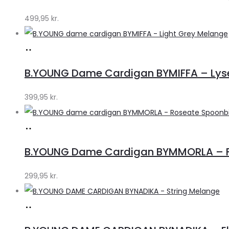
Klædeskabet.dk
499,95
kr.
Køb
hos
B.YOUNG Dame Cardigan BYMIFFA – Lys
Klædeskabet.dk
399,95
kr.
Køb
hos
B.YOUNG Dame Cardigan BYMMORLA – Fa
Klædeskabet.dk
299,95
kr.
Køb
hos