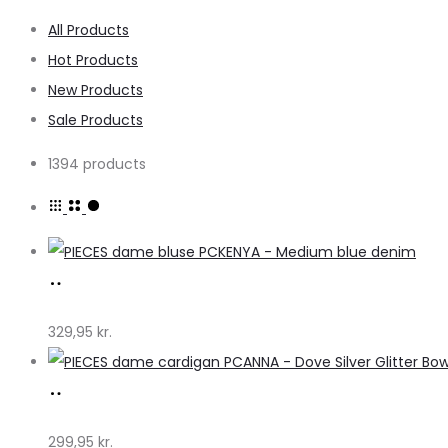
All Products
Hot Products
New Products
Sale Products
1394 products
Køb
hos
329,95
kr.
Klædeskabet.dk
Køb
hos
299,95
kr.