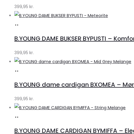
399,95
kr.
Køb
hos
B.YOUNG DAME BUKSER BYPUSTI – Komfort
Klædeskabet.dk
399,95
kr.
Køb
hos
B.YOUNG dame cardigan BXOMEA – Mørk
Klædeskabet.dk
399,95
kr.
Køb
hos
B.YOUNG DAME CARDIGAN BYMIFFA – Elega