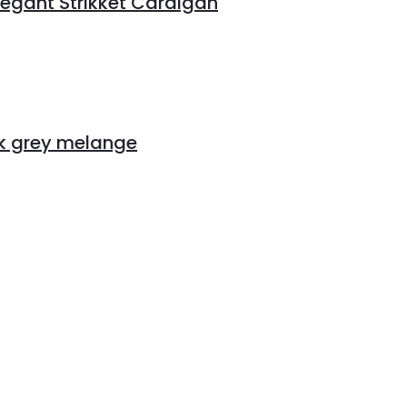
gant Strikket Cardigan
k grey melange