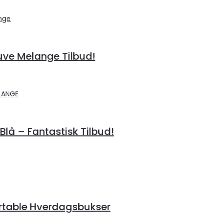
ve Melange Tilbud!
lå – Fantastisk Tilbud!
rtable Hverdagsbukser