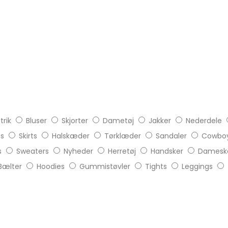
trik
Bluser
Skjorter
Dametøj
Jakker
Nederdele
ts
Skirts
Halskæder
Tørklæder
Sandaler
Cowboy
s
Sweaters
Nyheder
Herretøj
Handsker
Damesk
Bælter
Hoodies
Gummistøvler
Tights
Leggings