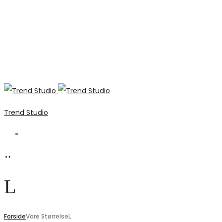
Trend Studio
Search
L
Forside
Vare Størrelse
L