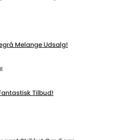
egrå Melange Udsalg!
ntastisk Tilbud!