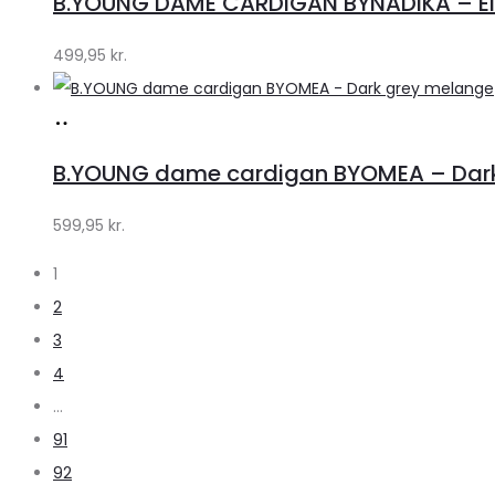
B.YOUNG DAME CARDIGAN BYNADIKA – Ele
Klædeskabet.dk
499,95
kr.
Køb
hos
B.YOUNG dame cardigan BYOMEA – Dar
Klædeskabet.dk
599,95
kr.
1
2
3
4
…
91
92