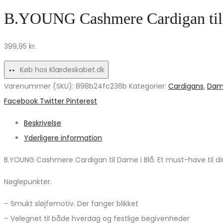
Chateau
–
B.YOUNG Cashmere Cardigan til D
skjorte
Slangeprint
MdcFleur
på
399,95
kr.
6879
udsalg!
–
Elegant
Køb hos Klædeskabet.dk
Udsalg
design!
Varenummer (SKU):
898b24fc236b
Kategorier:
Cardigans
,
Da
Share
Facebook
Twitter
Pinterest
Beskrivelse
Yderligere information
B.YOUNG Cashmere Cardigan til Dame i Blå. Et must-have til di
Nøglepunkter.
– Smukt sløjfemotiv. Der fanger blikket
– Velegnet til både hverdag og festlige begivenheder