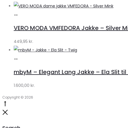
Køb
hos
VERO MODA VMFEDORA Jakke – Silver Mink 
Klædeskabet.dk
449,95
kr.
Køb
hos
mbyM – Elegant Lang Jakke – Ela Slit til
Lykke
by
1.600,00
kr.
Lykke
Copyright © 2026
Go
to
Close
top
Search