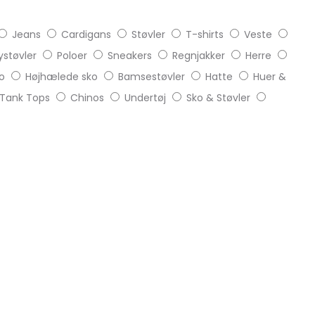
Jeans
Cardigans
Støvler
T-shirts
Veste
støvler
Poloer
Sneakers
Regnjakker
Herre
o
Højhælede sko
Bamsestøvler
Hatte
Huer &
Tank Tops
Chinos
Undertøj
Sko & Støvler