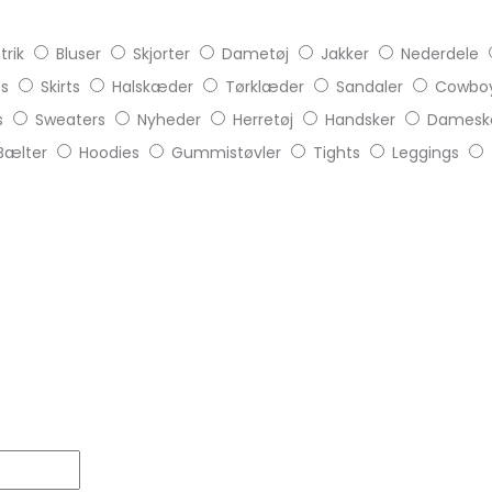
trik
Bluser
Skjorter
Dametøj
Jakker
Nederdele
ts
Skirts
Halskæder
Tørklæder
Sandaler
Cowboy
s
Sweaters
Nyheder
Herretøj
Handsker
Damesk
Bælter
Hoodies
Gummistøvler
Tights
Leggings