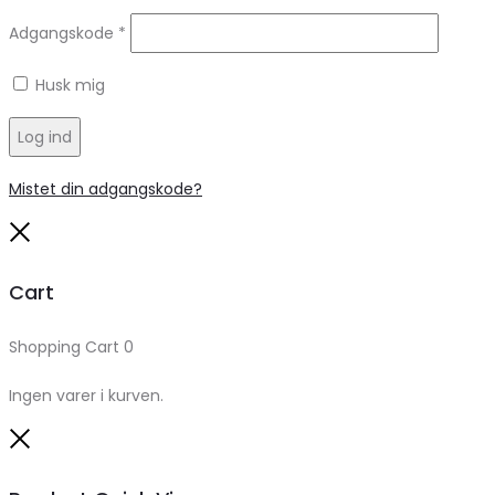
Adgangskode
*
Husk mig
Log ind
Mistet din adgangskode?
Close
Cart
Shopping Cart
0
Ingen varer i kurven.
Close