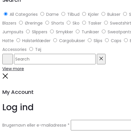
All Categories
Dame
Tilbud
Kjoler
Bukser
S
Blazers
Øreringe
Shorts
Sko
Tasker
Sweatshir
Jumpsuits
Slippers
Smykker
Tunikaer
Sweatpant
Hatte
Halstørklæder
Cargobukser
Slips
Caps
Accessories
Tøj
Search
Reset
View more
Close
My Account
Log ind
Brugernavn eller e-mailadresse
*