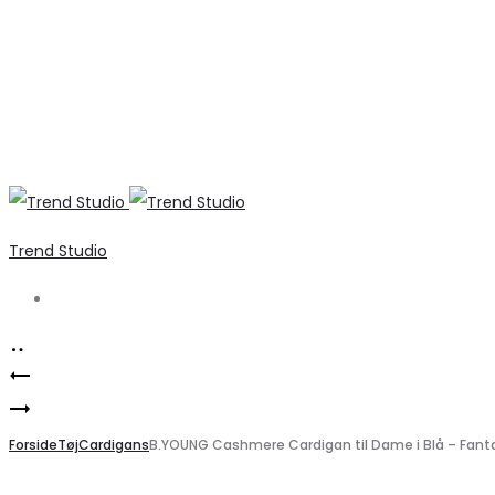
Trend Studio
Search
Product
Luc
navigation
Elegant
Dame
Marta
Forside
Støvler
Tøj
Cardigans
B.YOUNG Cashmere Cardigan til Dame i Blå – Fanta
du
8623A