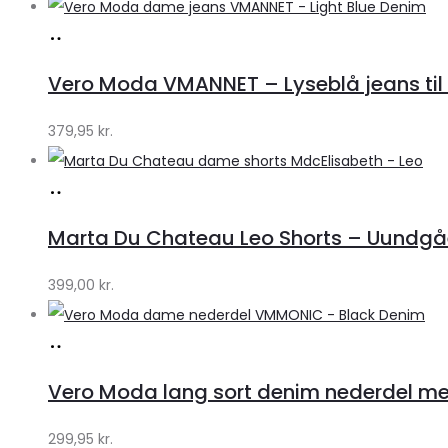
Køb
hos
Vero Moda VMANNET – Lyseblå jeans til 
Klædeskabet.dk
379,95
kr.
Køb
hos
Marta Du Chateau Leo Shorts – Uundgåe
Klædeskabet.dk
399,00
kr.
Køb
hos
Vero Moda lang sort denim nederdel med
Klædeskabet.dk
299,95
kr.