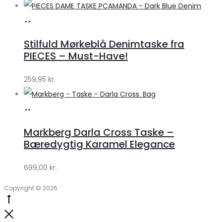
Køb
hos
Stilfuld Mørkeblå Denimtaske fra
Klædeskabet.dk
PIECES – Must-Have!
259,95
kr.
Køb
hos
Markberg Darla Cross Taske –
Lykke
Bæredygtig Karamel Elegance
by
699,00
kr.
Lykke
Copyright © 2026
Go
to
Close