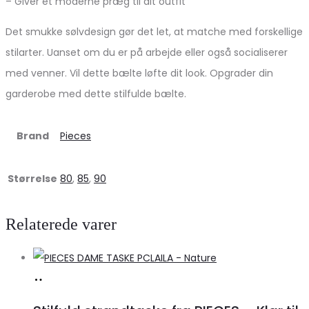
– Giver et moderne præg til dit outfit
Det smukke sølvdesign gør det let, at matche med forskellige
stilarter. Uanset om du er på arbejde eller også socialiserer
med venner. Vil dette bælte løfte dit look. Opgrader din
garderobe med dette stilfulde bælte.
Brand
Pieces
Størrelse
80
,
85
,
90
Relaterede varer
Køb
hos