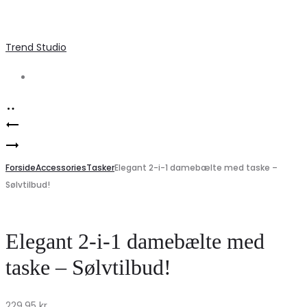
Trend Studio
Search
Product
Marta
navigation
Stilfuld
du
rummelig
Forside
Chateau
Accessories
Tasker
Elegant 2-i-1 damebælte med taske –
Sølvtilbud!
dametaske
dame
fra
bukser
PIECES
MdcFlorence
Elegant 2-i-1 damebælte med
–
62786
taske – Sølvtilbud!
ideel
–
til
Salmone2194
229,95
kr.