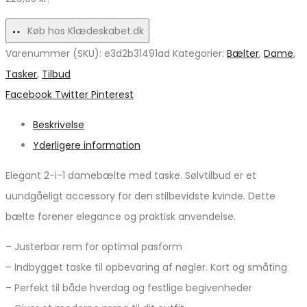
hverdagen!
Køb hos Klædeskabet.dk
Varenummer (SKU):
e3d2b31491ad
Kategorier:
Bælter
,
Dame
,
Tasker
,
Tilbud
Share
Facebook
Twitter
Pinterest
Beskrivelse
Yderligere information
Elegant 2-i-1 damebælte med taske. Sølvtilbud er et
uundgåeligt accessory for den stilbevidste kvinde. Dette
bælte forener elegance og praktisk anvendelse.
– Justerbar rem for optimal pasform
– Indbygget taske til opbevaring af nøgler. Kort og småting
– Perfekt til både hverdag og festlige begivenheder