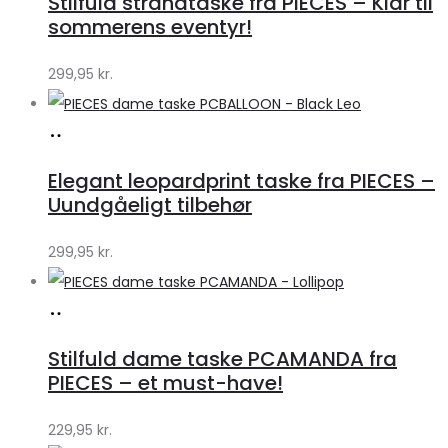
Stilfuld strandtaske fra PIECES – Klar til
Klædeskabet.dk
sommerens eventyr!
299,95
kr.
Køb
hos
Elegant leopardprint taske fra PIECES –
Klædeskabet.dk
Uundgåeligt tilbehør
299,95
kr.
Køb
hos
Stilfuld dame taske PCAMANDA fra
Klædeskabet.dk
PIECES – et must-have!
229,95
kr.