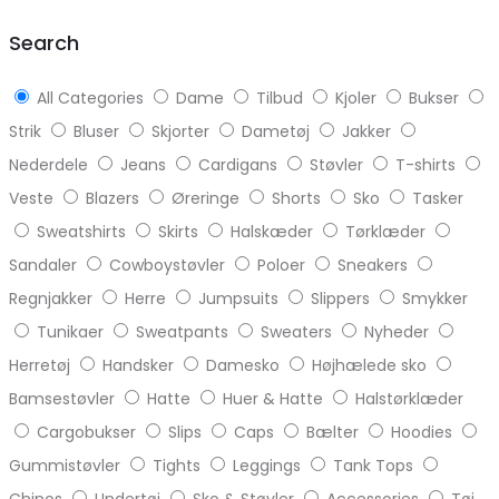
top
Search
All Categories
Dame
Tilbud
Kjoler
Bukser
Strik
Bluser
Skjorter
Dametøj
Jakker
Nederdele
Jeans
Cardigans
Støvler
T-shirts
Veste
Blazers
Øreringe
Shorts
Sko
Tasker
Sweatshirts
Skirts
Halskæder
Tørklæder
Sandaler
Cowboystøvler
Poloer
Sneakers
Regnjakker
Herre
Jumpsuits
Slippers
Smykker
Tunikaer
Sweatpants
Sweaters
Nyheder
Herretøj
Handsker
Damesko
Højhælede sko
Bamsestøvler
Hatte
Huer & Hatte
Halstørklæder
Cargobukser
Slips
Caps
Bælter
Hoodies
Gummistøvler
Tights
Leggings
Tank Tops
Chinos
Undertøj
Sko & Støvler
Accessories
Tøj