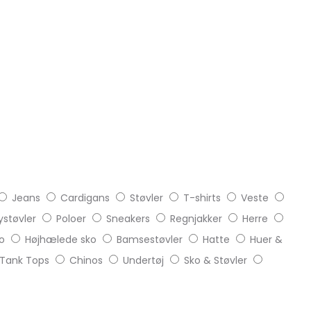
Jeans
Cardigans
Støvler
T-shirts
Veste
støvler
Poloer
Sneakers
Regnjakker
Herre
o
Højhælede sko
Bamsestøvler
Hatte
Huer &
Tank Tops
Chinos
Undertøj
Sko & Støvler