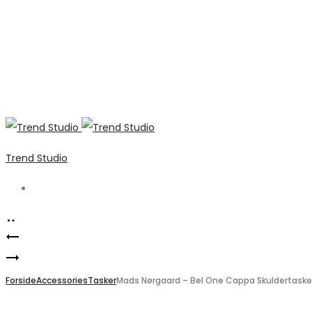
Trend Studio
Search
Product
Markberg
navigation
Global
Arabella
Funk
Forside
Crossbody
Accessories
Tasker
Mads Nørgaard – Bel One Cappa Skuldertaske 
–
Taske