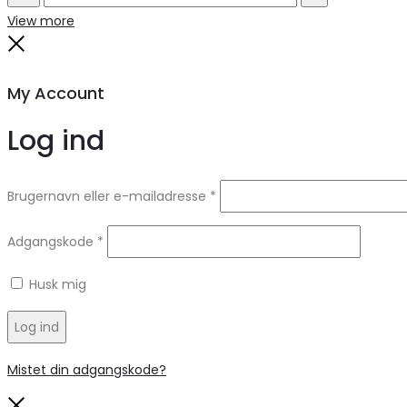
Search
Reset
View more
Close
My Account
Log ind
Brugernavn eller e-mailadresse
*
Adgangskode
*
Husk mig
Log ind
Mistet din adgangskode?