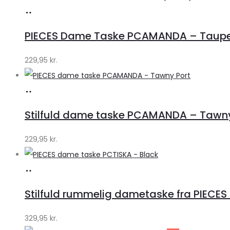
Køb
hos
PIECES Dame Taske PCAMANDA – Taupe 
Klædeskabet.dk
229,95
kr.
Køb
hos
Stilfuld dame taske PCAMANDA – Tawny 
Klædeskabet.dk
229,95
kr.
Køb
hos
Stilfuld rummelig dametaske fra PIECES –
Klædeskabet.dk
329,95
kr.