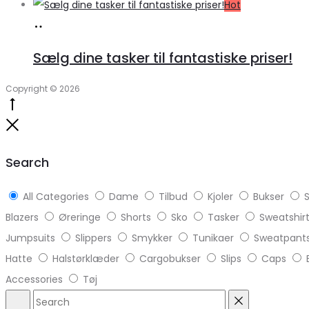
Hot
Læs
mere
Sælg dine tasker til fantastiske priser!
Copyright © 2026
Go
to
Close
top
Search
All Categories
Dame
Tilbud
Kjoler
Bukser
S
Blazers
Øreringe
Shorts
Sko
Tasker
Sweatshir
Jumpsuits
Slippers
Smykker
Tunikaer
Sweatpant
Hatte
Halstørklæder
Cargobukser
Slips
Caps
Accessories
Tøj