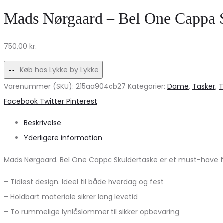
Heldragt
–
Mads Nørgaard – Bel One Cappa S
–
Antik
Izabela
Sort
750,00
kr.
–
Skønhed
Army
Køb hos Lykke by Lykke
(Levering
Varenummer (SKU):
215aa904cb27
Kategorier:
Dame
,
Tasker
,
T
midt
Share
Facebook
Twitter
Pinterest
september)
Beskrivelse
Yderligere information
Mads Nørgaard. Bel One Cappa Skuldertaske er et must-have fo
– Tidløst design. Ideel til både hverdag og fest
– Holdbart materiale sikrer lang levetid
– To rummelige lynlåslommer til sikker opbevaring