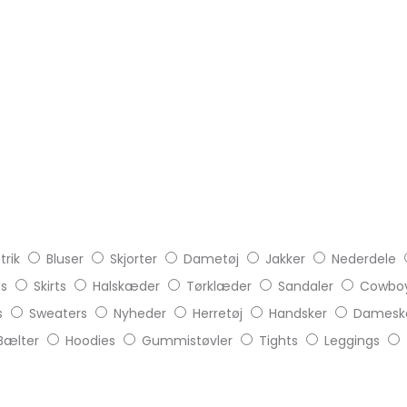
trik
Bluser
Skjorter
Dametøj
Jakker
Nederdele
ts
Skirts
Halskæder
Tørklæder
Sandaler
Cowboy
s
Sweaters
Nyheder
Herretøj
Handsker
Damesk
Bælter
Hoodies
Gummistøvler
Tights
Leggings